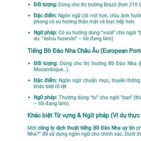
Đối tượng:
Dùng cho thị trường Brazil (hơn 210 t
Đặc điểm:
Ngôn ngữ cởi mở hơn, chịu ảnh hưởn
phong có xu hướng thân mật và trực tiếp hơn.
Ngữ pháp:
Có xu hướng dùng “você” cho ngôi “bạ
dụ: “estou fazendo” – tôi đang làm).
Tiếng Bồ Đào Nha Châu Âu (European Por
Đối tượng:
Dùng cho thị trường Bồ Đào Nha (k
Mozambique…).
Đặc điểm:
Ngôn ngữ chuẩn mực, truyền thống 
khác biệt rõ rệt.
Ngữ pháp:
Thường dùng “tu” cho ngôi “bạn” (thâ
– tôi đang làm).
Khác biệt Từ vựng & Ngữ pháp (Ví dụ thực 
Một
công ty dịch thuật tiếng Bồ Đào Nha uy tín
ph
Nha?” để sử dụng ngôn ngữ cho chính xác. Dưới đâ