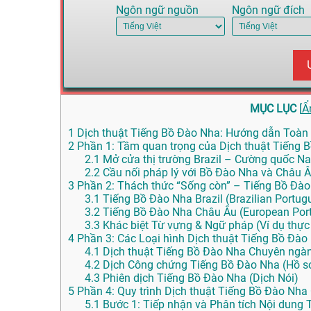
Ngôn ngữ nguồn
Ngôn ngữ đích
MỤC LỤC
[
Ẩ
1
Dịch thuật Tiếng Bồ Đào Nha: Hướng dẫn Toàn d
2
Phần 1: Tầm quan trọng của Dịch thuật Tiếng 
2.1
Mở cửa thị trường Brazil – Cường quốc 
2.2
Cầu nối pháp lý với Bồ Đào Nha và Châu 
3
Phần 2: Thách thức “Sống còn” – Tiếng Bồ Đào N
3.1
Tiếng Bồ Đào Nha Brazil (Brazilian Portug
3.2
Tiếng Bồ Đào Nha Châu Âu (European Por
3.3
Khác biệt Từ vựng & Ngữ pháp (Ví dụ thực 
4
Phần 3: Các Loại hình Dịch thuật Tiếng Bồ Đào
4.1
Dịch thuật Tiếng Bồ Đào Nha Chuyên ngà
4.2
Dịch Công chứng Tiếng Bồ Đào Nha (Hồ s
4.3
Phiên dịch Tiếng Bồ Đào Nha (Dịch Nói)
5
Phần 4: Quy trình Dịch thuật Tiếng Bồ Đào Nha
5.1
Bước 1: Tiếp nhận và Phân tích Nội dung T