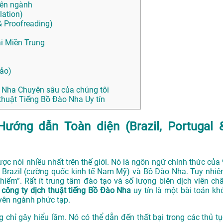
yên ngành
lation)
& Proofreading)
ại Miền Trung
ảo)
 Nha Chuyên sâu của chúng tôi
thuật Tiếng Bồ Đào Nha Uy tín
ướng dẫn Toàn diện (Brazil, Portugal 
 nói nhiều nhất trên thế giới. Nó là ngôn ngữ chính thức của 
 Brazil (cường quốc kinh tế Nam Mỹ) và Bồ Đào Nha. Tuy nhiên
iếm”. Rất ít trung tâm đào tạo và số lượng biên dịch viên chấ
t
công ty dịch thuật tiếng Bồ Đào Nha
uy tín là một bài toán khó
uyên ngành phức tạp.
 chỉ gây hiểu lầm. Nó có thể dẫn đến thất bại trong các thủ tụ