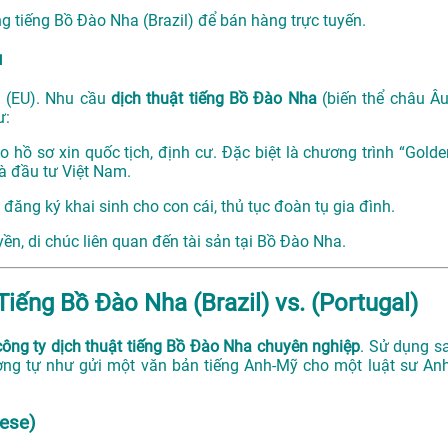
 tiếng Bồ Đào Nha (Brazil) để bán hàng trực tuyến.
u
u (EU). Nhu cầu
dịch thuật tiếng Bồ Đào Nha
(biến thể châu Âu
ư:
 hồ sơ xin quốc tịch, định cư. Đặc biệt là chương trình “Golde
hà đầu tư Việt Nam.
 đăng ký khai sinh cho con cái, thủ tục đoàn tụ gia đình.
ền, di chúc liên quan đến tài sản tại Bồ Đào Nha.
iếng Bồ Đào Nha (Brazil) vs. (Portugal)
công ty dịch thuật tiếng Bồ Đào Nha chuyên nghiệp
. Sử dụng sa
ương tự như gửi một văn bản tiếng Anh-Mỹ cho một luật sư Anh
uese)