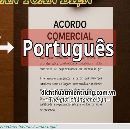
g-bo-dao-nha-brazil-va-portugal