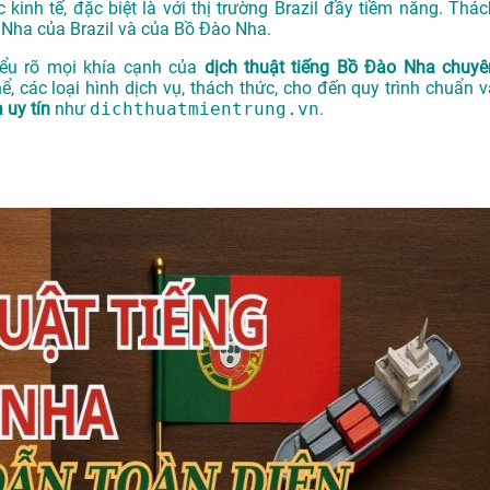
 kinh tế, đặc biệt là với thị trường Brazil đầy tiềm năng. Thác
o Nha của Brazil và của Bồ Đào Nha.
hiểu rõ mọi khía cạnh của
dịch thuật tiếng Bồ Đào Nha chuyê
hể, các loại hình dịch vụ, thách thức, cho đến quy trình chuẩn v
 uy tín
như
dichthuatmientrung.vn
.