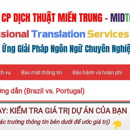
ch vụ
Bảo mật thông tin
Bảo hành và hoàn phí
g dẫn (Brazil vs. Portugal)
: KIỂM TRA GIÁ TRỊ DỰ ÁN CỦA BẠN
c trường thông tin bên dưới để ước giá trị)