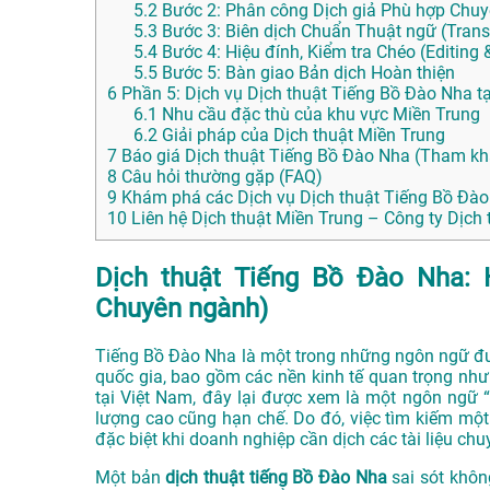
5.2
Bước 2: Phân công Dịch giả Phù hợp Chu
5.3
Bước 3: Biên dịch Chuẩn Thuật ngữ (Trans
5.4
Bước 4: Hiệu đính, Kiểm tra Chéo (Editing 
5.5
Bước 5: Bàn giao Bản dịch Hoàn thiện
6
Phần 5: Dịch vụ Dịch thuật Tiếng Bồ Đào Nha t
6.1
Nhu cầu đặc thù của khu vực Miền Trung
6.2
Giải pháp của Dịch thuật Miền Trung
7
Báo giá Dịch thuật Tiếng Bồ Đào Nha (Tham kh
8
Câu hỏi thường gặp (FAQ)
9
Khám phá các Dịch vụ Dịch thuật Tiếng Bồ Đào
10
Liên hệ Dịch thuật Miền Trung – Công ty Dịch 
Dịch thuật Tiếng Bồ Đào Nha: H
Chuyên ngành)
Tiếng Bồ Đào Nha là một trong những ngôn ngữ được
quốc gia, bao gồm các nền kinh tế quan trọng như
tại Việt Nam, đây lại được xem là một ngôn ngữ “h
lượng cao cũng hạn chế. Do đó, việc tìm kiếm mộ
đặc biệt khi doanh nghiệp cần dịch các tài liệu ch
Một bản
dịch thuật tiếng Bồ Đào Nha
sai sót không