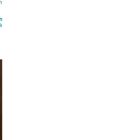
h
n
à