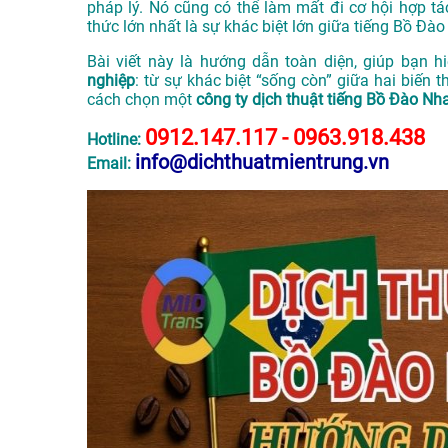
pháp lý. Nó cũng có thể làm mất đi cơ hội hợp tác
thức lớn nhất là sự khác biệt lớn giữa tiếng Bồ Đà
Bài viết này là hướng dẫn toàn diện, giúp bạn 
nghiệp
: từ sự khác biệt “sống còn” giữa hai biến t
cách chọn một
công ty dịch thuật tiếng Bồ Đào Nha
0912.147.117 - 0963.918.438
Hotline:
info@dichthuatmientrung.vn
Email: