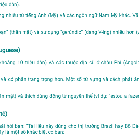
riệu dân).
g nhiều từ tiếng Anh (Mỹ) và các ngôn ngữ Nam Mỹ khác. Vă
n” (thân mật) và sử dụng “gerúndio” (dạng V-ing) nhiều hơn (v
tuguese)
hoảng 10 triệu dân) và các thuộc địa cũ ở châu Phi (Angola
và có phần trang trọng hơn. Một số từ vựng và cách phát â
n mật) và thích dùng động từ nguyên thể (ví dụ: “estou a fazer
tế)
ải hỏi bạn: “Tài liệu này dùng cho thị trường Brazil hay Bồ Đà
y là một số khác biệt cơ bản: