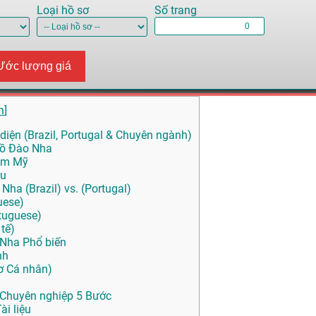
Loại hồ sơ
Số trang
Ước lượng giá
n
]
iện (Brazil, Portugal & Chuyên ngành)
Bồ Đào Nha
Nam Mỹ
Âu
ha (Brazil) vs. (Portugal)
uese)
tuguese)
tế)
 Nha Phổ biến
nh
ơ Cá nhân)
 Chuyên nghiệp 5 Bước
ài liệu