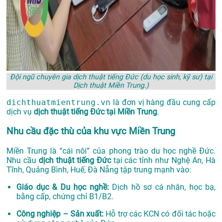
Đội ngũ chuyên gia dịch thuật tiếng Đức (du học sinh, kỹ sư) tại
Dịch thuật Miền Trung.)
dichthuatmientrung.vn
là đơn vị hàng đầu cung cấp
dịch vụ
dịch thuật tiếng Đức tại Miền Trung
.
Nhu cầu đặc thù của khu vực Miền Trung
Miền Trung là “cái nôi” của phong trào du học nghề Đức.
Nhu cầu
dịch thuật tiếng Đức
tại các tỉnh như Nghệ An, Hà
Tĩnh, Quảng Bình, Huế, Đà Nẵng tập trung mạnh vào:
Giáo dục & Du học nghề:
Dịch hồ sơ cá nhân, học bạ,
bằng cấp, chứng chỉ B1/B2.
Công nghiệp – Sản xuất:
Hỗ trợ các KCN có đối tác hoặc