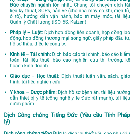
Đức chuyên ngành
lớn nhất. Chúng tôi chuyên dịch tài
liệu kỹ thuật, SOPs, bản vẽ (cho nhà máy cơ khí, điện tử,
ô tô), hướng dẫn vận hành, bảo trì máy móc, tài liệu
Quản lý Chất lượng (ISO, 5S, Kaizen).
Pháp lý – Luật:
Dịch hợp đồng liên doanh, hợp đồng lao
động, hợp đồng thương mại song ngữ, giấy phép đầu tư,
hồ sơ thầu, điều lệ công ty.
Kinh tế – Tài chính:
Dịch báo cáo tài chính, báo cáo kiểm
toán, tài liệu thuế, báo cáo nghiên cứu thị trường, kế
hoạch kinh doanh.
Giáo dục – Học thuật:
Dịch thuật luận văn, sách, giáo
trình, tài liệu nghiên cứu.
Y khoa – Dược phẩm:
Dịch hồ sơ bệnh án, tài liệu hướng
dẫn thiết bị y tế (công nghệ y tế Đức rất mạnh), tài liệu
dược phẩm.
Dịch Công chứng Tiếng Đức (Yêu cầu Tính Pháp
lý)
Dịch công chứng tiếng Đức
là dịch vụ thiết yếu cho nhu cầu