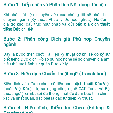
Bước 1: Tiếp nhận và Phân tích Nội dung Tài liệu
Khi nhận tài liệu, chuyên viên của chúng tôi sẽ phân tích
chuyên ngành (Kỹ thuật, Pháp lý, Du học nghề…). Họ đánh
giá độ khó, cấu trúc ngữ pháp và gửi
báo giá dịch thuật
tiếng Đức
chi tiết.
Bước 2: Phân công Dịch giả Phù hợp Chuyên
ngành
Đây là bước then chốt. Tài liệu kỹ thuật cơ khí sẽ do kỹ sư
biết tiếng Đức dịch. Hồ sơ du học nghề sẽ do chuyên gia am
hiểu thủ tục Lãnh sự quán Đức xử lý.
Bước 3: Biên dịch Chuẩn Thuật ngữ (Translation)
Biên dịch viên được chọn sẽ tiến hành
dịch thuật Đức-Việt
(hoặc
Việt-Đức
). Họ sử dụng công nghệ CAT Tools và Bộ
thuật ngữ (Termbase) đã thống nhất để đảm bảo tính chính
xác và nhất quán, đặc biệt là các từ ghép kỹ thuật.
Bước 4: Hiệu đính, Kiểm tra Chéo (Editing &