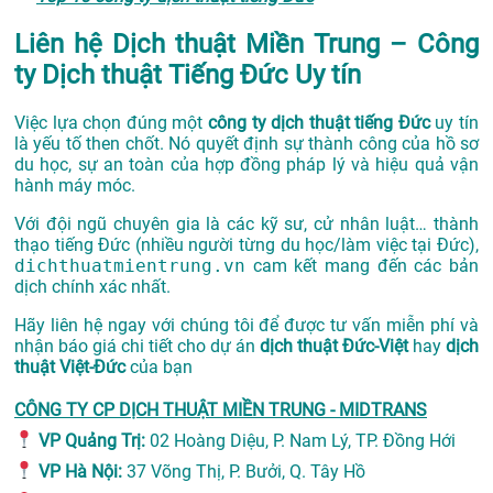
Liên hệ Dịch thuật Miền Trung – Công
ty Dịch thuật Tiếng Đức Uy tín
Việc lựa chọn đúng một
công ty dịch thuật tiếng Đức
uy tín
là yếu tố then chốt. Nó quyết định sự thành công của hồ sơ
du học, sự an toàn của hợp đồng pháp lý và hiệu quả vận
hành máy móc.
Với đội ngũ chuyên gia là các kỹ sư, cử nhân luật… thành
thạo tiếng Đức (nhiều người từng du học/làm việc tại Đức),
dichthuatmientrung.vn
cam kết mang đến các bản
dịch chính xác nhất.
Hãy liên hệ ngay với chúng tôi để được tư vấn miễn phí và
nhận báo giá chi tiết cho dự án
dịch thuật Đức-Việt
hay
dịch
thuật Việt-Đức
của bạn
CÔNG TY CP DỊCH THUẬT MIỀN TRUNG - MIDTRANS
VP Quảng Trị:
02 Hoàng Diệu, P. Nam Lý, TP. Đồng Hới
VP Hà Nội:
37 Võng Thị, P. Bưởi, Q. Tây Hồ