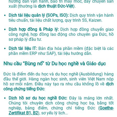
hướng dẫn vận hành, bảo trì máy móc, dây chuyền sản
xuất (thường là
dịch thuật Đức-Việt
).
Dịch tài liệu quản lý (SOPs, ISO):
Dịch quy trình vận hành
tiêu chuẩn, tài liệu chất lượng, quy trình 5S, Kaizen.
Dịch hợp đồng & Pháp lý:
Dịch hợp đồng chuyển giao
công nghệ, hợp đồng lao động cho chuyên gia Đức, hồ
sơ pháp lý đầu tư.
Dịch tài liệu IT:
Bản địa hóa phần mềm (đặc biệt là các
phần mềm ERP như SAP), tài liệu hướng dẫn.
Nhu cầu “Bùng nổ” từ Du học nghề và Giáo dục
Đức là điểm đến du học và du học nghề (Ausbildung) hàng
đầu thế giới. Hàng ngàn học sinh, sinh viên Việt Nam nộp
hồ sơ mỗi năm. Điều này tạo ra nhu cầu khổng lồ về
dịch
công chứng tiếng Đức
:
Dịch hồ sơ du học nghề Đức:
Đây là mảng lớn nhất.
Chúng tôi chuyên dịch công chứng học bạ, bằng tốt
nghiệp, bảng điểm, chứng chỉ tiếng Đức (
Goethe-
Zertifikat B1, B2
), sơ yếu lý lịch…