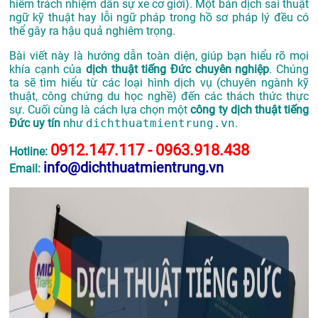
hiểm trách nhiệm dân sự xe cơ giới). Một bản dịch sai thuật
ngữ kỹ thuật hay lỗi ngữ pháp trong hồ sơ pháp lý đều có
thể gây ra hậu quả nghiêm trọng.
Bài viết này là hướng dẫn toàn diện, giúp bạn hiểu rõ mọi
khía cạnh của
dịch thuật tiếng Đức chuyên nghiệp
. Chúng
ta sẽ tìm hiểu từ các loại hình dịch vụ (chuyên ngành kỹ
thuật, công chứng du học nghề) đến các thách thức thực
sự. Cuối cùng là cách lựa chọn một
công ty dịch thuật tiếng
Đức uy tín
như
dichthuatmientrung.vn
.
0912.147.117 - 0963.918.438
Hotline:
info@dichthuatmientrung.vn
Email: