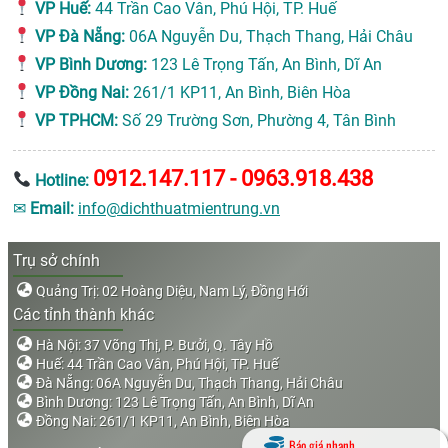
VP Huế:
44 Trần Cao Vân, Phú Hội, TP. Huế
VP Đà Nẵng:
06A Nguyễn Du, Thạch Thang, Hải Châu
VP Bình Dương:
123 Lê Trọng Tấn, An Bình, Dĩ An
VP Đồng Nai:
261/1 KP11, An Bình, Biên Hòa
VP TPHCM:
Số 29 Trường Sơn, Phường 4, Tân Bình
0912.147.117 - 0963.918.438
Hotline:
✉
Email:
info@dichthuatmientrung.vn
Trụ sở chính
Quảng Trị: 02 Hoàng Diệu, Nam Lý, Đồng Hới
Các tỉnh thành khác
Hà Nội: 37 Võng Thị, P. Bưởi, Q. Tây Hồ
Huế: 44 Trần Cao Vân, Phú Hội, TP. Huế
Đà Nẵng: 06A Nguyễn Du, Thạch Thang, Hải Châu
Bình Dương: 123 Lê Trọng Tấn, An Bình, Dĩ An
Đồng Nai: 261/1 KP11, An Bình, Biên Hòa
Báo giá nhanh