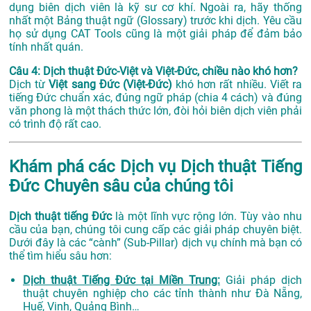
dụng biên dịch viên là kỹ sư cơ khí. Ngoài ra, hãy thống
nhất một Bảng thuật ngữ (Glossary) trước khi dịch. Yêu cầu
họ sử dụng CAT Tools cũng là một giải pháp để đảm bảo
tính nhất quán.
Câu 4: Dịch thuật Đức-Việt và Việt-Đức, chiều nào khó hơn?
Dịch từ
Việt sang Đức (Việt-Đức)
khó hơn rất nhiều. Viết ra
tiếng Đức chuẩn xác, đúng ngữ pháp (chia 4 cách) và đúng
văn phong là một thách thức lớn, đòi hỏi biên dịch viên phải
có trình độ rất cao.
Khám phá các Dịch vụ Dịch thuật Tiếng
Đức Chuyên sâu của chúng tôi
Dịch thuật tiếng Đức
là một lĩnh vực rộng lớn. Tùy vào nhu
cầu của bạn, chúng tôi cung cấp các giải pháp chuyên biệt.
Dưới đây là các “cành” (Sub-Pillar) dịch vụ chính mà bạn có
thể tìm hiểu sâu hơn:
Dịch thuật Tiếng Đức tại Miền Trung:
Giải pháp dịch
thuật chuyên nghiệp cho các tỉnh thành như Đà Nẵng,
Huế, Vinh, Quảng Bình…