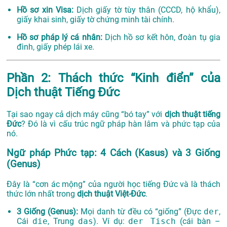
Hồ sơ xin Visa:
Dịch giấy tờ tùy thân (CCCD, hộ khẩu),
giấy khai sinh, giấy tờ chứng minh tài chính.
Hồ sơ pháp lý cá nhân:
Dịch hồ sơ kết hôn, đoàn tụ gia
đình, giấy phép lái xe.
Phần 2: Thách thức “Kinh điển” của
Dịch thuật Tiếng Đức
Tại sao ngay cả dịch máy cũng “bó tay” với
dịch thuật tiếng
Đức
? Đó là vì cấu trúc ngữ pháp hàn lâm và phức tạp của
nó.
Ngữ pháp Phức tạp: 4 Cách (Kasus) và 3 Giống
(Genus)
Đây là “cơn ác mộng” của người học tiếng Đức và là thách
thức lớn nhất trong
dịch thuật Việt-Đức
.
3 Giống (Genus):
Mọi danh từ đều có “giống” (Đực
der
,
Cái
die
, Trung
das
). Ví dụ:
der Tisch
(cái bàn –