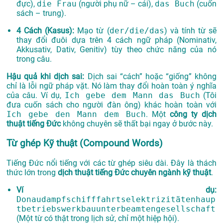
đực),
die Frau
(người phụ nữ – cái),
das Buch
(cuốn
sách – trung).
4 Cách (Kasus):
Mạo từ (
der/die/das
) và tính từ sẽ
thay đổi đuôi dựa trên 4 cách ngữ pháp (Nominativ,
Akkusativ, Dativ, Genitiv) tùy theo chức năng của nó
trong câu.
Hậu quả khi dịch sai:
Dịch sai “cách” hoặc “giống” không
chỉ là lỗi ngữ pháp vặt. Nó làm thay đổi hoàn toàn ý nghĩa
của câu. Ví dụ,
Ich gebe dem Mann das Buch
(Tôi
đưa cuốn sách cho người đàn ông) khác hoàn toàn với
Ich gebe den Mann dem Buch
. Một
công ty dịch
thuật tiếng Đức
không chuyên sẽ thất bại ngay ở bước này.
Từ ghép Kỹ thuật (Compound Words)
Tiếng Đức nổi tiếng với các từ ghép siêu dài. Đây là thách
thức lớn trong
dịch thuật tiếng Đức chuyên ngành kỹ thuật
.
Ví dụ:
Donaudampfschifffahrtselektrizitätenhaup
tbetriebswerkbauunterbeamtengesellschaft
(Một từ có thật trong lịch sử, chỉ một hiệp hội).