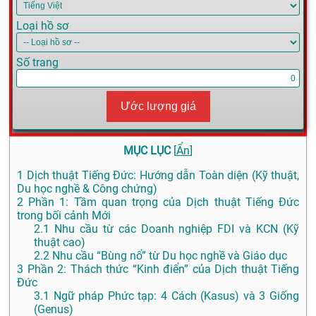
Loại hồ sơ
Số trang
Ước lượng giá
MỤC LỤC
[
Ẩn
]
1
Dịch thuật Tiếng Đức: Hướng dẫn Toàn diện (Kỹ thuật,
Du học nghề & Công chứng)
2
Phần 1: Tầm quan trọng của Dịch thuật Tiếng Đức
trong bối cảnh Mới
2.1
Nhu cầu từ các Doanh nghiệp FDI và KCN (Kỹ
thuật cao)
2.2
Nhu cầu “Bùng nổ” từ Du học nghề và Giáo dục
3
Phần 2: Thách thức “Kinh điển” của Dịch thuật Tiếng
Đức
3.1
Ngữ pháp Phức tạp: 4 Cách (Kasus) và 3 Giống
(Genus)