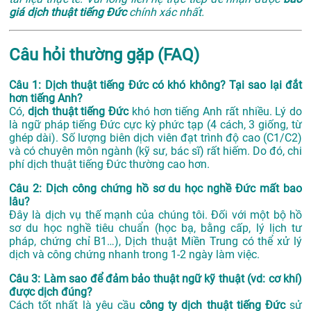
giá dịch thuật tiếng Đức
chính xác nhất.
Câu hỏi thường gặp (FAQ)
Câu 1: Dịch thuật tiếng Đức có khó không? Tại sao lại đắt
hơn tiếng Anh?
Có,
dịch thuật tiếng Đức
khó hơn tiếng Anh rất nhiều. Lý do
là ngữ pháp tiếng Đức cực kỳ phức tạp (4 cách, 3 giống, từ
ghép dài). Số lượng biên dịch viên đạt trình độ cao (C1/C2)
và có chuyên môn ngành (kỹ sư, bác sĩ) rất hiếm. Do đó, chi
phí dịch thuật tiếng Đức thường cao hơn.
Câu 2: Dịch công chứng hồ sơ du học nghề Đức mất bao
lâu?
Đây là dịch vụ thế mạnh của chúng tôi. Đối với một bộ hồ
sơ du học nghề tiêu chuẩn (học bạ, bằng cấp, lý lịch tư
pháp, chứng chỉ B1…), Dịch thuật Miền Trung có thể xử lý
dịch và công chứng nhanh trong 1-2 ngày làm việc.
Câu 3: Làm sao để đảm bảo thuật ngữ kỹ thuật (vd: cơ khí)
được dịch đúng?
Cách tốt nhất là yêu cầu
công ty dịch thuật tiếng Đức
sử