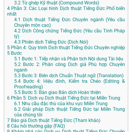
3.2
Từ ghép Kỹ thuật (Compound Words)
4
Phần 3: Các Loại hình Dịch thuật Tiếng Đức Phổ biến
nhất
4.1
Dịch thuật Tiếng Đức Chuyên ngành (Yêu cầu
Chuyên môn cao)
4.2
Dịch Công chứng Tiếng Đức (Yêu cầu Tính Pháp
lý)
4.3
Phiên dịch Tiếng Đức (Dịch Nói)
5
Phần 4: Quy trình Dịch thuật Tiếng Đức Chuyên nghiệp
5 Bước
5.1
Bước 1: Tiếp nhận và Phân tích Nội dung Tài liệu
5.2
Bước 2: Phân công Dịch giả Phù hợp Chuyên
ngành
5.3
Bước 3: Biên dịch Chuẩn Thuật ngữ (Translation)
5.4
Bước 4: Hiệu đính, Kiểm tra Chéo (Editing &
Proofreading)
5.5
Bước 5: Bàn giao Bản dịch Hoàn thiện
6
Phần 5: Dịch vụ Dịch thuật Tiếng Đức tại Miền Trung
6.1
Nhu cầu đặc thù của khu vực Miền Trung
6.2
Giải pháp Dịch thuật Tiếng Đức tại Miền Trung
của chúng tôi
7
Báo giá Dịch thuật Tiếng Đức (Tham khảo)
8
Câu hỏi thường gặp (FAQ)
9
Khám phá các Dịch vụ Dịch thuật Tiếng Đức Chuyên