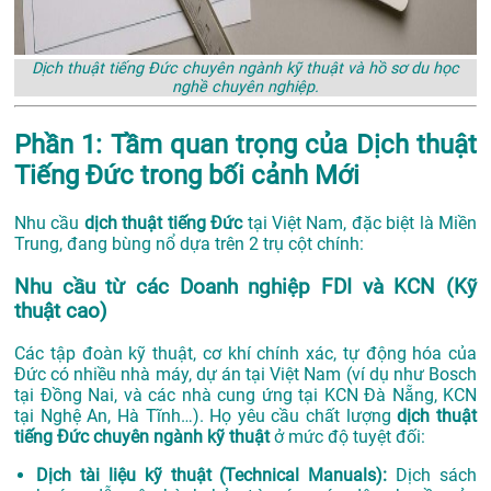
Dịch thuật tiếng Đức chuyên ngành kỹ thuật và hồ sơ du học
nghề chuyên nghiệp.
Phần 1: Tầm quan trọng của Dịch thuật
Tiếng Đức trong bối cảnh Mới
Nhu cầu
dịch thuật tiếng Đức
tại Việt Nam, đặc biệt là Miền
Trung, đang bùng nổ dựa trên 2 trụ cột chính:
Nhu cầu từ các Doanh nghiệp FDI và KCN (Kỹ
thuật cao)
Các tập đoàn kỹ thuật, cơ khí chính xác, tự động hóa của
Đức có nhiều nhà máy, dự án tại Việt Nam (ví dụ như Bosch
tại Đồng Nai, và các nhà cung ứng tại KCN Đà Nẵng, KCN
tại Nghệ An, Hà Tĩnh…). Họ yêu cầu chất lượng
dịch thuật
tiếng Đức chuyên ngành kỹ thuật
ở mức độ tuyệt đối:
Dịch tài liệu kỹ thuật (Technical Manuals):
Dịch sách