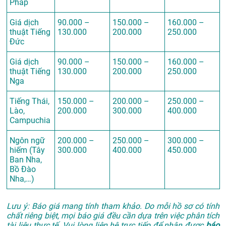
Pháp
Giá dịch
90.000 –
150.000 –
160.000 –
thuật Tiếng
130.000
200.000
250.000
Đức
Giá dịch
90.000 –
150.000 –
160.000 –
thuật Tiếng
130.000
200.000
250.000
Nga
Tiếng Thái,
150.000 –
200.000 –
250.000 –
Lào,
200.000
300.000
400.000
Campuchia
Ngôn ngữ
200.000 –
250.000 –
300.000 –
hiếm (Tây
300.000
400.000
450.000
Ban Nha,
Bồ Đào
Nha,…)
Lưu ý: Báo giá mang tính tham khảo. Do mỗi hồ sơ có tính
chất riêng biệt, mọi báo giá đều cần dựa trên việc phân tích
tài liệu thực tế. Vui lòng liên hệ trực tiếp để nhận được
báo