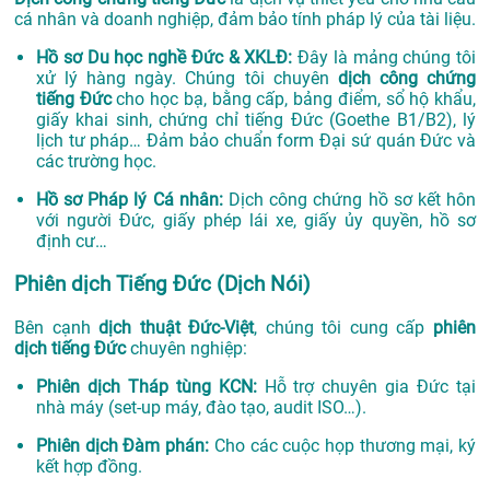
cá nhân và doanh nghiệp, đảm bảo tính pháp lý của tài liệu.
Hồ sơ Du học nghề Đức & XKLĐ:
Đây là mảng chúng tôi
xử lý hàng ngày. Chúng tôi chuyên
dịch công chứng
tiếng Đức
cho học bạ, bằng cấp, bảng điểm, sổ hộ khẩu,
giấy khai sinh, chứng chỉ tiếng Đức (Goethe B1/B2), lý
lịch tư pháp… Đảm bảo chuẩn form Đại sứ quán Đức và
các trường học.
Hồ sơ Pháp lý Cá nhân:
Dịch công chứng hồ sơ kết hôn
với người Đức, giấy phép lái xe, giấy ủy quyền, hồ sơ
định cư…
Phiên dịch Tiếng Đức (Dịch Nói)
Bên cạnh
dịch thuật Đức-Việt
, chúng tôi cung cấp
phiên
dịch tiếng Đức
chuyên nghiệp:
Phiên dịch Tháp tùng KCN:
Hỗ trợ chuyên gia Đức tại
nhà máy (set-up máy, đào tạo, audit ISO…).
Phiên dịch Đàm phán:
Cho các cuộc họp thương mại, ký
kết hợp đồng.