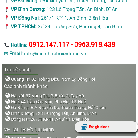
VP Đà Nẵng:
06A Nguyễn Du, Thạch Thang, Hải Châu
VP Bình Dương:
123 Lê Trọng Tấn, An Bình, Dĩ An
VP Đồng Nai:
261/1 KP11, An Bình, Biên Hòa
VP TPHCM:
Số 29 Trường Sơn, Phường 4, Tân Bình
0912.147.117 - 0963.918.438
Hotline:
✉
Email:
info@dichthuatmientrung.vn
Trụ sở chính
Quảng Trị: 02 Hoàng Diệu, Nam Lý, Đồng Hới
Các tỉnh thành khác
Hà Nội: 37 Võng Thị, P. Bưởi, Q. Tây Hồ
Huế: 44 Trần Cao Vân, Phú Hội, TP. Huế
Đà Nẵng: 06A Nguyễn Du, Thạch Thang, Hải Châu
Bình Dương: 123 Lê Trọng Tấn, An Bình, Dĩ An
Đồng Nai: 261/1 KP11, An Bình, Biên Hòa
Báo giá nhanh
VP Tại TP. Hồ Chí Minh