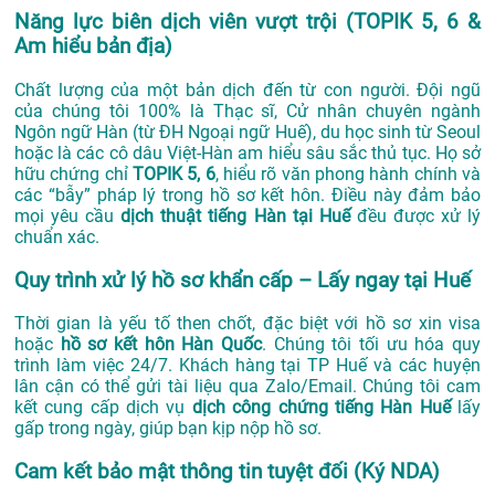
Năng lực biên dịch viên vượt trội (TOPIK 5, 6 &
Am hiểu bản địa)
Chất lượng của một bản dịch đến từ con người. Đội ngũ
của chúng tôi 100% là Thạc sĩ, Cử nhân chuyên ngành
Ngôn ngữ Hàn (từ ĐH Ngoại ngữ Huế), du học sinh từ Seoul
hoặc là các cô dâu Việt-Hàn am hiểu sâu sắc thủ tục. Họ sở
hữu chứng chỉ
TOPIK 5, 6
, hiểu rõ văn phong hành chính và
các “bẫy” pháp lý trong hồ sơ kết hôn. Điều này đảm bảo
mọi yêu cầu
dịch thuật tiếng Hàn tại Huế
đều được xử lý
chuẩn xác.
Quy trình xử lý hồ sơ khẩn cấp – Lấy ngay tại Huế
Thời gian là yếu tố then chốt, đặc biệt với hồ sơ xin visa
hoặc
hồ sơ kết hôn Hàn Quốc
. Chúng tôi tối ưu hóa quy
trình làm việc 24/7. Khách hàng tại TP Huế và các huyện
lân cận có thể gửi tài liệu qua Zalo/Email. Chúng tôi cam
kết cung cấp dịch vụ
dịch công chứng tiếng Hàn Huế
lấy
gấp trong ngày, giúp bạn kịp nộp hồ sơ.
Cam kết bảo mật thông tin tuyệt đối (Ký NDA)