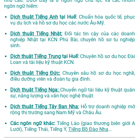
nhu cầu. Dưới đây là 8 ngôn ngữ chủ lực và các nhóm
ngôn ngữ hiếm:
Dịch thuật Tiếng Anh
tại Huế:
Chuẩn hóa quốc tế, phục
vụ du lịch và hồ sơ du học các nước Âu-Mỹ.
Dịch thuật Tiếng Nhật:
Đối tác tin cậy của các doanh
nghiệp Nhật tại KCN Phú Bài, chuyên hồ sơ tu nghiệp
sinh.
Dịch thuật Tiếng Trung
tại Huế:
Chuyên hồ sơ du học Đài
Loan và tài liệu kỹ thuật KCN.
Dịch thuật Tiếng Đức:
Chuyên sâu hồ sơ du học nghề,
điều dưỡng viên và đoàn tụ gia đình.
Dịch thuật Tiếng Nga:
Chuyển ngữ tài liệu kỹ thuật quân
sự, năng lượng và văn học nghệ thuật.
Dịch thuật Tiếng Tây Ban Nha:
Hỗ trợ doanh nghiệp mở
rộng thị trường sang Nam Mỹ và Châu Âu.
Các ngôn ngữ khác:
Tiếng Lào (giao thương biên giới A
Lưới), Tiếng Thái, Tiếng Ý,
Tiếng Bồ Đào Nha
…