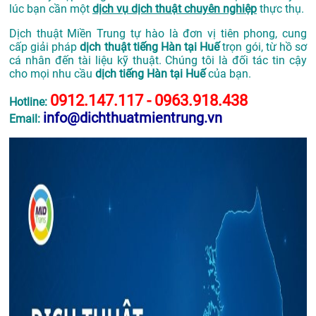
lúc bạn cần một
dịch vụ dịch thuật chuyên nghiệp
thực thụ.
Dịch thuật Miền Trung tự hào là đơn vị tiên phong, cung
cấp giải pháp
dịch thuật tiếng Hàn tại Huế
trọn gói, từ hồ sơ
cá nhân đến tài liệu kỹ thuật. Chúng tôi là đối tác tin cậy
cho mọi nhu cầu
dịch tiếng Hàn tại Huế
của bạn.
0912.147.117 - 0963.918.438
Hotline:
info@dichthuatmientrung.vn
Email: