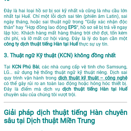
Đây là hai loại hồ sơ bị soi kỹ nhất và cũng là nhu cầu lớn
nhất tại Huế. Chỉ một lỗi dịch sai tên (phiên âm Latin), sai
ngày tháng, hoặc sai thuật ngữ trong “Giấy xác nhận độc
thân” hay “Hợp đồng lao động
EPS
“, hồ sơ sẽ bị trả về ngay
lập tức. Khách hàng mất hàng tháng trời chờ đợi, tốn kém
chi phí, và lỡ mất cơ hội vàng. Đây là lý do bạn cần một
công ty dịch thuật tiếng Hàn tại Huế
thực sự uy tín.
3. Thuật ngữ Kỹ thuật (KCN) không đồng nhất
Tại
KCN Phú Bài
, các nhà cung cấp vệ tinh cho Samsung,
LG… sử dụng hệ thống thuật ngữ kỹ thuật riêng. Dịch sai
quy trình vận hành trong
dịch thuật kỹ thuật – công nghệ
có thể gây rủi ro an toàn lao động hoặc hỏng hóc thiết bị.
Đây là điểm mà dịch vụ
dịch thuật tiếng Hàn tại Huế
chuyên sâu của chúng tôi vượt trội.
Giải pháp dịch thuật tiếng Hàn chuyên
sâu tại Dịch thuật Miền Trung