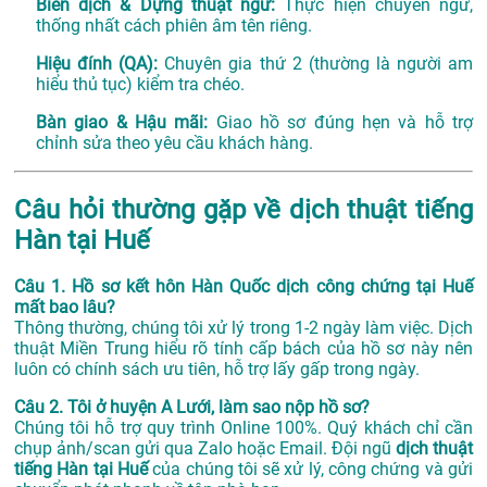
Biên dịch & Dựng thuật ngữ:
Thực hiện chuyển ngữ,
thống nhất cách phiên âm tên riêng.
Hiệu đính (QA):
Chuyên gia thứ 2 (thường là người am
hiểu thủ tục) kiểm tra chéo.
Bàn giao & Hậu mãi:
Giao hồ sơ đúng hẹn và hỗ trợ
chỉnh sửa theo yêu cầu khách hàng.
Câu hỏi thường gặp về dịch thuật tiếng
Hàn tại Huế
Câu 1. Hồ sơ kết hôn Hàn Quốc dịch công chứng tại Huế
mất bao lâu?
Thông thường, chúng tôi xử lý trong 1-2 ngày làm việc. Dịch
thuật Miền Trung hiểu rõ tính cấp bách của hồ sơ này nên
luôn có chính sách ưu tiên, hỗ trợ lấy gấp trong ngày.
Câu 2. Tôi ở huyện A Lưới, làm sao nộp hồ sơ?
Chúng tôi hỗ trợ quy trình Online 100%. Quý khách chỉ cần
chụp ảnh/scan gửi qua Zalo hoặc Email. Đội ngũ
dịch thuật
tiếng Hàn tại Huế
của chúng tôi sẽ xử lý, công chứng và gửi