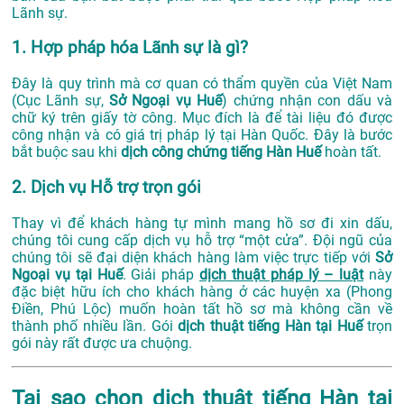
Lãnh sự.
1. Hợp pháp hóa Lãnh sự là gì?
Đây là quy trình mà cơ quan có thẩm quyền của Việt Nam
(Cục Lãnh sự,
Sở Ngoại vụ Huế
) chứng nhận con dấu và
chữ ký trên giấy tờ công. Mục đích là để tài liệu đó được
công nhận và có giá trị pháp lý tại Hàn Quốc. Đây là bước
bắt buộc sau khi
dịch công chứng tiếng Hàn Huế
hoàn tất.
2. Dịch vụ Hỗ trợ trọn gói
Thay vì để khách hàng tự mình mang hồ sơ đi xin dấu,
chúng tôi cung cấp dịch vụ hỗ trợ “một cửa”. Đội ngũ của
chúng tôi sẽ đại diện khách hàng làm việc trực tiếp với
Sở
Ngoại vụ tại Huế
. Giải pháp
dịch thuật pháp lý – luật
này
đặc biệt hữu ích cho khách hàng ở các huyện xa (Phong
Điền, Phú Lộc) muốn hoàn tất hồ sơ mà không cần về
thành phố nhiều lần. Gói
dịch thuật tiếng Hàn tại Huế
trọn
gói này rất được ưa chuộng.
Tại sao chọn dịch thuật tiếng Hàn tại