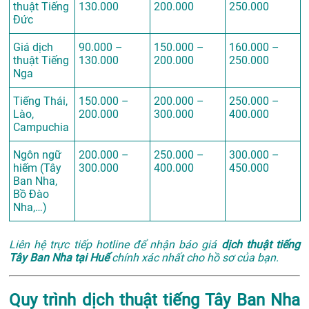
thuật Tiếng
130.000
200.000
250.000
Đức
Giá dịch
90.000 –
150.000 –
160.000 –
thuật Tiếng
130.000
200.000
250.000
Nga
Tiếng Thái,
150.000 –
200.000 –
250.000 –
Lào,
200.000
300.000
400.000
Campuchia
Ngôn ngữ
200.000 –
250.000 –
300.000 –
hiếm (Tây
300.000
400.000
450.000
Ban Nha,
Bồ Đào
Nha,…)
Liên hệ trực tiếp hotline để nhận báo giá
dịch thuật tiếng
Tây Ban Nha tại Huế
chính xác nhất cho hồ sơ của bạn.
Quy trình dịch thuật tiếng Tây Ban Nha