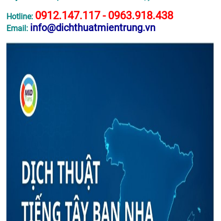
0912.147.117 - 0963.918.438
Hotline:
info@dichthuatmientrung.vn
Email: