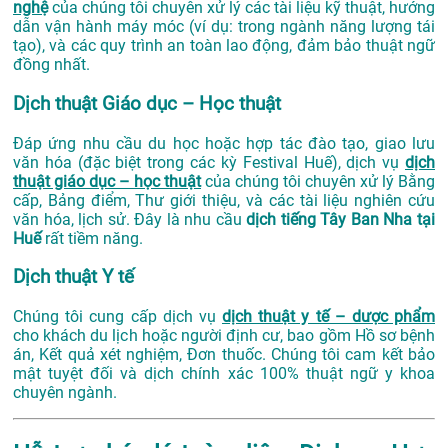
nghệ
của chúng tôi chuyên xử lý các tài liệu kỹ thuật, hướng
dẫn vận hành máy móc (ví dụ: trong ngành năng lượng tái
tạo), và các quy trình an toàn lao động, đảm bảo thuật ngữ
đồng nhất.
Dịch thuật Giáo dục – Học thuật
Đáp ứng nhu cầu du học hoặc hợp tác đào tạo, giao lưu
văn hóa (đặc biệt trong các kỳ Festival Huế), dịch vụ
dịch
thuật giáo dục – học thuật
của chúng tôi chuyên xử lý Bằng
cấp, Bảng điểm, Thư giới thiệu, và các tài liệu nghiên cứu
văn hóa, lịch sử. Đây là nhu cầu
dịch tiếng Tây Ban Nha tại
Huế
rất tiềm năng.
Dịch thuật Y tế
Chúng tôi cung cấp dịch vụ
dịch thuật y tế – dược phẩm
cho khách du lịch hoặc người định cư, bao gồm Hồ sơ bệnh
án, Kết quả xét nghiệm, Đơn thuốc. Chúng tôi cam kết bảo
mật tuyệt đối và dịch chính xác 100% thuật ngữ y khoa
chuyên ngành.