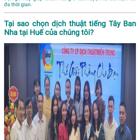
đa thời gian.
Tại sao chọn dịch thuật tiếng Tây Ban
Nha tại Huế của chúng tôi?