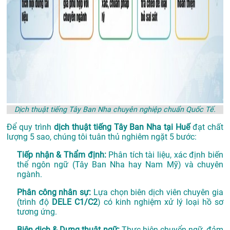
Dịch thuật tiếng Tây Ban Nha chuyên nghiệp chuẩn Quốc Tế.
Để quy trình
dịch thuật tiếng Tây Ban Nha tại Huế
đạt chất
lượng 5 sao, chúng tôi tuân thủ nghiêm ngặt 5 bước:
Tiếp nhận & Thẩm định:
Phân tích tài liệu, xác định biến
thể ngôn ngữ (Tây Ban Nha hay Nam Mỹ) và chuyên
ngành.
Phân công nhân sự:
Lựa chọn biên dịch viên chuyên gia
(trình độ
DELE C1/C2
) có kinh nghiệm xử lý loại hồ sơ
tương ứng.
Biên dịch & Dựng thuật ngữ:
Thực hiện chuyển ngữ, đảm