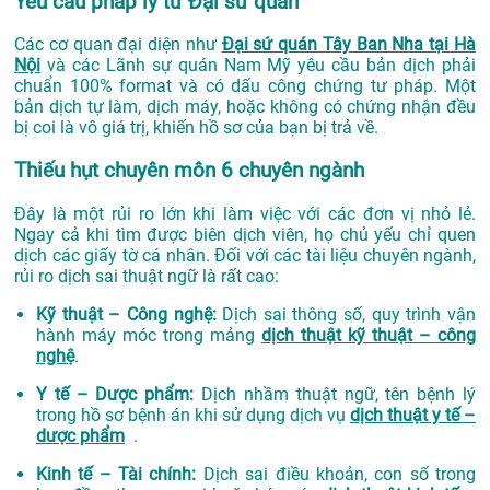
Yêu cầu pháp lý từ Đại sứ quán
Các cơ quan đại diện như
Đại sứ quán Tây Ban Nha tại Hà
Nội
và các Lãnh sự quán Nam Mỹ yêu cầu bản dịch phải
chuẩn 100% format và có dấu công chứng tư pháp. Một
bản dịch tự làm, dịch máy, hoặc không có chứng nhận đều
bị coi là vô giá trị, khiến hồ sơ của bạn bị trả về.
Thiếu hụt chuyên môn 6 chuyên ngành
Đây là một rủi ro lớn khi làm việc với các đơn vị nhỏ lẻ.
Ngay cả khi tìm được biên dịch viên, họ chủ yếu chỉ quen
dịch các giấy tờ cá nhân. Đối với các tài liệu chuyên ngành,
rủi ro dịch sai thuật ngữ là rất cao:
Kỹ thuật – Công nghệ:
Dịch sai thông số, quy trình vận
hành máy móc trong mảng
dịch thuật kỹ thuật – công
nghệ
.
Y tế – Dược phẩm:
Dịch nhầm thuật ngữ, tên bệnh lý
trong hồ sơ bệnh án khi sử dụng dịch vụ
dịch thuật y tế –
dược phẩm
.
Kinh tế – Tài chính:
Dịch sai điều khoản, con số trong