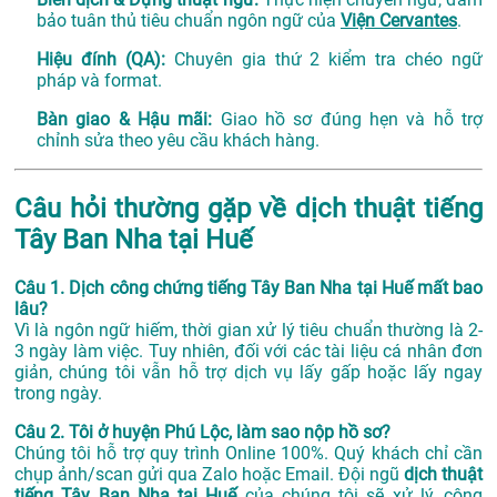
bảo tuân thủ tiêu chuẩn ngôn ngữ của
Viện Cervantes
.
Hiệu đính (QA):
Chuyên gia thứ 2 kiểm tra chéo ngữ
pháp và format.
Bàn giao & Hậu mãi:
Giao hồ sơ đúng hẹn và hỗ trợ
chỉnh sửa theo yêu cầu khách hàng.
Câu hỏi thường gặp về dịch thuật tiếng
Tây Ban Nha tại Huế
Câu 1. Dịch công chứng tiếng Tây Ban Nha tại Huế mất bao
lâu?
Vì là ngôn ngữ hiếm, thời gian xử lý tiêu chuẩn thường là 2-
3 ngày làm việc. Tuy nhiên, đối với các tài liệu cá nhân đơn
giản, chúng tôi vẫn hỗ trợ dịch vụ lấy gấp hoặc lấy ngay
trong ngày.
Câu 2. Tôi ở huyện Phú Lộc, làm sao nộp hồ sơ?
Chúng tôi hỗ trợ quy trình Online 100%. Quý khách chỉ cần
chụp ảnh/scan gửi qua Zalo hoặc Email. Đội ngũ
dịch thuật
tiếng Tây Ban Nha tại Huế
của chúng tôi sẽ xử lý, công