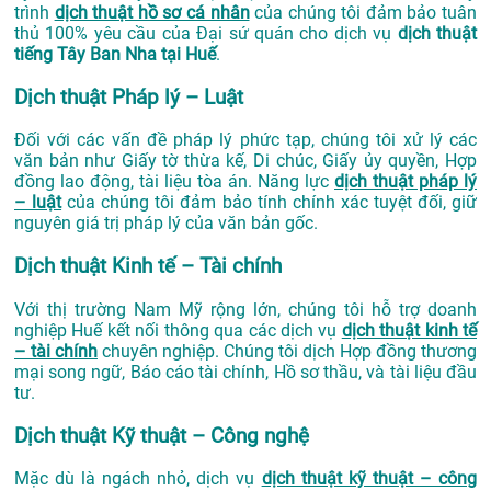
trình
dịch thuật hồ sơ cá nhân
của chúng tôi đảm bảo tuân
thủ 100% yêu cầu của Đại sứ quán cho dịch vụ
dịch thuật
tiếng Tây Ban Nha tại Huế
.
Dịch thuật Pháp lý – Luật
Đối với các vấn đề pháp lý phức tạp, chúng tôi xử lý các
văn bản như Giấy tờ thừa kế, Di chúc, Giấy ủy quyền, Hợp
đồng lao động, tài liệu tòa án. Năng lực
dịch thuật pháp lý
– luật
của chúng tôi đảm bảo tính chính xác tuyệt đối, giữ
nguyên giá trị pháp lý của văn bản gốc.
Dịch thuật Kinh tế – Tài chính
Với thị trường Nam Mỹ rộng lớn, chúng tôi hỗ trợ doanh
nghiệp Huế kết nối thông qua các dịch vụ
dịch thuật kinh tế
– tài chính
chuyên nghiệp. Chúng tôi dịch Hợp đồng thương
mại song ngữ, Báo cáo tài chính, Hồ sơ thầu, và tài liệu đầu
tư.
Dịch thuật Kỹ thuật – Công nghệ
Mặc dù là ngách nhỏ, dịch vụ
dịch thuật kỹ thuật – công