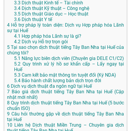
3.3
Dịch thuật Kinh tế – Tài chính
3.4
Dịch thuật Kỹ thuật – Công nghệ
3.5
Dịch thuật Giáo dục – Học thuật
3.6
Dịch thuật Y tế
4
Hỗ trợ pháp lý toàn diện: Dịch vụ Hợp pháp hóa Lãnh
sự tại Huế
4.1
Hợp pháp hóa Lãnh sự là gì?
4.2
Dịch vụ Hỗ trợ trọn gói
5
Tại sao chọn dịch thuật tiếng Tây Ban Nha tại Huế của
chúng tôi?
5.1
Năng lực biên dịch viên (Chuyên gia DELE C1/C2)
5.2
Quy trình xử lý hồ sơ khẩn cấp – Lấy ngay tại
Huế
5.3
Cam kết bảo mật thông tin tuyệt đối (Ký NDA)
5.4
Bảo hành chất lượng bản dịch trọn đời
6
Dịch vụ dịch thuật đa ngôn ngữ tại Huế
7
Báo giá dịch thuật tiếng Tây Ban Nha tại Huế (Cập
nhật mới nhất)
8
Quy trình dịch thuật tiếng Tây Ban Nha tại Huế (5 bước
chuẩn ISO)
9
Câu hỏi thường gặp về dịch thuật tiếng Tây Ban Nha
tại Huế
10
Liên hệ Dịch thuật Miền Trung – Chuyên gia dịch
thuật tiếng Tây Ban Nha tại Huế