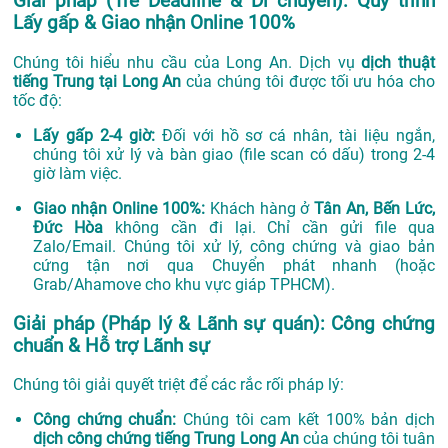
Giải pháp (Trễ Deadline & Di chuyển): Quy trình
Lấy gấp & Giao nhận Online 100%
Chúng tôi hiểu nhu cầu của Long An. Dịch vụ
dịch thuật
tiếng Trung tại Long An
của chúng tôi được tối ưu hóa cho
tốc độ:
Lấy gấp 2-4 giờ:
Đối với hồ sơ cá nhân, tài liệu ngắn,
chúng tôi xử lý và bàn giao (file scan có dấu) trong 2-4
giờ làm việc.
Giao nhận Online 100%:
Khách hàng ở
Tân An, Bến Lức,
Đức Hòa
không cần đi lại. Chỉ cần gửi file qua
Zalo/Email. Chúng tôi xử lý, công chứng và giao bản
cứng tận nơi qua Chuyển phát nhanh (hoặc
Grab/Ahamove cho khu vực giáp TPHCM).
Giải pháp (Pháp lý & Lãnh sự quán): Công chứng
chuẩn & Hỗ trợ Lãnh sự
Chúng tôi giải quyết triệt để các rắc rối pháp lý:
Công chứng chuẩn:
Chúng tôi cam kết 100% bản dịch
dịch công chứng tiếng Trung Long An
của chúng tôi tuân