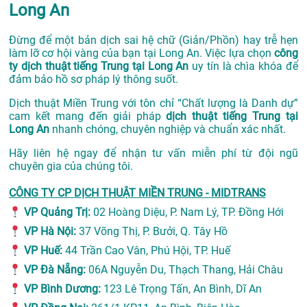
Long An
Đừng để một bản dịch sai hệ chữ (Giản/Phồn) hay trễ hẹn
làm lỡ cơ hội vàng của bạn tại Long An. Việc lựa chọn
công
ty dịch thuật tiếng Trung tại Long An
uy tín là chìa khóa để
đảm bảo hồ sơ pháp lý thông suốt.
Dịch thuật Miền Trung với tôn chỉ “Chất lượng là Danh dự”
cam kết mang đến giải pháp
dịch thuật tiếng Trung tại
Long An
nhanh chóng, chuyên nghiệp và chuẩn xác nhất.
Hãy liên hệ ngay để nhận tư vấn miễn phí từ đội ngũ
chuyên gia của chúng tôi.
CÔNG TY CP DỊCH THUẬT MIỀN TRUNG - MIDTRANS
VP Quảng Trị:
02 Hoàng Diệu, P. Nam Lý, TP. Đồng Hới
VP Hà Nội:
37 Võng Thị, P. Bưởi, Q. Tây Hồ
VP Huế:
44 Trần Cao Vân, Phú Hội, TP. Huế
VP Đà Nẵng:
06A Nguyễn Du, Thạch Thang, Hải Châu
VP Bình Dương:
123 Lê Trọng Tấn, An Bình, Dĩ An