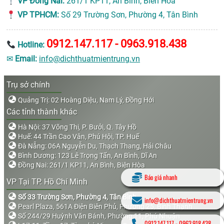
VP Đồng Nai:
261/1 KP11, An Bình, Biên Hòa
VP TPHCM:
Số 29 Trường Sơn, Phường 4, Tân Bình
0912.147.117 - 0963.918.438
Hotline:
✉
Email:
info@dichthuatmientrung.vn
Trụ sở chính
Quảng Trị: 02 Hoàng Diệu, Nam Lý, Đồng Hới
Các tỉnh thành khác
Hà Nội: 37 Võng Thị, P. Bưởi, Q. Tây Hồ
Huế: 44 Trần Cao Vân, Phú Hội, TP. Huế
Đà Nẵng: 06A Nguyễn Du, Thạch Thang, Hải Châu
Bình Dương: 123 Lê Trọng Tấn, An Bình, Dĩ An
Đồng Nai: 261/1 KP11, An Bình, Biên Hòa
Báo giá nhanh
VP Tại TP. Hồ Chí Minh
Số 33 Trường Sơn, Phường 4, Tân Bình
info@dichthuatmientrung.vn
Pearl Plaza, 561A Điện Biên Phủ, Phường 25, Bình Thạnh
Số 244/29 Huỳnh Văn Bánh, Phường 11, Phú Nhuận
0912.147.117
-
0963.918.438