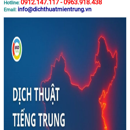
0912.147.117 - 0963.918.438
Hotline:
info@dichthuatmientrung.vn
Email: