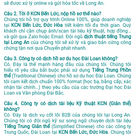
sẽ được xử lý online và gửi hỏa tốc về Long An.
Câu 2. Tôi ở KCN Bến Lức, nộp hồ sơ thế nào?
Chúng tôi hỗ trợ quy trình Online 100%, giúp doanh nghiệp
tại
KCN Bến Lức, Đức Hòa
tiết kiệm tối đa thời gian. Quý
khách chỉ cần chụp ảnh/scan tài liệu kỹ thuật, hợp đồng…
và gửi qua Zalo hoặc Email. Đội ngũ
dịch thuật tiếng Trung
tại Long An
của chúng tôi sẽ xử lý và giao bản cứng công
chứng tận nơi qua Chuyển phát nhanh.
Câu 3. Công ty có dịch hồ sơ du học Đài Loan không?
Có. Đây là thế mạnh hàng đầu của chúng tôi. Chúng tôi
hiểu rõ yêu cầu bắt buộc phải sử dụng
Tiếng Trung Phồn
thể
(Traditional Chinese) cho hồ sơ du học Đài Loan. Chúng
tôi cam kết dịch chuẩn 100% format (học bạ, bằng cấp, xác
nhận tài chính…) theo yêu cầu của các trường Đại học Đài
Loan và Văn phòng Đài Bắc.
Câu 4. Công ty có dịch tài liệu Kỹ thuật KCN (Giản thể)
không?
Có. Đây là dịch vụ cốt lõi B2B của chúng tôi tại Long An.
Chúng tôi có đội ngũ kỹ sư song ngữ chuyên dịch tài liệu
Tiếng Trung Giản thể
(Simplified Chinese) cho các công ty
Trung Quốc, Đài Loan tại
KCN Bến Lức, Đức Hòa
. Chúng tôi