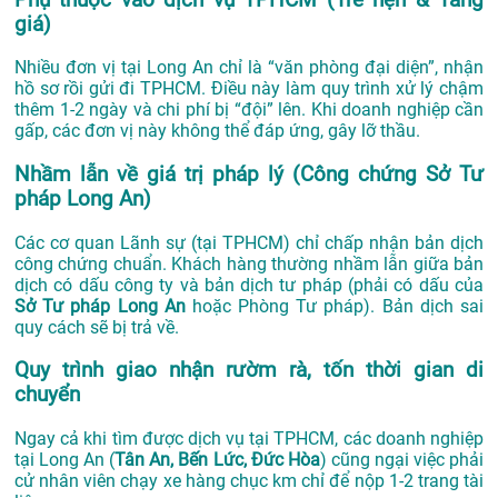
giá)
Nhiều đơn vị tại Long An chỉ là “văn phòng đại diện”, nhận
hồ sơ rồi gửi đi TPHCM. Điều này làm quy trình xử lý chậm
thêm 1-2 ngày và chi phí bị “đội” lên. Khi doanh nghiệp cần
gấp, các đơn vị này không thể đáp ứng, gây lỡ thầu.
Nhầm lẫn về giá trị pháp lý (Công chứng Sở Tư
pháp Long An)
Các cơ quan Lãnh sự (tại TPHCM) chỉ chấp nhận bản dịch
công chứng chuẩn. Khách hàng thường nhầm lẫn giữa bản
dịch có dấu công ty và bản dịch tư pháp (phải có dấu của
Sở Tư pháp Long An
hoặc Phòng Tư pháp). Bản dịch sai
quy cách sẽ bị trả về.
Quy trình giao nhận rườm rà, tốn thời gian di
chuyển
Ngay cả khi tìm được dịch vụ tại TPHCM, các doanh nghiệp
tại Long An (
Tân An, Bến Lức, Đức Hòa
) cũng ngại việc phải
cử nhân viên chạy xe hàng chục km chỉ để nộp 1-2 trang tài