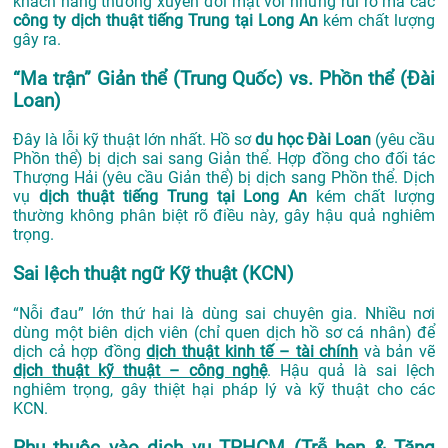
khách hàng thường xuyên đối mặt với những rủi ro mà các
công ty dịch thuật tiếng Trung tại Long An
kém chất lượng
gây ra.
“Ma trận” Giản thể (Trung Quốc) vs. Phồn thể (Đài
Loan)
Đây là lỗi kỹ thuật lớn nhất. Hồ sơ
du học Đài Loan
(yêu cầu
Phồn thể) bị dịch sai sang Giản thể. Hợp đồng cho đối tác
Thượng Hải (yêu cầu Giản thể) bị dịch sang Phồn thể. Dịch
vụ
dịch thuật tiếng Trung tại Long An
kém chất lượng
thường không phân biệt rõ điều này, gây hậu quả nghiêm
trọng.
Sai lệch thuật ngữ Kỹ thuật (KCN)
“Nỗi đau” lớn thứ hai là dùng sai chuyên gia. Nhiều nơi
dùng một biên dịch viên (chỉ quen dịch hồ sơ cá nhân) để
dịch cả hợp đồng
dịch thuật kinh tế – tài chính
và bản vẽ
dịch thuật kỹ thuật – công nghệ
. Hậu quả là sai lệch
nghiêm trọng, gây thiệt hại pháp lý và kỹ thuật cho các
KCN.
Phụ thuộc vào dịch vụ TPHCM (Trễ hẹn & Tăng