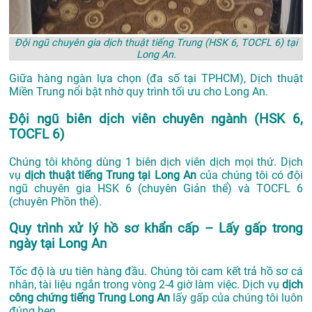
Đội ngũ chuyên gia dịch thuật tiếng Trung (HSK 6, TOCFL 6) tại
Long An.
Giữa hàng ngàn lựa chọn (đa số tại TPHCM), Dịch thuật
Miền Trung nổi bật nhờ quy trình tối ưu cho Long An.
Đội ngũ biên dịch viên chuyên ngành (HSK 6,
TOCFL 6)
Chúng tôi không dùng 1 biên dịch viên dịch mọi thứ. Dịch
vụ
dịch thuật tiếng Trung tại Long An
của chúng tôi có đội
ngũ chuyên gia HSK 6 (chuyên Giản thể) và TOCFL 6
(chuyên Phồn thể).
Quy trình xử lý hồ sơ khẩn cấp – Lấy gấp trong
ngày tại Long An
Tốc độ là ưu tiên hàng đầu. Chúng tôi cam kết trả hồ sơ cá
nhân, tài liệu ngắn trong vòng 2-4 giờ làm việc. Dịch vụ
dịch
công chứng tiếng Trung Long An
lấy gấp của chúng tôi luôn
đúng hẹn.