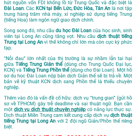
hút nguồn vốn FDI khổng lồ từ Trung Quốc và đặc biệt là
Đài Loan
. Các
KCN tại Bến Lức, Đức Hòa, Tân An
là nơi tập
trung hàng trăm nhà máy, xí nghiệp sử dụng tiếng Trung
(tiếng Hoa) làm ngôn ngữ giao dịch chính.
Song song đó, nhu cầu
du học Đài Loan
của học sinh, sinh
viên tại Long An cũng tăng vọt. Nhu cầu
dịch thuật tiếng
Trung tại Long An
vì thế không chỉ lớn mà còn cực kỳ phức
tạp.
“Nỗi đau” lớn nhất của thị trường là sự nhầm lẫn tai hại
giữa
Tiếng Trung Giản thể
(dùng cho Trung Quốc Đại lục,
KCN) và
Tiếng Trung Phồn thể
(dùng cho Đài Loan). Một hồ
sơ du học Đài Loan nộp bản dịch Giản thể sẽ bị trả về. Một
bản vẽ kỹ thuật KCN dịch sang Phồn thể là thiếu chuyên
nghiệp.
Thêm vào đó là vấn đề cố hữu: dịch vụ “trung gian” (gửi hồ
sơ về TPHCM) gây trễ deadline và sai thuật ngữ. Bạn cần
một
dịch vụ dịch thuật chuyên nghiệp
có năng lực thực sự.
Dịch thuật Miền Trung cam kết cung cấp dịch vụ
dịch thuật
tiếng Trung tại Long An
với 2 đội ngũ Giản/Phồn thể riêng
biệt.