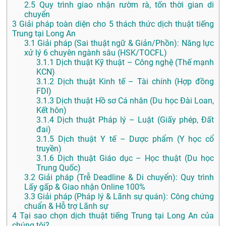
2.5
Quy trình giao nhận rườm rà, tốn thời gian di
chuyển
3
Giải pháp toàn diện cho 5 thách thức dịch thuật tiếng
Trung tại Long An
3.1
Giải pháp (Sai thuật ngữ & Giản/Phồn): Năng lực
xử lý 6 chuyên ngành sâu (HSK/TOCFL)
3.1.1
Dịch thuật Kỹ thuật – Công nghệ (Thế mạnh
KCN)
3.1.2
Dịch thuật Kinh tế – Tài chính (Hợp đồng
FDI)
3.1.3
Dịch thuật Hồ sơ Cá nhân (Du học Đài Loan,
Kết hôn)
3.1.4
Dịch thuật Pháp lý – Luật (Giấy phép, Đất
đai)
3.1.5
Dịch thuật Y tế – Dược phẩm (Y học cổ
truyền)
3.1.6
Dịch thuật Giáo dục – Học thuật (Du học
Trung Quốc)
3.2
Giải pháp (Trễ Deadline & Di chuyển): Quy trình
Lấy gấp & Giao nhận Online 100%
3.3
Giải pháp (Pháp lý & Lãnh sự quán): Công chứng
chuẩn & Hỗ trợ Lãnh sự
4
Tại sao chọn dịch thuật tiếng Trung tại Long An của
chúng tôi?