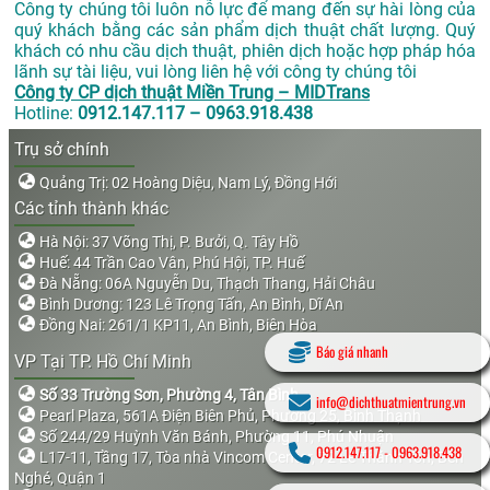
Công ty chúng tôi luôn nỗ lực để mang đến sự hài lòng của
quý khách bằng các sản phẩm dịch thuật chất lượng. Quý
khách có nhu cầu dịch thuật, phiên dịch hoặc hợp pháp hóa
lãnh sự tài liệu, vui lòng liên hệ với công ty chúng tôi
Công ty CP dịch thuật Miền Trung – MIDTrans
Hotline:
0912.147.117 – 0963.918.438
Trụ sở chính
Quảng Trị: 02 Hoàng Diệu, Nam Lý, Đồng Hới
Các tỉnh thành khác
Hà Nội: 37 Võng Thị, P. Bưởi, Q. Tây Hồ
Huế: 44 Trần Cao Vân, Phú Hội, TP. Huế
Đà Nẵng: 06A Nguyễn Du, Thạch Thang, Hải Châu
Bình Dương: 123 Lê Trọng Tấn, An Bình, Dĩ An
Đồng Nai: 261/1 KP11, An Bình, Biên Hòa
Báo giá nhanh
VP Tại TP. Hồ Chí Minh
Số 33 Trường Sơn, Phường 4, Tân Bình
info@dichthuatmientrung.vn
Pearl Plaza, 561A Điện Biên Phủ, Phường 25, Bình Thạnh
Số 244/29 Huỳnh Văn Bánh, Phường 11, Phú Nhuận
0912.147.117
-
0963.918.438
L17-11, Tầng 17, Tòa nhà Vincom Center, 72 Lê Thánh Tôn, Bến
Nghé, Quận 1