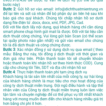
0963.918.438 để được tư vấn về dịch vụ (có thể bỏ qua
bước này)
Bước 2
: Gửi hồ sơ vào email: info@dichthuatmientrung.vn
để lại tên và sdt cá nhân để bộ phận dự án liên hệ sau khi
báo giá cho quý khách. Chúng tôi chấp nhận hồ sơ dưới
dạng file điện tử .docx, docx, xml, PDF, JPG, Cad.
Đối với file dịch lấy nội dung, quý khách hàng chỉ cần dùng
smart phone chụp hình gửi mail là được. Đối với tài liệu cần
dịch thuật công chứng, Vui lòng gửi bản Scan (có thể scan
tại quầy photo nào gần nhất) và gửi vào email cho chúng
tôi là đã dịch thuật và công chứng được.
Bước 3
: Xác nhận đồng ý sử dụng dịch vụ qua email ( theo
mẫu: Bằng thư này, tôi đồng ý dịch thuật với thời gian và
đơn giá như trên. Phần thanh toán tôi sẽ chuyển khoản
hoặc thanh toán khi nhận hồ sơ theo hình thức COD). Cung
cấp cho chúng tôi Tên, SDT và địa chỉ nhận hồ sơ
Bước 4
: Thực hiện thanh toán phí tạm ứng dịch vụ
Khách hàng là tài sản lớn nhất của mỗi công ty, sự hài lòng
của khách hàng chính là mục tiêu cho mọi hoạt động của
công ty dịch thuật miền trung. Đội ngũ điều hành và tập thể
nhân viên của
Công ty dịch thuật miền trung luôn làm việc
tận tâm và chuyên nghiệp để có thể phục vụ tốt nhất khách
hàng với mong muốn đem đến cho khách hàng nhiều giá trị
hơn bằng chi phí ít hơn.