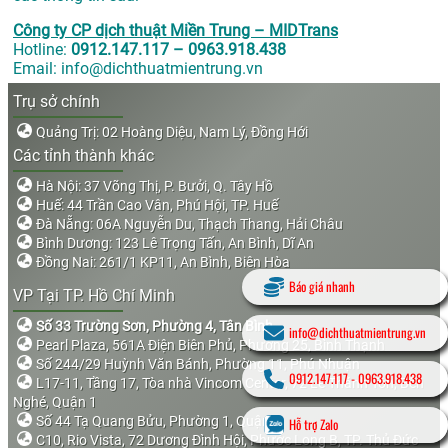
Công ty CP dịch thuật Miền Trung – MIDTrans
Hotline:
0912.147.117 – 0963.918.438
Email: info@dichthuatmientrung.vn
Trụ sở chính
Quảng Trị: 02 Hoàng Diệu, Nam Lý, Đồng Hới
Các tỉnh thành khác
Hà Nội: 37 Võng Thị, P. Bưởi, Q. Tây Hồ
Huế: 44 Trần Cao Vân, Phú Hội, TP. Huế
Đà Nẵng: 06A Nguyễn Du, Thạch Thang, Hải Châu
Bình Dương: 123 Lê Trọng Tấn, An Bình, Dĩ An
Đồng Nai: 261/1 KP11, An Bình, Biên Hòa
Báo giá nhanh
VP Tại TP. Hồ Chí Minh
Số 33 Trường Sơn, Phường 4, Tân Bình
info@dichthuatmientrung.vn
Pearl Plaza, 561A Điện Biên Phủ, Phường 25, Bình Thạnh
Số 244/29 Huỳnh Văn Bánh, Phường 11, Phú Nhuận
0912.147.117
-
0963.918.438
L17-11, Tầng 17, Tòa nhà Vincom Center, 72 Lê Thánh Tôn, Bến
Nghé, Quận 1
Số 44 Tạ Quang Bửu, Phường 1, Quận 8
Hỗ trợ Zalo
C10, Rio Vista, 72 Dương Đình Hội, Phước Long B, TP. Thủ Đức