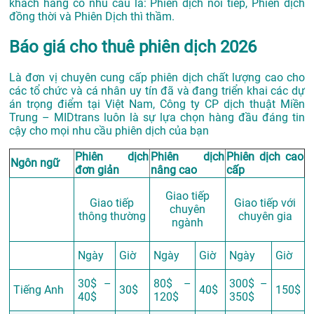
khách hàng có nhu cầu là: Phiên dịch nối tiếp, Phiên dịch
đồng thời và Phiên Dịch thì thầm.
Báo giá cho thuê phiên dịch 2026
Là đơn vị chuyên cung cấp phiên dịch chất lượng cao cho
các tổ chức và cá nhân uy tín đã và đang triển khai các dự
án trọng điểm tại Việt Nam, Công ty CP dịch thuật Miền
Trung – MIDtrans luôn là sự lựa chọn hàng đầu đáng tin
cậy cho mọi nhu cầu phiên dịch của bạn
Phiên dịch
Phiên dịch
Phiên dịch cao
Ngôn ngữ
đơn giản
nâng cao
cấp
Giao tiếp
Giao tiếp
Giao tiếp với
chuyên
thông thường
chuyên gia
ngành
Ngày
Giờ
Ngày
Giờ
Ngày
Giờ
30$ –
80$ –
300$ –
Tiếng Anh
30$
40$
150$
40$
120$
350$