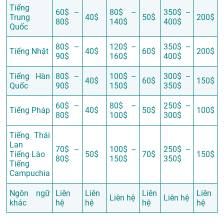
Tiếng
60$ –
80$ –
350$ –
Trung
40$
50$
200$
80$
140$
400$
Quốc
80$ –
120$ –
350$ –
Tiếng Nhật
40$
60$
200$
90$
160$
400$
Tiếng Hàn
80$ –
100$ –
300$ –
40$
60$
150$
Quốc
90$
150$
350$
60$ –
80$ –
250$ –
Tiếng Pháp
40$
50$
100$
80$
100$
300$
Tiếng Thái
Lan
70$ –
100$ –
250$ –
Tiếng Lào
50$
70$
150$
80$
150$
350$
Tiếng
Campuchia
Ngôn ngữ
Liên
Liên
Liên
Liên
Liên hệ
Liên hệ
khác
hệ
hệ
hệ
hệ