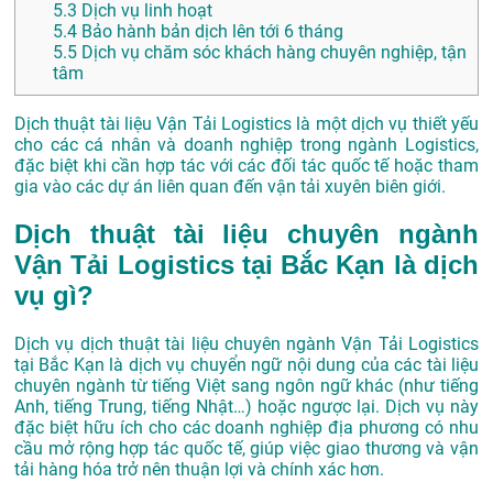
5.3
Dịch vụ linh hoạt
5.4
Bảo hành bản dịch lên tới 6 tháng
5.5
Dịch vụ chăm sóc khách hàng chuyên nghiệp, tận
tâm
Dịch thuật tài liệu Vận Tải Logistics là một dịch vụ thiết yếu
cho các cá nhân và doanh nghiệp trong ngành Logistics,
đặc biệt khi cần hợp tác với các đối tác quốc tế hoặc tham
gia vào các dự án liên quan đến vận tải xuyên biên giới.
Dịch thuật tài liệu chuyên ngành
Vận Tải Logistics tại Bắc Kạn là dịch
vụ gì?
Dịch vụ dịch thuật tài liệu chuyên ngành Vận Tải Logistics
tại Bắc Kạn là dịch vụ chuyển ngữ nội dung của các tài liệu
chuyên ngành từ tiếng Việt sang ngôn ngữ khác (như tiếng
Anh, tiếng Trung, tiếng Nhật…) hoặc ngược lại. Dịch vụ này
đặc biệt hữu ích cho các doanh nghiệp địa phương có nhu
cầu mở rộng hợp tác quốc tế, giúp việc giao thương và vận
tải hàng hóa trở nên thuận lợi và chính xác hơn.