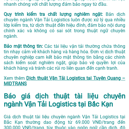
nhanh chóng với chất lượng đảm bảo ngay từ đầu.
Quy trình kiểm tra chất lượng nghiêm ngặt:
Bản dịch
chuyên ngành Vận Tải Logistics luôn được xử lý qua nhiều
lớp kiểm tra, từ dịch thuật đến hiệu đính, đảm bảo nội dung
chính xác và không có sai sót trong thuật ngữ chuyên
ngành.
Bảo mật thông tin:
Các tài liệu vận tải thường chứa thông
tin nhạy cảm về khách hàng và hàng hóa. Đơn vị dịch thuật
chuyên nghiệp cam kết bảo mật thông tin bằng các chính
sách kiểm soát nghiêm ngặt, giúp bảo vệ quyền lợi của
khách hàng và tránh các rủi ro liên quan đến cạnh tranh.
Xem thêm
Dịch thuật Vận Tải Logistics tại Tuyên Quang –
MIDTRANS
Báo giá dịch thuật tài liệu chuyên
ngành Vận Tải Logistics tại Bắc Kạn
Giá dịch thuật tài liệu chuyên ngành Vận Tải Logistics tại
Bắc Kạn thường dao động từ 69.000 VNĐ/trang đến
300.000 VNĐ/trang, tùy thuộc vào ngôn ngữ cần dịch, độ