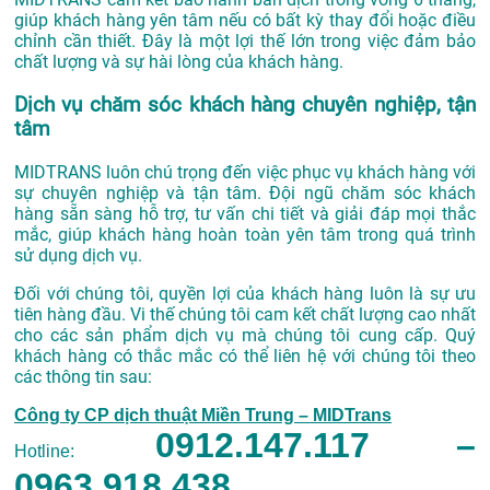
giúp khách hàng yên tâm nếu có bất kỳ thay đổi hoặc điều
chỉnh cần thiết. Đây là một lợi thế lớn trong việc đảm bảo
chất lượng và sự hài lòng của khách hàng.
Dịch vụ chăm sóc khách hàng chuyên nghiệp, tận
tâm
MIDTRANS luôn chú trọng đến việc phục vụ khách hàng với
sự chuyên nghiệp và tận tâm. Đội ngũ chăm sóc khách
hàng sẵn sàng hỗ trợ, tư vấn chi tiết và giải đáp mọi thắc
mắc, giúp khách hàng hoàn toàn yên tâm trong quá trình
sử dụng dịch vụ.
Đối với chúng tôi, quyền lợi của khách hàng luôn là sự ưu
tiên hàng đầu. Vi thế chúng tôi cam kết chất lượng cao nhất
cho các sản phẩm dịch vụ mà chúng tôi cung cấp. Quý
khách hàng có thắc mắc có thể liên hệ với chúng tôi theo
các thông tin sau:
Công ty CP dịch thuật Miền Trung – MIDTrans
0912.147.117 –
Hotline:
0963.918.438