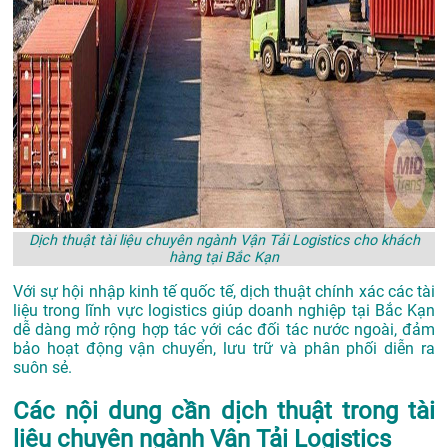
Dịch thuật tài liệu chuyên ngành Vận Tải Logistics cho khách
hàng tại Bắc Kạn
Với sự hội nhập kinh tế quốc tế, dịch thuật chính xác các tài
liệu trong lĩnh vực logistics giúp doanh nghiệp tại Bắc Kạn
dễ dàng mở rộng hợp tác với các đối tác nước ngoài, đảm
bảo hoạt động vận chuyển, lưu trữ và phân phối diễn ra
suôn sẻ.
Các nội dung cần dịch thuật trong tài
liệu chuyên ngành Vận Tải Logistics