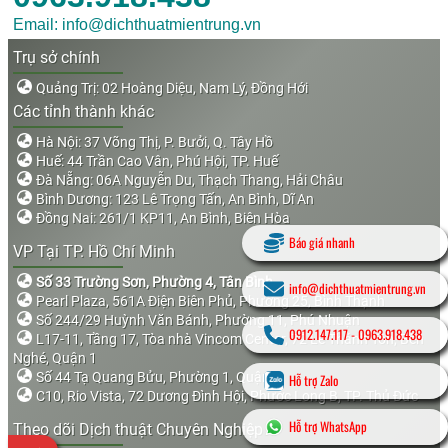
Email: info@dichthuatmientrung.vn
Trụ sở chính
Quảng Trị: 02 Hoàng Diệu, Nam Lý, Đồng Hới
Các tỉnh thành khác
Hà Nội: 37 Võng Thị, P. Bưởi, Q. Tây Hồ
Huế: 44 Trần Cao Vân, Phú Hội, TP. Huế
Đà Nẵng: 06A Nguyễn Du, Thạch Thang, Hải Châu
Bình Dương: 123 Lê Trọng Tấn, An Bình, Dĩ An
Đồng Nai: 261/1 KP11, An Bình, Biên Hòa
Báo giá nhanh
VP Tại TP. Hồ Chí Minh
Số 33 Trường Sơn, Phường 4, Tân Bình
info@dichthuatmientrung.vn
Pearl Plaza, 561A Điện Biên Phủ, Phường 25, Bình Thạnh
Số 244/29 Huỳnh Văn Bánh, Phường 11, Phú Nhuận
0912.147.117
-
0963.918.438
L17-11, Tầng 17, Tòa nhà Vincom Center, 72 Lê Thánh Tôn, Bến
Nghé, Quận 1
Số 44 Tạ Quang Bửu, Phường 1, Quận 8
Hỗ trợ Zalo
C10, Rio Vista, 72 Dương Đình Hội, Phước Long B, TP. Thủ Đức
Hỗ trợ WhatsApp
Theo dõi Dịch thuật Chuyên Nghiệp