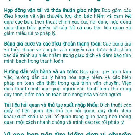
Hợp đồng vận tải và thỏa thuận giao nhận:
Bao gồm các
điều khoản về vận chuyển, lưu kho, bảo hiểm và cam kết
giữa các bên. Dịch thuật chính xác các nội dung hợp đồng
giúp đảm bảo quyền lợi của tất cả các bên liên quan và
giảm thiểu rủi ro pháp lý.
Bảng giá cước và các điều khoản thanh toán:
Các bảng giá
và thỏa thuận về chi phí vận chuyển cần được dịch chính
xác để tránh sự hiểu nhầm trong giao dịch và đảm bảo tính
minh bạch trong thanh toán.
Hướng dẫn vận hành và an toàn:
Bao gồm quy trình làm
việc, hướng dẫn xử lý hàng hóa nguy hiểm, và các biện
pháp an toàn cần thiết trong quá trình vận chuyển. Việc
dịch thuật chính xác giúp người vận hành tuân thủ đúng
quy trình, đảm bảo an toàn cho hàng hóa và con người.
Tài liệu hải quan và thủ tục xuất nhập khẩu:
Dịch thuật các
giấy tờ liên quan đến thủ tục hải quan, quy định nhập
khẩu/xuất khẩu là yếu tố quan trọng giúp hàng hóa thông
quan một cách nhanh chóng và tránh các rắc rối pháp lý.