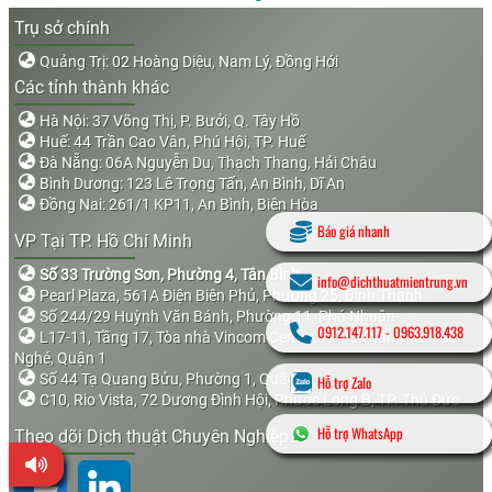
Trụ sở chính
Quảng Trị: 02 Hoàng Diệu, Nam Lý, Đồng Hới
Các tỉnh thành khác
Hà Nội: 37 Võng Thị, P. Bưởi, Q. Tây Hồ
Huế: 44 Trần Cao Vân, Phú Hội, TP. Huế
Đà Nẵng: 06A Nguyễn Du, Thạch Thang, Hải Châu
Bình Dương: 123 Lê Trọng Tấn, An Bình, Dĩ An
Đồng Nai: 261/1 KP11, An Bình, Biên Hòa
Báo giá nhanh
VP Tại TP. Hồ Chí Minh
Số 33 Trường Sơn, Phường 4, Tân Bình
info@dichthuatmientrung.vn
Pearl Plaza, 561A Điện Biên Phủ, Phường 25, Bình Thạnh
Số 244/29 Huỳnh Văn Bánh, Phường 11, Phú Nhuận
0912.147.117
-
0963.918.438
L17-11, Tầng 17, Tòa nhà Vincom Center, 72 Lê Thánh Tôn, Bến
Nghé, Quận 1
Số 44 Tạ Quang Bửu, Phường 1, Quận 8
Hỗ trợ Zalo
C10, Rio Vista, 72 Dương Đình Hội, Phước Long B, TP. Thủ Đức
Hỗ trợ WhatsApp
Theo dõi Dịch thuật Chuyên Nghiệp