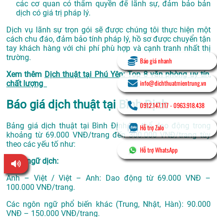
các cơ quan có thẩm quyền để lãnh sự, đảm bảo bản
dịch có giá trị pháp lý.
Dịch vụ lãnh sự trọn gói sẽ được chúng tôi thực hiện một
cách chu đáo, đảm bảo tính pháp lý, hồ sơ được chuyển tận
tay khách hàng với chi phí phù hợp và cạnh tranh nhất thị
trường.
Báo giá nhanh
Xem thêm
Dịch thuật tại Phú Yên: Top 8 văn phòng uy tín,
info@dichthuatmientrung.vn
chất lượng
Báo giá dịch thuật tại Bình Định
0912.147.117
-
0963.918.438
Bảng giá dịch thuật tại Bình Định có thể dao động trong
Hỗ trợ Zalo
khoảng từ 69.000 VNĐ/trang đến 300.000 VNĐ/trang tùy
theo các yếu tố như:
Hỗ trợ WhatsApp
Ngôn ngữ dịch:
Anh – Việt / Việt – Anh: Dao động từ 69.000 VNĐ –
100.000 VNĐ/trang.
Các ngôn ngữ phổ biến khác (Trung, Nhật, Hàn): 90.000
VNĐ – 150.000 VNĐ/trang.