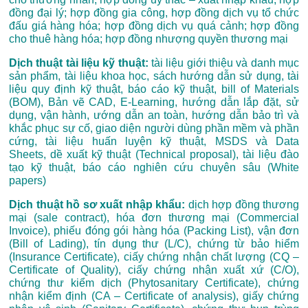
đồng đại lý; hợp đồng gia công, hợp đồng dịch vụ tổ chức
đấu giá hàng hóa; hợp đồng dịch vụ quá cảnh; hợp đồng
cho thuê hàng hóa; hợp đồng nhượng quyền thương mại
Dịch thuật tài liệu kỹ thuật:
tài liệu giới thiệu và danh mục
sản phẩm, tài liệu khoa học, sách hướng dẫn sử dụng, tài
liệu quy định kỹ thuật, báo cáo kỹ thuật, bill of Materials
(BOM), Bản vẽ CAD, E-Learning, hướng dẫn lắp đặt, sử
dụng, vận hành, ướng dẫn an toàn, hướng dẫn bảo trì và
khắc phục sự cố, giao diện người dùng phần mềm và phần
cứng, tài liệu huấn luyện kỹ thuật, MSDS và Data
Sheets, dề xuất kỹ thuật (Technical proposal), tài liệu đào
tạo kỹ thuật, báo cáo nghiên cứu chuyên sâu (White
papers)
Dịch thuật hồ sơ xuất nhập khẩu:
dịch hợp đồng thương
mại (sale contract), hóa đơn thương mại (Commercial
Invoice), phiếu đóng gói hàng hóa (Packing List), vận đơn
(Bill of Lading), tín dụng thư (L/C), chứng từ bảo hiểm
(Insurance Certificate), ciấy chứng nhận chất lượng (CQ –
Certificate of Quality), ciấy chứng nhận xuất xứ (C/O),
chứng thư kiểm dịch (Phytosanitary Certificate), chứng
nhận kiểm định (CA – Certificate of analysis), giấy chứng