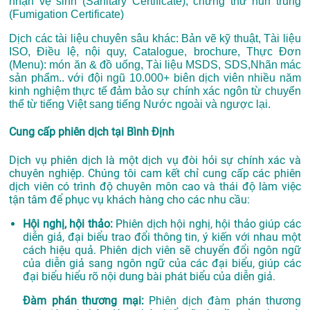
nhận vệ sinh (Sanitary Certificate), chứng thư hun trùng
(Fumigation Certificate)
Dịch các tài liệu chuyên sâu khác: Bản vẽ kỹ thuật, Tài liệu
ISO, Điều lệ, nội quy, Catalogue, brochure, Thực Đơn
(Menu): món ăn & đồ uống, Tài liệu MSDS, SDS,Nhãn mác
sản phẩm.. với đội ngũ 10.000+ biên dịch viên nhiều năm
kinh nghiệm thực tế đảm bảo sự chính xác ngôn từ chuyển
thể từ tiếng Việt sang tiếng Nước ngoài và ngược lại.
Cung cấp phiên dịch tại Bình Định
Dịch vụ phiên dịch là một dịch vụ đòi hỏi sự chính xác và
chuyên nghiệp. Chúng tôi cam kết chỉ cung cấp các phiên
dịch viên có trình độ chuyên môn cao và thái độ làm việc
tận tâm để phục vụ khách hàng cho các nhu cầu:
Hội nghị, hội thảo:
Phiên dịch hội nghị, hội thảo giúp các
diễn giả, đại biểu trao đổi thông tin, ý kiến với nhau một
cách hiệu quả. Phiên dịch viên sẽ chuyển đổi ngôn ngữ
của diễn giả sang ngôn ngữ của các đại biểu, giúp các
đại biểu hiểu rõ nội dung bài phát biểu của diễn giả.
Đàm phán thương mại:
Phiên dịch đàm phán thương