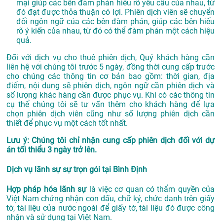
mại giúp các bên đàm phán hiểu rõ yêu cầu của nhau, từ
đó đạt được thỏa thuận có lợi. Phiên dịch viên sẽ chuyển
đổi ngôn ngữ của các bên đàm phán, giúp các bên hiểu
rõ ý kiến của nhau, từ đó có thể đàm phán một cách hiệu
quả.
Đối với dịch vụ cho thuê phiên dịch, Quý khách hàng cần
liên hệ với chúng tôi trước 5 ngày, đồng thời cung cấp trước
cho chúng các thông tin cơ bản bao gồm: thời gian, địa
điểm, nội dung sẽ phiên dịch, ngôn ngữ cần phiên dịch và
số lượng khác hàng cần được phục vụ. Khi có các thông tin
cụ thể chúng tôi sẽ tư vấn thêm cho khách hàng để lựa
chọn phiên dịch viên cũng như số lượng phiên dịch cần
thiết để phục vụ một cách tốt nhất.
Lưu ý: Chúng tôi chỉ nhận cung cấp phiên dịch đối với dự
án tối thiểu 3 ngày trở lên.
Dịch vụ lãnh sự sự trọn gói tại Bình Định
Hợp pháp hóa lãnh sự
là việc cơ quan có thẩm quyền của
Việt Nam chứng nhận con dấu, chữ ký, chức danh trên giấy
tờ, tài liệu của nước ngoài để giấy tờ, tài liệu đó được công
nhận và sử dụng tại Việt Nam.