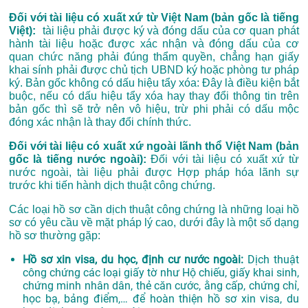
Đối với tài liệu có xuất xứ từ Việt Nam (bản gốc là tiếng
Việt):
tài liệu phải được ký và đóng dấu của cơ quan phát
hành tài liệu hoặc được xác nhận và đóng dấu của cơ
quan chức năng phải đúng thẩm quyền, chẳng hạn giấy
khai sính phải được chủ tịch UBND ký hoặc phòng tư pháp
ký. Bản gốc không có dấu hiệu tẩy xóa: Đây là điều kiện bắt
buộc, nếu có dấu hiệu tẩy xóa hay thay đổi thông tin trên
bản gốc thì sẽ trở nên vô hiệu, trừ phi phải có dấu mộc
đóng xác nhận là thay đổi chính thức.
Đối với tài liệu có xuất xứ ngoài lãnh thổ Việt Nam (bản
gốc là tiếng nước ngoài):
Đối với tài liệu có xuất xứ từ
nước ngoài, tài liệu phải được Hợp pháp hóa lãnh sự
trước khi tiến hành dịch thuật công chứng.
Các loại hồ sơ cần dịch thuật công chứng là những loại hồ
sơ có yêu cầu về mặt pháp lý cao, dưới đây là một số dạng
hồ sơ thường gặp:
Hồ sơ xin visa, du học, định cư nước ngoài:
Dịch thuật
công chứng các loại giấy tờ như Hộ chiếu, giấy khai sinh,
chứng minh nhân dân, thẻ căn cước, ằng cấp, chứng chỉ,
học bạ, bảng điểm,… để hoàn thiện hồ sơ xin visa, du