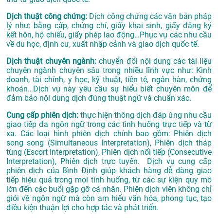
Dịch thuật công chứng:
Dịch công chứng các văn bản pháp
lý như: bằng cấp, chứng chỉ, giấy khai sinh, giấy đăng ký
kết hôn, hộ chiếu, giấy phép lao động…Phục vụ các nhu cầu
về du học, định cư, xuất nhập cảnh và giao dịch quốc tế.
Dịch thuật chuyên ngành:
chuyển đổi nội dung các tài liệu
chuyên ngành chuyên sâu trong nhiều lĩnh vực như:
Kinh
doanh, tài chính, y học, kỹ thuật, tiền tệ, ngân hàn, chứng
khoán…Dịch vụ này yêu cầu sự hiểu biết chuyên môn để
đảm bảo nội dung dịch đúng thuật ngữ và chuẩn xác.
Cung cấp phiên dịch:
thực hiện thông dịch đáp ứng nhu cầu
giao tiếp đa ngôn ngữ trong các tình huống trực tiếp và từ
xa. Các loại hình phiên dịch chính bao gồm: Phiên dịch
song song (Simultaneous Interpretation), Phiên dịch tháp
tùng (Escort Interpretation), Phiên dịch nối tiếp (Consecutive
Interpretation), Phiên dịch trực tuyến. Dịch vụ cung cấp
phiên dịch của Bình Định giúp khách hàng dễ dàng giao
tiếp hiệu quả trong mọi tình huống, từ các sự kiện quy mô
lớn đến các buổi gặp gỡ cá nhân. Phiên dịch viên không chỉ
giỏi về ngôn ngữ mà còn am hiểu văn hóa, phong tục, tạo
điều kiện thuận lợi cho hợp tác và phát triển.