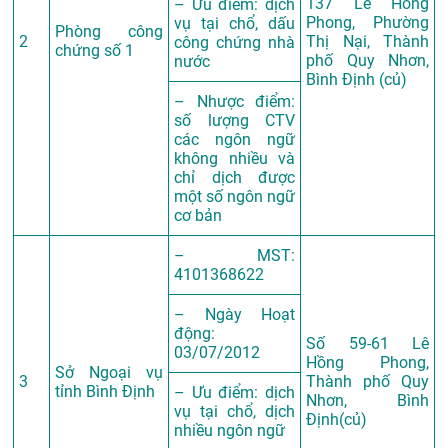
137 Lê Hồng
– Ưu điểm: dịch
Phong, Phường
vụ tại chổ, dấu
Phòng công
2
Thị Nại, Thành
công chứng nhà
chứng số 1
phố Quy Nhơn,
nước
Bình Định (củ)
– Nhược điểm:
số lượng CTV
các ngôn ngữ
không nhiều và
chỉ dịch được
một số ngôn ngữ
cơ bản
– MST:
4101368622
– Ngày Hoạt
động:
Số 59-61 Lê
03/07/2012
Hồng Phong,
Sở Ngoại vụ
3
Thành phố Quy
tỉnh Bình Định
– Ưu điểm: dịch
Nhơn, Bình
vụ tại chổ, dịch
Định(củ)
nhiều ngôn ngữ