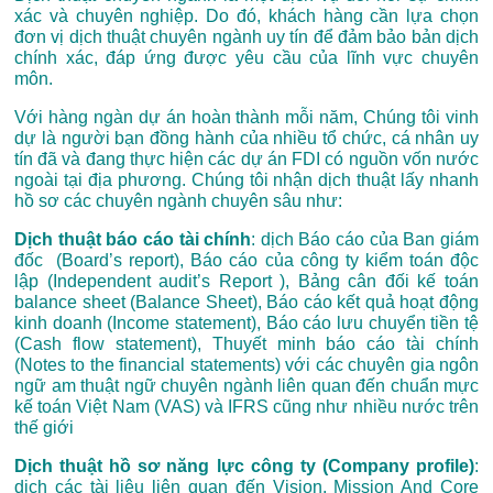
xác và chuyên nghiệp. Do đó, khách hàng cần lựa chọn
đơn vị dịch thuật chuyên ngành uy tín để đảm bảo bản dịch
chính xác, đáp ứng được yêu cầu của lĩnh vực chuyên
môn.
Với hàng ngàn dự án hoàn thành mỗi năm, Chúng tôi vinh
dự là người bạn đồng hành của nhiều tổ chức, cá nhân uy
tín đã và đang thực hiện các dự án FDI có nguồn vốn nước
ngoài tại địa phương. Chúng tôi n
hận dịch thuật lấy nhanh
hồ sơ các chuyên ngành chuyên sâu như:
Dịch thuật báo cáo tài chính
: dịch Báo cáo của Ban giám
đốc (Board’s report), Báo cáo của công ty kiểm toán độc
lập (Independent audit’s Report ), Bảng cân đối kế toán
balance sheet (Balance Sheet), Báo cáo kết quả hoạt động
kinh doanh (Income statement), Báo cáo lưu chuyển tiền tệ
(Cash flow statement), Thuyết minh báo cáo tài chính
(Notes to the financial statements) với các chuyên gia ngôn
ngữ am thuật ngữ chuyên ngành liên quan đến chuẩn mực
kế toán Việt Nam (VAS) và IFRS cũng như nhiều nước trên
thế giới
Dịch thuật hồ sơ năng lực công ty (Company profile)
:
dịch các tài liệu liên quan đến Vision, Mission And Core