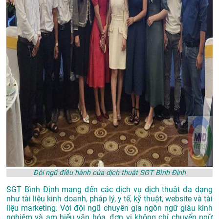
Đội ngũ điều hành của dịch thuật SGT Bình Định
SGT Bình Định mang đến các dịch vụ dịch thuật đa dạng
như tài liệu kinh doanh, pháp lý, y tế, kỹ thuật, website và tài
liệu marketing. Với đội ngũ chuyên gia ngôn ngữ giàu kinh
nghiệm và am hiểu văn hóa, đơn vị không chỉ chuyển ngữ