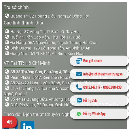
Trụ sở chính
Quảng Trị: 02 Hoàng Diệu, Nam Lý, Đồng Hới
Các tỉnh thành khác
Hà Nội: 37 Võng Thị, P. Bưởi, Q. Tây Hồ
Huế: 44 Trần Cao Vân, Phú Hội, TP. Huế
Đà Nẵng: 06A Nguyễn Du, Thạch Thang, Hải Châu
Bình Dương: 123 Lê Trọng Tấn, An Bình, Dĩ An
Đồng Nai: 261/1 KP11, An Bình, Biên Hòa
Báo giá nhanh
VP Tại TP. Hồ Chí Minh
Số 33 Trường Sơn, Phường 4, Tân Bình
info@dichthuatmientrung.vn
Pearl Plaza, 561A Điện Biên Phủ, Phường 25, Bình Thạnh
Số 244/29 Huỳnh Văn Bánh, Phường 11, Phú Nhuận
0912.147.117
-
0963.918.438
L17-11, Tầng 17, Tòa nhà Vincom Center, 72 Lê Thánh Tôn, Bến
Nghé, Quận 1
Số 44 Tạ Quang Bửu, Phường 1, Quận 8
Hỗ trợ Zalo
C10, Rio Vista, 72 Dương Đình Hội, Phước Long B, TP. Thủ Đức
Hỗ trợ WhatsApp
Theo dõi Dịch thuật Chuyên Nghiệp