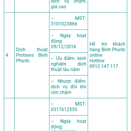
dịch vụ chậm,
giá cao
– MST:
3101023866
– Ngày hoạt
động:
Hỗ trợ khách
09/12/2016
Dịch thuật
hàng Bình Phước
4
Protrans Bình
online
– Ưu điểm: kinh
Phước
Hotline:
nghiệm dịch
0912.147.117
thuật lâu năm
– Nhược điểm:
dịch vụ đôi khi
còn chậm
– MST:
0317612555
– Ngày hoạt
động: