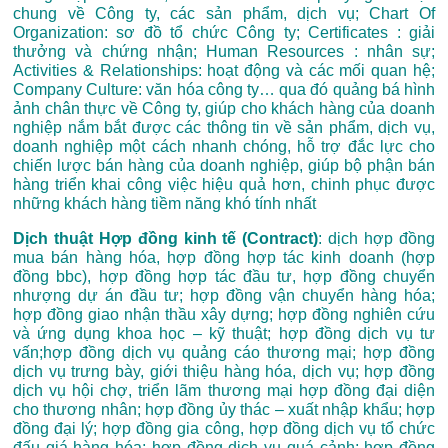
chung về Công ty, các sản phẩm, dịch vụ; Chart Of
Organization: sơ đồ tổ chức Công ty; Certificates : giải
thưởng và chứng nhận; Human Resources : nhân sự;
Activities & Relationships: hoạt động và các mối quan hệ;
Company Culture: văn hóa công ty… qua đó quảng bá hình
ảnh chân thực về Công ty, giúp cho khách hàng của doanh
nghiệp nắm bắt được các thông tin về sản phẩm, dịch vụ,
doanh nghiệp một cách nhanh chóng, hỗ trợ đắc lực cho
chiến lược bán hàng của doanh nghiệp, giúp bộ phận bán
hàng triển khai công việc hiệu quả hơn, chinh phục được
những khách hàng tiềm năng khó tính nhất
Dịch thuật Hợp đồng kinh tế (Contract)
: dịch hợp đồng
mua bán hàng hóa, hợp đồng hợp tác kinh doanh (hợp
đồng bbc), hợp đồng hợp tác đầu tư, hợp đồng chuyển
nhượng dự án đầu tư; hợp đồng vận chuyển hàng hóa;
hợp đồng giao nhận thầu xây dựng; hợp đồng nghiên cứu
và ứng dụng khoa học – kỹ thuật; hợp đồng dịch vụ tư
vấn;hợp đồng dịch vụ quảng cáo thương mại; hợp đồng
dịch vụ trưng bày, giới thiệu hàng hóa, dịch vụ; hợp đồng
dịch vụ hội chợ, triển lãm thương mại hợp đồng đại diện
cho thương nhân; hợp đồng ủy thác – xuất nhập khẩu; hợp
đồng đại lý; hợp đồng gia công, hợp đồng dịch vụ tổ chức
đấu giá hàng hóa; hợp đồng dịch vụ quá cảnh; hợp đồng