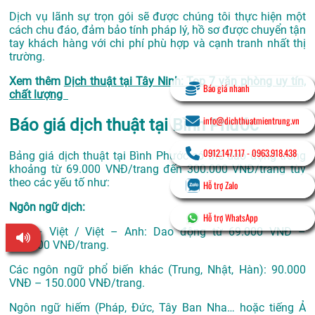
Dịch vụ lãnh sự trọn gói sẽ được chúng tôi thực hiện một
cách chu đáo, đảm bảo tính pháp lý, hồ sơ được chuyển tận
tay khách hàng với chi phí phù hợp và cạnh tranh nhất thị
trường.
Xem thêm
Dịch thuật tại Tây Ninh: Top 7 văn phòng uy tín,
Báo giá nhanh
chất lượng
info@dichthuatmientrung.vn
Báo giá dịch thuật tại Bình Phước
0912.147.117
-
0963.918.438
Bảng giá dịch thuật tại Bình Phước có thể dao động trong
khoảng từ 69.000 VNĐ/trang đến 300.000 VNĐ/trang tùy
theo các yếu tố như:
Hỗ trợ Zalo
Ngôn ngữ dịch:
Hỗ trợ WhatsApp
Anh – Việt / Việt – Anh: Dao động từ 69.000 VNĐ –
100.000 VNĐ/trang.
Các ngôn ngữ phổ biến khác (Trung, Nhật, Hàn): 90.000
VNĐ – 150.000 VNĐ/trang.
Ngôn ngữ hiếm (Pháp, Đức, Tây Ban Nha… hoặc tiếng Ả