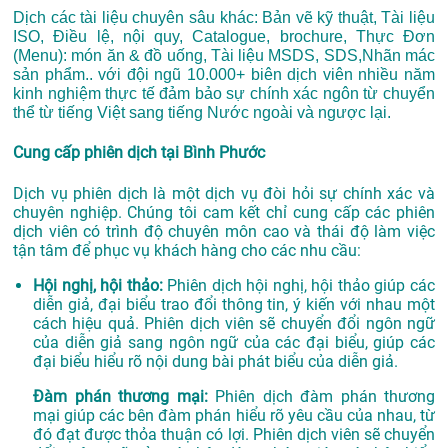
Dịch các tài liệu chuyên sâu khác: Bản vẽ kỹ thuật, Tài liệu
ISO, Điều lệ, nội quy, Catalogue, brochure, Thực Đơn
(Menu): món ăn & đồ uống, Tài liệu MSDS, SDS,Nhãn mác
sản phẩm.. với đội ngũ 10.000+ biên dịch viên nhiều năm
kinh nghiệm thực tế đảm bảo sự chính xác ngôn từ chuyển
thể từ tiếng Việt sang tiếng Nước ngoài và ngược lại.
Cung cấp phiên dịch tại Bình Phước
Dịch vụ phiên dịch là một dịch vụ đòi hỏi sự chính xác và
chuyên nghiệp. Chúng tôi cam kết chỉ cung cấp các phiên
dịch viên có trình độ chuyên môn cao và thái độ làm việc
tận tâm để phục vụ khách hàng cho các nhu cầu:
Hội nghị, hội thảo:
Phiên dịch hội nghị, hội thảo giúp các
diễn giả, đại biểu trao đổi thông tin, ý kiến với nhau một
cách hiệu quả. Phiên dịch viên sẽ chuyển đổi ngôn ngữ
của diễn giả sang ngôn ngữ của các đại biểu, giúp các
đại biểu hiểu rõ nội dung bài phát biểu của diễn giả.
Đàm phán thương mại:
Phiên dịch đàm phán thương
mại giúp các bên đàm phán hiểu rõ yêu cầu của nhau, từ
đó đạt được thỏa thuận có lợi. Phiên dịch viên sẽ chuyển