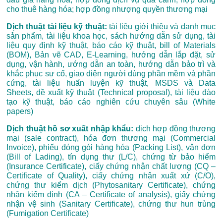
cho thuê hàng hóa; hợp đồng nhượng quyền thương mại
Dịch thuật tài liệu kỹ thuật:
tài liệu giới thiệu và danh mục
sản phẩm, tài liệu khoa học, sách hướng dẫn sử dụng, tài
liệu quy định kỹ thuật, báo cáo kỹ thuật, bill of Materials
(BOM), Bản vẽ CAD, E-Learning, hướng dẫn lắp đặt, sử
dụng, vận hành, ướng dẫn an toàn, hướng dẫn bảo trì và
khắc phục sự cố, giao diện người dùng phần mềm và phần
cứng, tài liệu huấn luyện kỹ thuật, MSDS và Data
Sheets, dề xuất kỹ thuật (Technical proposal), tài liệu đào
tạo kỹ thuật, báo cáo nghiên cứu chuyên sâu (White
papers)
Dịch thuật hồ sơ xuất nhập khẩu:
dịch hợp đồng thương
mại (sale contract), hóa đơn thương mại (Commercial
Invoice), phiếu đóng gói hàng hóa (Packing List), vận đơn
(Bill of Lading), tín dụng thư (L/C), chứng từ bảo hiểm
(Insurance Certificate), ciấy chứng nhận chất lượng (CQ –
Certificate of Quality), ciấy chứng nhận xuất xứ (C/O),
chứng thư kiểm dịch (Phytosanitary Certificate), chứng
nhận kiểm định (CA – Certificate of analysis), giấy chứng
nhận vệ sinh (Sanitary Certificate), chứng thư hun trùng
(Fumigation Certificate)