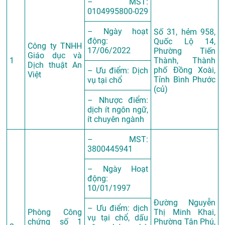
– MST:
0104995800-029
– Ngày hoạt
Số 31, hẻm 958,
động:
Quốc Lộ 14,
Công ty TNHH
17/06/2022
Phường Tiến
Giáo dục và
1
Thành, Thành
Dịch thuật An
phố Đồng Xoài,
– Ưu điểm: Dịch
Việt
Tỉnh Bình Phước
vụ tại chổ
(củ)
– Nhược điểm:
dịch ít ngôn ngữ,
ít chuyên ngành
– MST:
3800445941
– Ngày Hoạt
động:
10/01/1997
Đường Nguyễn
– Ưu điểm: dịch
Phòng Công
Thị Minh Khai,
vụ tại chổ, dấu
chứng số 1
Phường Tân Phú,