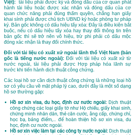
Việt):
tài liệu phải được ký và đóng dấu của cơ quan phát
hành tài liệu hoặc được xác nhận và đóng dấu của cơ
quan chức năng phải đúng thẩm quyền, chẳng hạn giấy
khai sính phải được chủ tịch UBND ký hoặc phòng tư pháp
ký. Bản gốc không có dấu hiệu tẩy xóa: Đây là điều kiện bắt
buộc, nếu có dấu hiệu tẩy xóa hay thay đổi thông tin trên
bản gốc thì sẽ trở nên vô hiệu, trừ phi phải có dấu mộc
đóng xác nhận là thay đổi chính thức.
Đối với tài liệu có xuất xứ ngoài lãnh thổ Việt Nam (bản
gốc là tiếng nước ngoài):
Đối với tài liệu có xuất xứ từ
nước ngoài, tài liệu phải được Hợp pháp hóa lãnh sự
trước khi tiến hành dịch thuật công chứng.
Các loại hồ sơ cần dịch thuật công chứng là những loại hồ
sơ có yêu cầu về mặt pháp lý cao, dưới đây là một số dạng
hồ sơ thường gặp:
Hồ sơ xin visa, du học, định cư nước ngoài:
Dịch thuật
công chứng các loại giấy tờ như Hộ chiếu, giấy khai sinh,
chứng minh nhân dân, thẻ căn cước, ằng cấp, chứng chỉ,
học bạ, bảng điểm,… để hoàn thiện hồ sơ xin visa, du
học, định cư nước ngoài.
Hồ sơ xin việc làm tại các công ty nước ngoài:
Dịch thuật