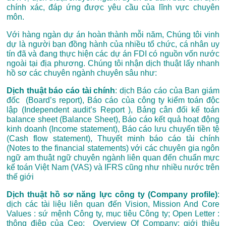
chính xác, đáp ứng được yêu cầu của lĩnh vực chuyên
môn.
Với hàng ngàn dự án hoàn thành mỗi năm, Chúng tôi vinh
dự là người bạn đồng hành của nhiều tổ chức, cá nhân uy
tín đã và đang thực hiện các dự án FDI có nguồn vốn nước
ngoài tại địa phương. Chúng tôi n
hận dịch thuật lấy nhanh
hồ sơ các chuyên ngành chuyên sâu như:
Dịch thuật báo cáo tài chính
: dịch Báo cáo của Ban giám
đốc (Board’s report), Báo cáo của công ty kiểm toán độc
lập (Independent audit’s Report ), Bảng cân đối kế toán
balance sheet (Balance Sheet), Báo cáo kết quả hoạt động
kinh doanh (Income statement), Báo cáo lưu chuyển tiền tệ
(Cash flow statement), Thuyết minh báo cáo tài chính
(Notes to the financial statements) với các chuyên gia ngôn
ngữ am thuật ngữ chuyên ngành liên quan đến chuẩn mực
kế toán Việt Nam (VAS) và IFRS cũng như nhiều nước trên
thế giới
Dịch thuật hồ sơ năng lực công ty (Company profile)
:
dịch các tài liệu liên quan đến Vision, Mission And Core
Values : sứ mệnh Công ty, mục tiêu Công ty; Open Letter :
thông điệp của Ceo; Overview Of Company: giới thiệu