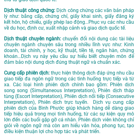
Dịch thuật công chứng:
Dịch công chứng các văn bản pháp
lý như: bằng cấp, chứng chỉ, giấy khai sinh, giấy đăng ký
kết hôn, hộ chiếu, giấy phép lao động…Phục vụ các nhu cầu
về du học, định cư, xuất nhập cảnh và giao dịch quốc tế.
Dịch thuật chuyên ngành:
chuyển đổi nội dung các tài liệu
chuyên ngành chuyên sâu trong nhiều lĩnh vực như:
Kinh
doanh, tài chính, y học, kỹ thuật, tiền tệ, ngân hàn, chứng
khoán…Dịch vụ này yêu cầu sự hiểu biết chuyên môn để
đảm bảo nội dung dịch đúng thuật ngữ và chuẩn xác.
Cung cấp phiên dịch:
thực hiện thông dịch đáp ứng nhu cầu
giao tiếp đa ngôn ngữ trong các tình huống trực tiếp và từ
xa. Các loại hình phiên dịch chính bao gồm: Phiên dịch
song song (Simultaneous Interpretation), Phiên dịch tháp
tùng (Escort Interpretation), Phiên dịch nối tiếp (Consecutive
Interpretation), Phiên dịch trực tuyến. Dịch vụ cung cấp
phiên dịch của Bình Phước giúp khách hàng dễ dàng giao
tiếp hiệu quả trong mọi tình huống, từ các sự kiện quy mô
lớn đến các buổi gặp gỡ cá nhân. Phiên dịch viên không chỉ
giỏi về ngôn ngữ mà còn am hiểu văn hóa, phong tục, tạo
điều kiện thuận lợi cho hợp tác và phát triển.