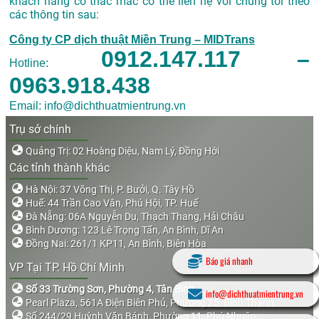
khách hàng có thắc mắc có thể liên hệ với chúng tôi theo
các thông tin sau:
Công ty CP dịch thuật Miền Trung – MIDTrans
0912.147.117 –
Hotline:
0963.918.438
Email: info@dichthuatmientrung.vn
Trụ sở chính
Quảng Trị: 02 Hoàng Diệu, Nam Lý, Đồng Hới
Các tỉnh thành khác
Hà Nội: 37 Võng Thị, P. Bưởi, Q. Tây Hồ
Huế: 44 Trần Cao Vân, Phú Hội, TP. Huế
Đà Nẵng: 06A Nguyễn Du, Thạch Thang, Hải Châu
Bình Dương: 123 Lê Trọng Tấn, An Bình, Dĩ An
Đồng Nai: 261/1 KP11, An Bình, Biên Hòa
Báo giá nhanh
VP Tại TP. Hồ Chí Minh
Số 33 Trường Sơn, Phường 4, Tân Bình
info@dichthuatmientrung.vn
Pearl Plaza, 561A Điện Biên Phủ, Phường 25, Bình Thạnh
Số 244/29 Huỳnh Văn Bánh, Phường 11, Phú Nhuận