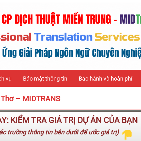
ch vụ
Bảo mật thông tin
Bảo hành và hoàn phí
Cần Thơ – MIDTRANS
: KIỂM TRA GIÁ TRỊ DỰ ÁN CỦA BẠN
c trường thông tin bên dưới để ước giá trị)