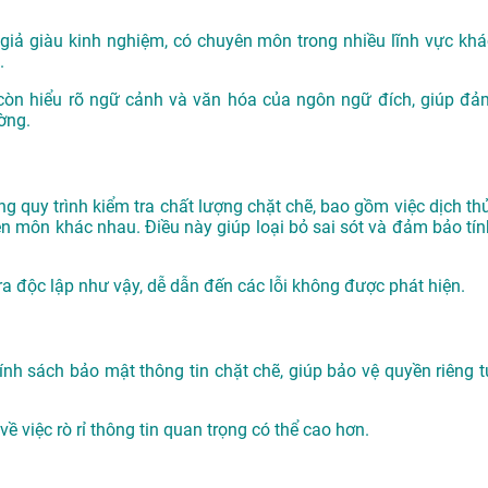
 giả giàu kinh nghiệm, có chuyên môn trong nhiều lĩnh vực khá
.
còn hiểu rõ ngữ cảnh và văn hóa của ngôn ngữ đích, giúp đả
ờng.
g quy trình kiểm tra chất lượng chặt chẽ, bao gồm việc dịch thử
yên môn khác nhau. Điều này giúp loại bỏ sai sót và đảm bảo tín
tra độc lập như vậy, dễ dẫn đến các lỗi không được phát hiện.
nh sách bảo mật thông tin chặt chẽ, giúp bảo vệ quyền riêng t
ề việc rò rỉ thông tin quan trọng có thể cao hơn.