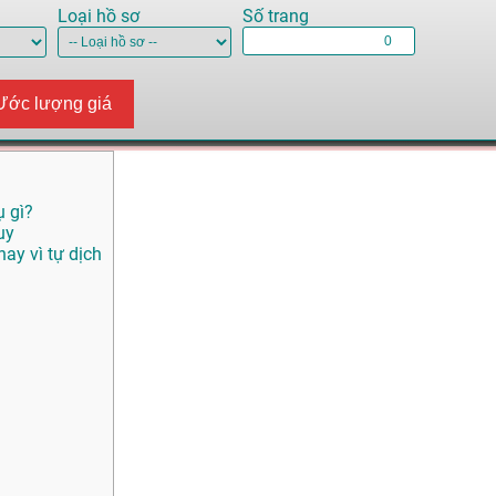
Loại hồ sơ
Số trang
Ước lượng giá
ụ gì?
uy
ay vì tự dịch