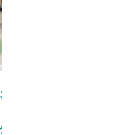
u
m
ụ
m