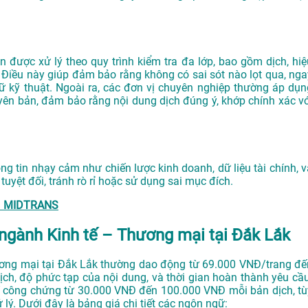
được xử lý theo quy trình kiểm tra đa lớp, bao gồm dịch, hiệ
 Điều này giúp đảm bảo rằng không có sai sót nào lọt qua, nga
gữ kỹ thuật. Ngoài ra, các đơn vị chuyên nghiệp thường áp dụn
yên bản, đảm bảo rằng nội dung dịch đúng ý, khớp chính xác vớ
ng tin nhạy cảm như chiến lược kinh doanh, dữ liệu tài chính, v
yệt đối, tránh rò rỉ hoặc sử dụng sai mục đích.
g – MIDTRANS
n ngành Kinh tế – Thương mại tại Đắk Lắk
hương mại tại Đắk Lắk thường dao động từ 69.000 VNĐ/trang đế
ch, độ phức tạp của nội dung, và thời gian hoàn thành yêu cầu
í công chứng từ 30.000 VNĐ đến 100.000 VNĐ mỗi bản dịch, tù
 lý. Dưới đây là bảng giá chi tiết các ngôn ngữ: