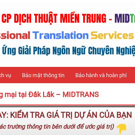
ch vụ
Bảo mật thông tin
Bảo hành và hoàn phí
ng mại tại Đắk Lắk – MIDTRANS
: KIỂM TRA GIÁ TRỊ DỰ ÁN CỦA BẠN
c trường thông tin bên dưới để ước giá trị)