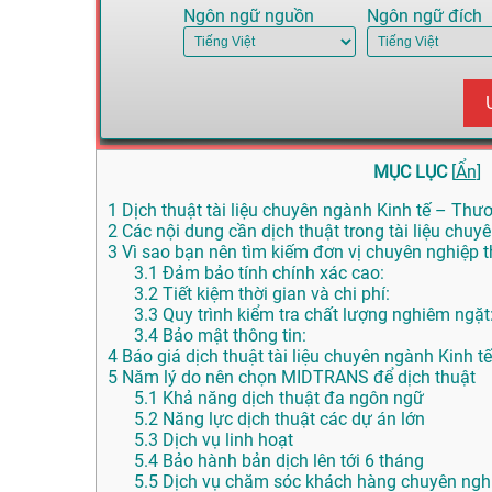
Ngôn ngữ nguồn
Ngôn ngữ đích
MỤC LỤC
[
Ẩn
]
1
Dịch thuật tài liệu chuyên ngành Kinh tế – Thươ
2
Các nội dung cần dịch thuật trong tài liệu chu
3
Vì sao bạn nên tìm kiếm đơn vị chuyên nghiệp th
3.1
Đảm bảo tính chính xác cao:
3.2
Tiết kiệm thời gian và chi phí:
3.3
Quy trình kiểm tra chất lượng nghiêm ngặt
3.4
Bảo mật thông tin:
4
Báo giá dịch thuật tài liệu chuyên ngành Kinh 
5
Năm lý do nên chọn MIDTRANS để dịch thuật
5.1
Khả năng dịch thuật đa ngôn ngữ
5.2
Năng lực dịch thuật các dự án lớn
5.3
Dịch vụ linh hoạt
5.4
Bảo hành bản dịch lên tới 6 tháng
5.5
Dịch vụ chăm sóc khách hàng chuyên nghi