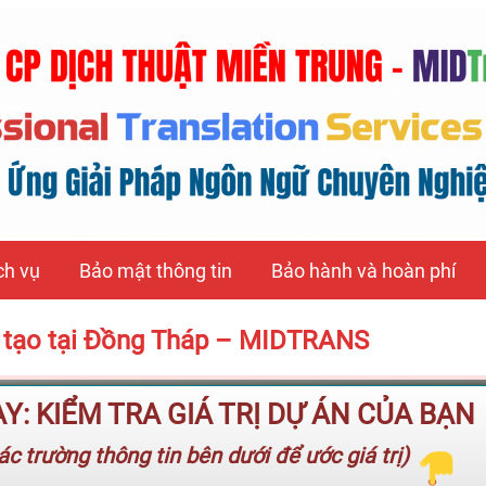
ch vụ
Bảo mật thông tin
Bảo hành và hoàn phí
ào tạo tại Đồng Tháp – MIDTRANS
: KIỂM TRA GIÁ TRỊ DỰ ÁN CỦA BẠN
c trường thông tin bên dưới để ước giá trị)