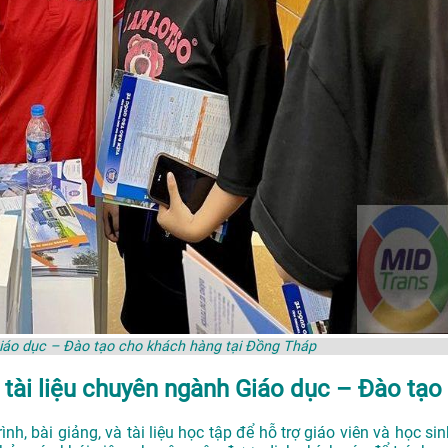
Giáo dục – Đào tạo cho khách hàng tại Đồng Tháp
 tài liệu chuyên ngành Giáo dục – Đào tạo
nh, bài giảng, và tài liệu học tập để hỗ trợ giáo viên và học si