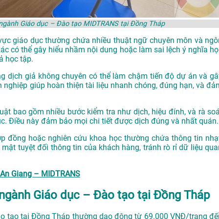
n ngành Giáo dục – Đào tạo MIDTRANS tại Đồng Tháp
nh vực giáo dục thường chứa nhiều thuật ngữ chuyên môn và ngô
xác có thể gây hiểu nhầm nội dung hoặc làm sai lệch ý nghĩa họ
ả học tập.
g dịch giả không chuyên có thể làm chậm tiến độ dự án và gâ
n nghiệp giúp hoàn thiện tài liệu nhanh chóng, đúng hạn, và đả
huật bao gồm nhiều bước kiểm tra như dịch, hiệu đính, và rà soá
ục. Điều này đảm bảo mọi chi tiết được dịch đúng và nhất quán.
 hợp đồng hoặc nghiên cứu khoa học thường chứa thông tin nhạ
mật tuyệt đối thông tin của khách hàng, tránh rò rỉ dữ liệu qua
tại An Giang – MIDTRANS
n ngành Giáo dục – Đào tạo tại Đồng Tháp
Đào tạo tại Đồng Tháp thường dao động từ 69.000 VNĐ/trang đế