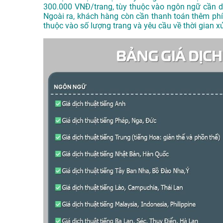
300.000 VNĐ/trang, tùy thuộc vào ngôn ngữ cần dị
Ngoài ra, khách hàng còn cần thanh toán thêm ph
thuộc vào số lượng trang và yêu cầu về thời gian xử