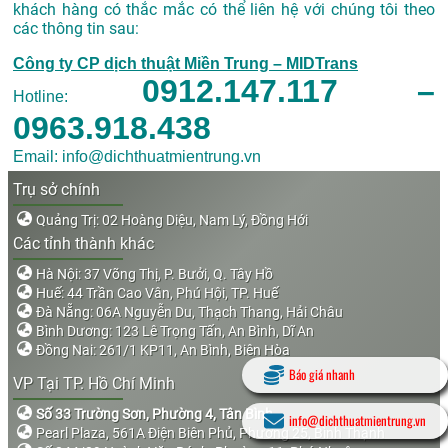
khách hàng có thắc mắc có thể liên hệ với chúng tôi theo
các thông tin sau:
Công ty CP dịch thuật Miền Trung – MIDTrans
0912.147.117 –
Hotline:
0963.918.438
Email: info@dichthuatmientrung.vn
Trụ sở chính
Quảng Trị: 02 Hoàng Diệu, Nam Lý, Đồng Hới
Các tỉnh thành khác
Hà Nội: 37 Võng Thị, P. Bưởi, Q. Tây Hồ
Huế: 44 Trần Cao Vân, Phú Hội, TP. Huế
Đà Nẵng: 06A Nguyễn Du, Thạch Thang, Hải Châu
Bình Dương: 123 Lê Trọng Tấn, An Bình, Dĩ An
Đồng Nai: 261/1 KP11, An Bình, Biên Hòa
Báo giá nhanh
VP Tại TP. Hồ Chí Minh
Số 33 Trường Sơn, Phường 4, Tân Bình
info@dichthuatmientrung.vn
Pearl Plaza, 561A Điện Biên Phủ, Phường 25, Bình Thạnh