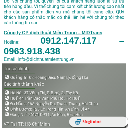
Đối với chúng tôi, quyền lợi của khách hàng luôn là sự ưu
tiên hàng đầu. Vi thế chúng tôi cam kết chất lượng cao nhất
cho các sản phẩm dịch vụ mà chúng tôi cung cấp. QUý
khách hàng có thắc mắc có thể liên hệ với chúng tôi theo
các thông tin sau:
Công ty CP dịch thuật Miền Trung – MIDTrans
0912.147.117 –
Hotline:
0963.918.438
Email: info@dichthuatmientrung.vn
Trụ sở chính
Quảng Trị: 02 Hoàng Diệu, Nam Lý, Đồng Hới
Các tỉnh thành khác
Hà Nội: 37 Võng Thị, P. Bưởi, Q. Tây Hồ
Huế: 44 Trần Cao Vân, Phú Hội, TP. Huế
Đà Nẵng: 06A Nguyễn Du, Thạch Thang, Hải Châu
Bình Dương: 123 Lê Trọng Tấn, An Bình, Dĩ An
Đồng Nai: 261/1 KP11, An Bình, Biên Hòa
Báo giá nhanh
VP Tại TP. Hồ Chí Minh