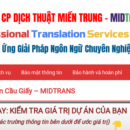
ch vụ
Bảo mật thông tin
Bảo hành và hoàn phí
Quận Cầu Giấy – MIDTRANS
: KIỂM TRA GIÁ TRỊ DỰ ÁN CỦA BẠN
c trường thông tin bên dưới để ước giá trị)