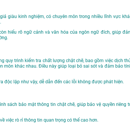
 giả giàu kinh nghiệm, có chuyên môn trong nhiều lĩnh vực khá
.
còn hiểu rõ ngữ cảnh và văn hóa của ngôn ngữ đích, giúp đả
ờng.
g quy trình kiểm tra chất lượng chặt chẽ, bao gồm việc dịch thử
yên môn khác nhau. Điều này giúp loại bỏ sai sót và đảm bảo tín
tra độc lập như vậy, dễ dẫn đến các lỗi không được phát hiện.
nh sách bảo mật thông tin chặt chẽ, giúp bảo vệ quyền riêng t
ề việc rò rỉ thông tin quan trọng có thể cao hơn.