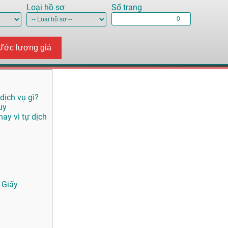
Loại hồ sơ
Số trang
Ước lượng giá
dịch vụ gì?
uy
ay vì tự dịch
 Giấy