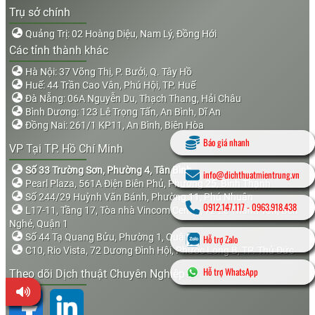
Trụ sở chính
Quảng Trị: 02 Hoàng Diệu, Nam Lý, Đồng Hới
Các tỉnh thành khác
Hà Nội: 37 Võng Thị, P. Bưởi, Q. Tây Hồ
Huế: 44 Trần Cao Vân, Phú Hội, TP. Huế
Đà Nẵng: 06A Nguyễn Du, Thạch Thang, Hải Châu
Bình Dương: 123 Lê Trọng Tấn, An Bình, Dĩ An
Đồng Nai: 261/1 KP11, An Bình, Biên Hòa
Báo giá nhanh
VP Tại TP. Hồ Chí Minh
Số 33 Trường Sơn, Phường 4, Tân Bình
info@dichthuatmientrung.vn
Pearl Plaza, 561A Điện Biên Phủ, Phường 25, Bình Thạnh
Số 244/29 Huỳnh Văn Bánh, Phường 11, Phú Nhuận
0912.147.117
-
0963.918.438
L17-11, Tầng 17, Tòa nhà Vincom Center, 72 Lê Thánh Tôn, Bến
Nghé, Quận 1
Số 44 Tạ Quang Bửu, Phường 1, Quận 8
Hỗ trợ Zalo
C10, Rio Vista, 72 Dương Đình Hội, Phước Long B, TP. Thủ Đức
Hỗ trợ WhatsApp
Theo dõi Dịch thuật Chuyên Nghiệp