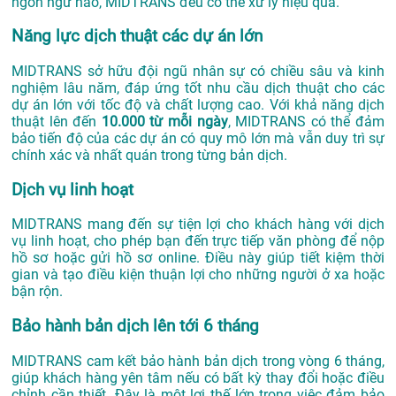
ngôn ngữ nào, MIDTRANS đều có thể xử lý hiệu quả.
Năng lực dịch thuật các dự án lớn
MIDTRANS sở hữu đội ngũ nhân sự có chiều sâu và kinh
nghiệm lâu năm, đáp ứng tốt nhu cầu dịch thuật cho các
dự án lớn với tốc độ và chất lượng cao. Với khả năng dịch
thuật lên đến
10.000 từ mỗi ngày
, MIDTRANS có thể đảm
bảo tiến độ của các dự án có quy mô lớn mà vẫn duy trì sự
chính xác và nhất quán trong từng bản dịch.
Dịch vụ linh hoạt
MIDTRANS mang đến sự tiện lợi cho khách hàng với dịch
vụ linh hoạt, cho phép bạn đến trực tiếp văn phòng để nộp
hồ sơ hoặc gửi hồ sơ online. Điều này giúp tiết kiệm thời
gian và tạo điều kiện thuận lợi cho những người ở xa hoặc
bận rộn.
Bảo hành bản dịch lên tới 6 tháng
MIDTRANS cam kết bảo hành bản dịch trong vòng 6 tháng,
giúp khách hàng yên tâm nếu có bất kỳ thay đổi hoặc điều
chỉnh cần thiết. Đây là một lợi thế lớn trong việc đảm bảo