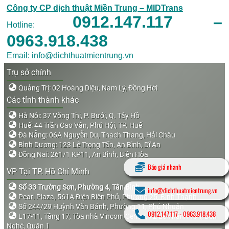
Công ty CP dịch thuật Miền Trung – MIDTrans
0912.147.117 –
Hotline:
0963.918.438
Email: info@dichthuatmientrung.vn
Trụ sở chính
Quảng Trị: 02 Hoàng Diệu, Nam Lý, Đồng Hới
Các tỉnh thành khác
Hà Nội: 37 Võng Thị, P. Bưởi, Q. Tây Hồ
Huế: 44 Trần Cao Vân, Phú Hội, TP. Huế
Đà Nẵng: 06A Nguyễn Du, Thạch Thang, Hải Châu
Bình Dương: 123 Lê Trọng Tấn, An Bình, Dĩ An
Đồng Nai: 261/1 KP11, An Bình, Biên Hòa
Báo giá nhanh
VP Tại TP. Hồ Chí Minh
Số 33 Trường Sơn, Phường 4, Tân Bình
info@dichthuatmientrung.vn
Pearl Plaza, 561A Điện Biên Phủ, Phường 25, Bình Thạnh
Số 244/29 Huỳnh Văn Bánh, Phường 11, Phú Nhuận
0912.147.117
-
0963.918.438
L17-11, Tầng 17, Tòa nhà Vincom Center, 72 Lê Thánh Tôn, Bến
Nghé, Quận 1