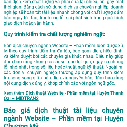
bản dịch kém chất lượng và phải sửa lại nhiều lần, gây mất
thời gian. Bằng cách sử dụng dịch vụ chuyên nghiệp, doanh
nghiệp sẽ hoàn tất tài liệu nhanh chóng với chất lượng đảm
bảo ngay từ đầu, tránh các lỗi sai phát sinh trong quá trình
giao dịch hoặc vận hành.
Quy trình kiểm tra chất lượng nghiêm ngặt:
Bản dịch chuyên ngành Website – Phần mềm luôn được xử
lý theo quy trình kiểm tra đa lớp, bao gồm dịch, hiệu đính,
và kiểm duyệt bởi các chuyên gia khác nhau. Điều này giúp
đảm bảo rằng không có sai sót nào lọt qua, ngay cả những
lỗi nhỏ nhất trong số liệu hoặc thuật ngữ kỹ thuật. Ngoài ra,
các đơn vị chuyên nghiệp thường áp dụng quy trình kiểm
tra song song giữa bản dịch và nguyên bản, đảm bảo rằng
nội dung dịch đúng ý, khớp chính xác với ngôn ngữ gốc.
Xem thêm
Dịch thuật Website - Phần mềm tại Huyện Thanh
Oai – MIDTRANS
Báo giá dịch thuật tài liệu chuyên
ngành Website – Phần mềm tại Huyện
Chương Mỹ