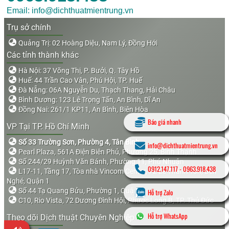
Email: info@dichthuatmientrung.vn
Trụ sở chính
Quảng Trị: 02 Hoàng Diệu, Nam Lý, Đồng Hới
Các tỉnh thành khác
Hà Nội: 37 Võng Thị, P. Bưởi, Q. Tây Hồ
Huế: 44 Trần Cao Vân, Phú Hội, TP. Huế
Đà Nẵng: 06A Nguyễn Du, Thạch Thang, Hải Châu
Bình Dương: 123 Lê Trọng Tấn, An Bình, Dĩ An
Đồng Nai: 261/1 KP11, An Bình, Biên Hòa
Báo giá nhanh
VP Tại TP. Hồ Chí Minh
Số 33 Trường Sơn, Phường 4, Tân Bình
info@dichthuatmientrung.vn
Pearl Plaza, 561A Điện Biên Phủ, Phường 25, Bình Thạnh
Số 244/29 Huỳnh Văn Bánh, Phường 11, Phú Nhuận
0912.147.117
-
0963.918.438
L17-11, Tầng 17, Tòa nhà Vincom Center, 72 Lê Thánh Tôn, Bến
Nghé, Quận 1
Số 44 Tạ Quang Bửu, Phường 1, Quận 8
Hỗ trợ Zalo
C10, Rio Vista, 72 Dương Đình Hội, Phước Long B, TP. Thủ Đức
Hỗ trợ WhatsApp
Theo dõi Dịch thuật Chuyên Nghiệp