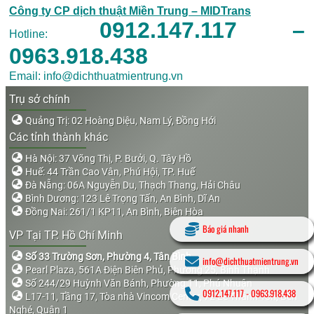
Công ty CP dịch thuật Miền Trung – MIDTrans
0912.147.117 –
Hotline:
0963.918.438
Email: info@dichthuatmientrung.vn
Trụ sở chính
Quảng Trị: 02 Hoàng Diệu, Nam Lý, Đồng Hới
Các tỉnh thành khác
Hà Nội: 37 Võng Thị, P. Bưởi, Q. Tây Hồ
Huế: 44 Trần Cao Vân, Phú Hội, TP. Huế
Đà Nẵng: 06A Nguyễn Du, Thạch Thang, Hải Châu
Bình Dương: 123 Lê Trọng Tấn, An Bình, Dĩ An
Đồng Nai: 261/1 KP11, An Bình, Biên Hòa
Báo giá nhanh
VP Tại TP. Hồ Chí Minh
Số 33 Trường Sơn, Phường 4, Tân Bình
info@dichthuatmientrung.vn
Pearl Plaza, 561A Điện Biên Phủ, Phường 25, Bình Thạnh
Số 244/29 Huỳnh Văn Bánh, Phường 11, Phú Nhuận
0912.147.117
-
0963.918.438
L17-11, Tầng 17, Tòa nhà Vincom Center, 72 Lê Thánh Tôn, Bến
Nghé, Quận 1