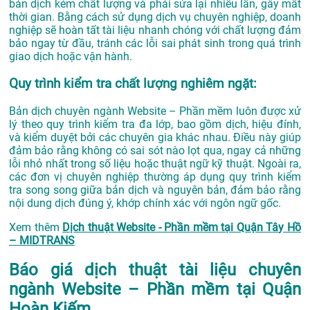
bản dịch kém chất lượng và phải sửa lại nhiều lần, gây mất
thời gian. Bằng cách sử dụng dịch vụ chuyên nghiệp, doanh
nghiệp sẽ hoàn tất tài liệu nhanh chóng với chất lượng đảm
bảo ngay từ đầu, tránh các lỗi sai phát sinh trong quá trình
giao dịch hoặc vận hành.
Quy trình kiểm tra chất lượng nghiêm ngặt:
Bản dịch chuyên ngành Website – Phần mềm luôn được xử
lý theo quy trình kiểm tra đa lớp, bao gồm dịch, hiệu đính,
và kiểm duyệt bởi các chuyên gia khác nhau. Điều này giúp
đảm bảo rằng không có sai sót nào lọt qua, ngay cả những
lỗi nhỏ nhất trong số liệu hoặc thuật ngữ kỹ thuật. Ngoài ra,
các đơn vị chuyên nghiệp thường áp dụng quy trình kiểm
tra song song giữa bản dịch và nguyên bản, đảm bảo rằng
nội dung dịch đúng ý, khớp chính xác với ngôn ngữ gốc.
Xem thêm
Dịch thuật Website - Phần mềm tại Quận Tây Hồ
– MIDTRANS
Báo giá dịch thuật tài liệu chuyên
ngành Website – Phần mềm tại Quận
Hoàn Kiếm