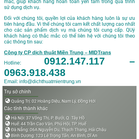
mắc, giúp khách hàng hoàn toàn yên tâm trong quá trình
sử dụng dịch vụ.
Đối với chúng tôi, quyền lợi của khách hàng luôn là sự ưu
tiên hàng đầu. Vi thế chúng tôi cam kết chất lượng cao nhất
cho các sản phẩm dịch vụ mà chúng tôi cung cấp. QUý
khách hàng có thắc mắc có thể liên hệ với chúng tôi theo
các thông tin sau:
Công ty CP dịch thuật Miền Trung – MIDTrans
0912.147.117 –
Hotline:
0963.918.438
Email: info@dichthuatmientrung.vn
Trụ sở chính
Quảng Trị: 02 Hoàng Diệu, Nam Lý, Đồng Hới
Các tỉnh thành khác
Hà Nội: 37 Võng Thị, P. Bưởi, Q. Tây Hồ
Huế: 44 Trần Cao Vân, Phú Hội, TP. Huế
Đà Nẵng: 06A Nguyễn Du, Thạch Thang, Hải Châu
Bình Dương: 123 Lê Trọng Tấn, An Bình, Dĩ An