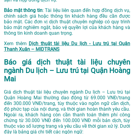
Bảo mật thông tin
: Tài liệu liên quan đến hợp đồng dịch vụ,
chính sách giá hoặc thông tin khách hàng đều cần được
bảo mật. Các đơn vị dịch thuật chuyên nghiệp có quy trình
bảo mật nghiêm ngặt, bảo vệ quyền lợi của khách hàng và
thông tin kinh doanh quan trọng.
Xem thêm
Dịch thuật tài liệu Du lịch - Lưu trú tại Quận
Thanh Xuân – MIDTRANS
Báo giá dịch thuật tài liệu chuyên
ngành Du lịch – Lưu trú tại Quận Hoàng
Mai
Giá dịch thuật tài liệu chuyên ngành Du lịch – Lưu trú tại
Quận Hoàng Mai thường dao động từ 69.000 VNĐ/trang
đến 300.000 VNĐ/trang, tùy thuộc vào ngôn ngữ cần dịch,
độ phức tạp của nội dung, và thời gian hoàn thành yêu cầu.
Ngoài ra, khách hàng còn cần thanh toán thêm phí công
chứng từ 30.000 VNĐ đến 100.000 VNĐ mỗi bản dịch, tùy
thuộc vào số lượng trang và yêu cầu về thời gian xử lý. Dưới
đây là bảng giá chi tiết các ngôn ngữ: