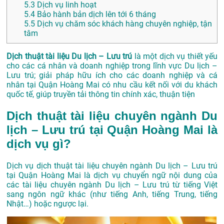
5.3
Dịch vụ linh hoạt
5.4
Bảo hành bản dịch lên tới 6 tháng
5.5
Dịch vụ chăm sóc khách hàng chuyên nghiệp, tận
tâm
Dịch thuật tài liệu Du lịch – Lưu trú
là một dịch vụ thiết yếu
cho các cá nhân và doanh nghiệp trong lĩnh vực Du lịch –
Lưu trú; giải pháp hữu ích cho các doanh nghiệp và cá
nhân tại Quận Hoàng Mai có nhu cầu kết nối với du khách
quốc tế, giúp truyền tải thông tin chính xác, thuận tiện
Dịch thuật tài liệu chuyên ngành Du
lịch – Lưu trú tại Quận Hoàng Mai là
dịch vụ gì?
Dịch vụ dịch thuật tài liệu chuyên ngành Du lịch – Lưu trú
tại Quận Hoàng Mai là dịch vụ chuyển ngữ nội dung của
các tài liệu chuyên ngành Du lịch – Lưu trú từ tiếng Việt
sang ngôn ngữ khác (như tiếng Anh, tiếng Trung, tiếng
Nhật…) hoặc ngược lại.