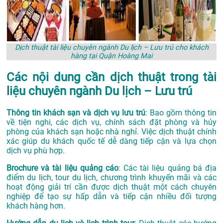
Dịch thuật tài liệu chuyên ngành Du lịch – Lưu trú cho khách
hàng tại Quận Hoàng Mai
Các nội dung cần dịch thuật trong tài
liệu chuyên ngành Du lịch – Lưu trú
Thông tin khách sạn và dịch vụ lưu trú
: Bao gồm thông tin
về tiện nghi, các dịch vụ, chính sách đặt phòng và hủy
phòng của khách sạn hoặc nhà nghỉ. Việc dịch thuật chính
xác giúp du khách quốc tế dễ dàng tiếp cận và lựa chọn
dịch vụ phù hợp.
Brochure và tài liệu quảng cáo
: Các tài liệu quảng bá địa
điểm du lịch, tour du lịch, chương trình khuyến mãi và các
hoạt động giải trí cần được dịch thuật một cách chuyên
nghiệp để tạo sự hấp dẫn và tiếp cận nhiều đối tượng
khách hàng hơn.