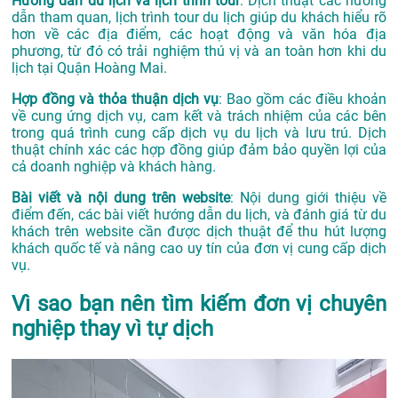
Hướng dẫn du lịch và lịch trình tour
: Dịch thuật các hướng
dẫn tham quan, lịch trình tour du lịch giúp du khách hiểu rõ
hơn về các địa điểm, các hoạt động và văn hóa địa
phương, từ đó có trải nghiệm thú vị và an toàn hơn khi du
lịch tại Quận Hoàng Mai.
Hợp đồng và thỏa thuận dịch vụ
: Bao gồm các điều khoản
về cung ứng dịch vụ, cam kết và trách nhiệm của các bên
trong quá trình cung cấp dịch vụ du lịch và lưu trú. Dịch
thuật chính xác các hợp đồng giúp đảm bảo quyền lợi của
cả doanh nghiệp và khách hàng.
Bài viết và nội dung trên website
: Nội dung giới thiệu về
điểm đến, các bài viết hướng dẫn du lịch, và đánh giá từ du
khách trên website cần được dịch thuật để thu hút lượng
khách quốc tế và nâng cao uy tín của đơn vị cung cấp dịch
vụ.
Vì sao bạn nên tìm kiếm đơn vị chuyên
nghiệp thay vì tự dịch