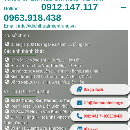
0912.147.117 –
Hotline:
0963.918.438
Email: info@dichthuatmientrung.vn
Trụ sở chính
Quảng Trị: 02 Hoàng Diệu, Nam Lý, Đồng Hới
Các tỉnh thành khác
Hà Nội: 37 Võng Thị, P. Bưởi, Q. Tây Hồ
Huế: 44 Trần Cao Vân, Phú Hội, TP. Huế
Đà Nẵng: 06A Nguyễn Du, Thạch Thang, Hải Châu
Bình Dương: 123 Lê Trọng Tấn, An Bình, Dĩ An
Đồng Nai: 261/1 KP11, An Bình, Biên Hòa
Báo giá nhanh
VP Tại TP. Hồ Chí Minh
Số 33 Trường Sơn, Phường 4, Tân Bình
info@dichthuatmientrung.vn
Pearl Plaza, 561A Điện Biên Phủ, Phường 25, Bình Thạnh
Số 244/29 Huỳnh Văn Bánh, Phường 11, Phú Nhuận
0912.147.117
-
0963.918.438
L17-11, Tầng 17, Tòa nhà Vincom Center, 72 Lê Thánh Tôn, Bến
Nghé, Quận 1
Số 44 Tạ Quang Bửu, Phường 1, Quận 8
Hỗ trợ Zalo