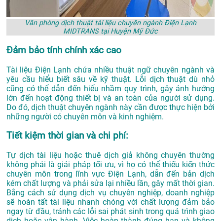
Văn phòng dịch thuật tài liệu chuyên ngành Điện Lạnh
MIDTRANS tại Huyện Mỹ Đức
Đảm bảo tính chính xác cao
Tài liệu Điện Lạnh chứa nhiều thuật ngữ chuyên ngành và
yêu cầu hiểu biết sâu về kỹ thuật. Lỗi dịch thuật dù nhỏ
cũng có thể dẫn đến hiểu nhầm quy trình, gây ảnh hưởng
lớn đến hoạt động thiết bị và an toàn của người sử dụng.
Do đó, dịch thuật chuyên ngành này cần được thực hiện bởi
những người có chuyên môn và kinh nghiệm.
Tiết kiệm thời gian và chi phí:
Tự dịch tài liệu hoặc thuê dịch giả không chuyên thường
không phải là giải pháp tối ưu, vì họ có thể thiếu kiến thức
chuyên môn trong lĩnh vực Điện Lạnh, dẫn đến bản dịch
kém chất lượng và phải sửa lại nhiều lần, gây mất thời gian.
Bằng cách sử dụng dịch vụ chuyên nghiệp, doanh nghiệp
sẽ hoàn tất tài liệu nhanh chóng với chất lượng đảm bảo
ngay từ đầu, tránh các lỗi sai phát sinh trong quá trình giao
dịch hoặc vận hành. Việc hoàn thành đúng hạn và không