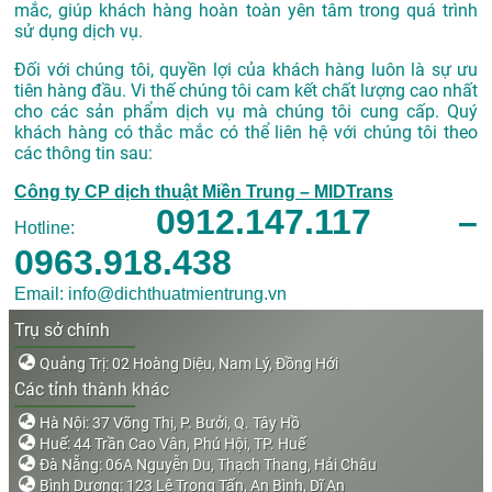
mắc, giúp khách hàng hoàn toàn yên tâm trong quá trình
sử dụng dịch vụ.
Đối với chúng tôi, quyền lợi của khách hàng luôn là sự ưu
tiên hàng đầu. Vi thế chúng tôi cam kết chất lượng cao nhất
cho các sản phẩm dịch vụ mà chúng tôi cung cấp. Quý
khách hàng có thắc mắc có thể liên hệ với chúng tôi theo
các thông tin sau:
Công ty CP dịch thuật Miền Trung – MIDTrans
0912.147.117 –
Hotline:
0963.918.438
Email: info@dichthuatmientrung.vn
Trụ sở chính
Quảng Trị: 02 Hoàng Diệu, Nam Lý, Đồng Hới
Các tỉnh thành khác
Hà Nội: 37 Võng Thị, P. Bưởi, Q. Tây Hồ
Huế: 44 Trần Cao Vân, Phú Hội, TP. Huế
Đà Nẵng: 06A Nguyễn Du, Thạch Thang, Hải Châu
Bình Dương: 123 Lê Trọng Tấn, An Bình, Dĩ An