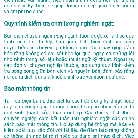
gặp sự cố kỹ thuật sẽ giúp doanh nghiệp giảm thiểu rủi ro
và chi phí bổ sung.
Quy trình kiểm tra chất lượng nghiêm ngặt:
Bản dịch chuyên ngành Điện Lạnh luôn được xử lý theo quy
trình kiểm tra đa lớp, bao gồm dịch, hiệu đính, và kiểm
duyệt bởi các chuyên gia khác nhau. Điều này giúp đảm
bảo rằng không có sai sót nào lọt qua, ngay cả những lỗi
nhỏ nhất trong số liệu hoặc thuật ngữ kỹ thuật. Ngoài ra,
các đơn vị chuyên nghiệp thường áp dụng quy trình kiểm
tra song song giữa bản dịch và nguyên bản, đảm bảo rằng
nội dung dịch đúng ý, khớp chính xác với ngôn ngữ gốc.
Bảo mật thông tin:
Tài liệu Điện Lạnh, đặc biệt là các hợp đồng kỹ thuật hoặc
quy trình công nghệ, thường chứa thông tin nhạy cảm và bí
mật kinh doanh của doanh nghiệp. Các đơn vị dịch thuật
chuyên nghiệp cam kết tuân thủ nghiêm ngặt các chính
sách bảo mật thông tin. Họ áp dụng hệ thống mã hóa và
kiểm soát truy cập đối với tài liệu để đảm bảo rằng không
có thông tin nào bị rò rỉ hoặc sử dụng sai mục đích. Việc