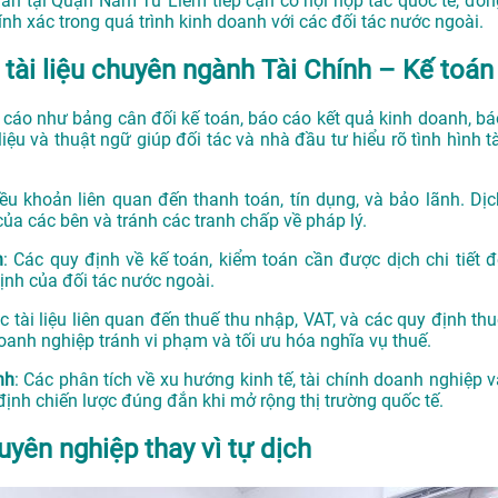
hân tại Quận Nam Từ Liêm tiếp cận cơ hội hợp tác quốc tế, đồn
ính xác trong quá trình kinh doanh với các đối tác nước ngoài.
 tài liệu chuyên ngành Tài Chính – Kế toán
 cáo như bảng cân đối kế toán, báo cáo kết quả kinh doanh, bá
liệu và thuật ngữ giúp đối tác và nhà đầu tư hiểu rõ tình hình t
ều khoản liên quan đến thanh toán, tín dụng, và bảo lãnh. Dịc
ủa các bên và tránh các tranh chấp về pháp lý.
n
: Các quy định về kế toán, kiểm toán cần được dịch chi tiết đ
nh của đối tác nước ngoài.
 tài liệu liên quan đến thuế thu nhập, VAT, và các quy định thu
oanh nghiệp tránh vi phạm và tối ưu hóa nghĩa vụ thuế.
nh
: Các phân tích về xu hướng kinh tế, tài chính doanh nghiệp v
định chiến lược đúng đắn khi mở rộng thị trường quốc tế.
uyên nghiệp thay vì tự dịch