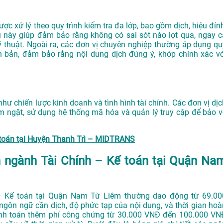
c xử lý theo quy trình kiểm tra đa lớp, bao gồm dịch, hiệu đính
u này giúp đảm bảo rằng không có sai sót nào lọt qua, ngay c
ỹ thuật. Ngoài ra, các đơn vị chuyên nghiệp thường áp dụng qu
n bản, đảm bảo rằng nội dung dịch đúng ý, khớp chính xác vớ
như chiến lược kinh doanh và tình hình tài chính. Các đơn vị dịc
êm ngặt, sử dụng hệ thống mã hóa và quản lý truy cập để bảo v
ế toán tại Huyện Thanh Trì – MIDTRANS
ên ngành Tài Chính – Kế toán tại Quận Na
h – Kế toán tại Quận Nam Từ Liêm thường dao động từ 69.00
gôn ngữ cần dịch, độ phức tạp của nội dung, và thời gian hoà
anh toán thêm phí công chứng từ 30.000 VNĐ đến 100.000 VN