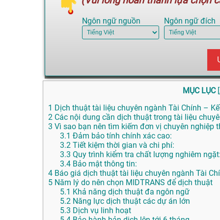
(Vui lòng hoàn thành lựa chọn cá
Ngôn ngữ nguồn
Ngôn ngữ đích
MỤC LỤC
[
1
Dịch thuật tài liệu chuyên ngành Tài Chính – Kế
2
Các nội dung cần dịch thuật trong tài liệu chuy
3
Vì sao bạn nên tìm kiếm đơn vị chuyên nghiệp th
3.1
Đảm bảo tính chính xác cao:
3.2
Tiết kiệm thời gian và chi phí:
3.3
Quy trình kiểm tra chất lượng nghiêm ngặt
3.4
Bảo mật thông tin:
4
Báo giá dịch thuật tài liệu chuyên ngành Tài C
5
Năm lý do nên chọn MIDTRANS để dịch thuật
5.1
Khả năng dịch thuật đa ngôn ngữ
5.2
Năng lực dịch thuật các dự án lớn
5.3
Dịch vụ linh hoạt
5.4
Bảo hành bản dịch lên tới 6 tháng