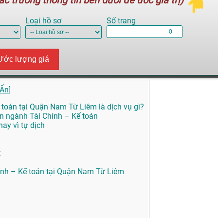
c trường thông tin bên dưới để ước giá trị)
Loại hồ sơ
Số trang
Ước lượng giá
Ẩn
]
 toán tại Quận Nam Từ Liêm là dịch vụ gì?
ên ngành Tài Chính – Kế toán
ay vì tự dịch
:
hính – Kế toán tại Quận Nam Từ Liêm