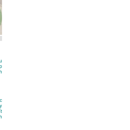
u
p
h
c
y
t
h