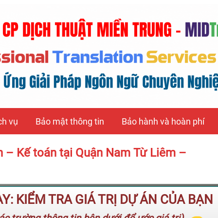
ch vụ
Bảo mật thông tin
Bảo hành và hoàn phí
h – Kế toán tại Quận Nam Từ Liêm –
: KIỂM TRA GIÁ TRỊ DỰ ÁN CỦA BẠN