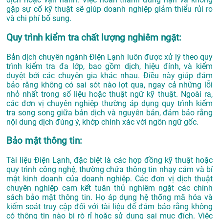
gặp sự cố kỹ thuật sẽ giúp doanh nghiệp giảm thiểu rủi ro
và chi phí bổ sung.
Quy trình kiểm tra chất lượng nghiêm ngặt:
Bản dịch chuyên ngành Điện Lạnh luôn được xử lý theo quy
trình kiểm tra đa lớp, bao gồm dịch, hiệu đính, và kiểm
duyệt bởi các chuyên gia khác nhau. Điều này giúp đảm
bảo rằng không có sai sót nào lọt qua, ngay cả những lỗi
nhỏ nhất trong số liệu hoặc thuật ngữ kỹ thuật. Ngoài ra,
các đơn vị chuyên nghiệp thường áp dụng quy trình kiểm
tra song song giữa bản dịch và nguyên bản, đảm bảo rằng
nội dung dịch đúng ý, khớp chính xác với ngôn ngữ gốc.
Bảo mật thông tin:
Tài liệu Điện Lạnh, đặc biệt là các hợp đồng kỹ thuật hoặc
quy trình công nghệ, thường chứa thông tin nhạy cảm và bí
mật kinh doanh của doanh nghiệp. Các đơn vị dịch thuật
chuyên nghiệp cam kết tuân thủ nghiêm ngặt các chính
sách bảo mật thông tin. Họ áp dụng hệ thống mã hóa và
kiểm soát truy cập đối với tài liệu để đảm bảo rằng không
có thông tin nào bị rò rỉ hoặc sử dụng sai mục đích. Việc