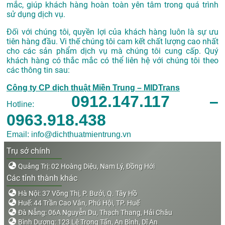
mắc, giúp khách hàng hoàn toàn yên tâm trong quá trình
sử dụng dịch vụ.
Đối với chúng tôi, quyền lợi của khách hàng luôn là sự ưu
tiên hàng đầu. Vi thế chúng tôi cam kết chất lượng cao nhất
cho các sản phẩm dịch vụ mà chúng tôi cung cấp. Quý
khách hàng có thắc mắc có thể liên hệ với chúng tôi theo
các thông tin sau:
Công ty CP dịch thuật Miền Trung – MIDTrans
0912.147.117 –
Hotline:
0963.918.438
Email: info@dichthuatmientrung.vn
Trụ sở chính
Quảng Trị: 02 Hoàng Diệu, Nam Lý, Đồng Hới
Các tỉnh thành khác
Hà Nội: 37 Võng Thị, P. Bưởi, Q. Tây Hồ
Huế: 44 Trần Cao Vân, Phú Hội, TP. Huế
Đà Nẵng: 06A Nguyễn Du, Thạch Thang, Hải Châu
Bình Dương: 123 Lê Trọng Tấn, An Bình, Dĩ An