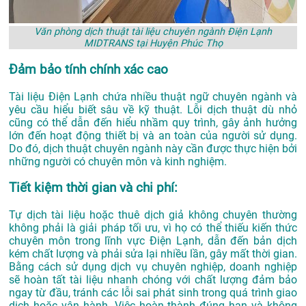
Văn phòng dịch thuật tài liệu chuyên ngành Điện Lạnh
MIDTRANS tại Huyện Phúc Thọ
Đảm bảo tính chính xác cao
Tài liệu Điện Lạnh chứa nhiều thuật ngữ chuyên ngành và
yêu cầu hiểu biết sâu về kỹ thuật. Lỗi dịch thuật dù nhỏ
cũng có thể dẫn đến hiểu nhầm quy trình, gây ảnh hưởng
lớn đến hoạt động thiết bị và an toàn của người sử dụng.
Do đó, dịch thuật chuyên ngành này cần được thực hiện bởi
những người có chuyên môn và kinh nghiệm.
Tiết kiệm thời gian và chi phí:
Tự dịch tài liệu hoặc thuê dịch giả không chuyên thường
không phải là giải pháp tối ưu, vì họ có thể thiếu kiến thức
chuyên môn trong lĩnh vực Điện Lạnh, dẫn đến bản dịch
kém chất lượng và phải sửa lại nhiều lần, gây mất thời gian.
Bằng cách sử dụng dịch vụ chuyên nghiệp, doanh nghiệp
sẽ hoàn tất tài liệu nhanh chóng với chất lượng đảm bảo
ngay từ đầu, tránh các lỗi sai phát sinh trong quá trình giao
dịch hoặc vận hành. Việc hoàn thành đúng hạn và không