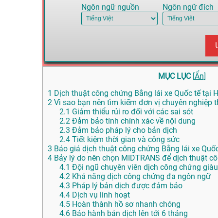
Ngôn ngữ nguồn
Ngôn ngữ đích
MỤC LỤC
[
Ẩn
]
1
Dịch thuật công chứng Bằng lái xe Quốc tế tại H
2
Vì sao bạn nên tìm kiếm đơn vị chuyên nghiệp th
2.1
Giảm thiểu rủi ro đối với các sai sót
2.2
Đảm bảo tính chính xác về nội dung
2.3
Đảm bảo pháp lý cho bản dịch
2.4
Tiết kiệm thời gian và công sức
3
Báo giá dịch thuật công chứng Bằng lái xe Quốc
4
Bảy lý do nên chọn MIDTRANS để dịch thuật c
4.1
Đội ngũ chuyên viên dịch công chứng giàu
4.2
Khả năng dịch công chứng đa ngôn ngữ
4.3
Pháp lý bản dịch được đảm bảo
4.4
Dịch vụ linh hoạt
4.5
Hoàn thành hồ sơ nhanh chóng
4.6
Bảo hành bản dịch lên tới 6 tháng