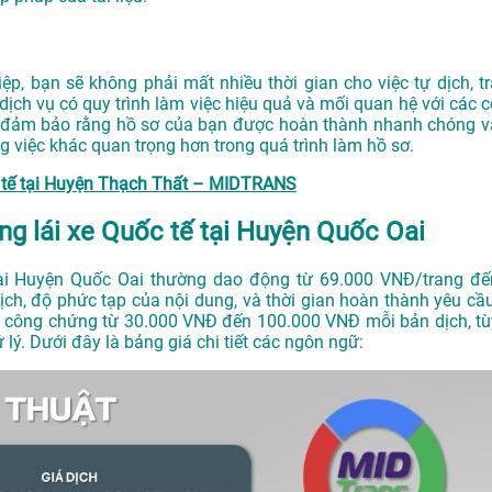
p, bạn sẽ không phải mất nhiều thời gian cho việc tự dịch, tr
dịch vụ có quy trình làm việc hiệu quả và mối quan hệ với các c
và đảm bảo rằng hồ sơ của bạn được hoàn thành nhanh chóng v
g việc khác quan trọng hơn trong quá trình làm hồ sơ.
c tế tại Huyện Thạch Thất – MIDTRANS
ng lái xe Quốc tế tại Huyện Quốc Oai
tại Huyện Quốc Oai thường dao động từ 69.000 VNĐ/trang đế
ch, độ phức tạp của nội dung, và thời gian hoàn thành yêu cầu
í công chứng từ 30.000 VNĐ đến 100.000 VNĐ mỗi bản dịch, tù
 lý. Dưới đây là bảng giá chi tiết các ngôn ngữ: