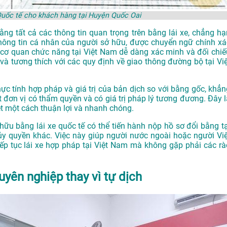
Quốc tế cho khách hàng tại Huyện Quốc Oai
g tất cả các thông tin quan trọng trên bằng lái xe, chẳng hạ
 thông tin cá nhân của người sở hữu, được chuyển ngữ chính xá
c cơ quan chức năng tại Việt Nam dễ dàng xác minh và đối chiế
 và tương thích với các quy định về giao thông đường bộ tại Việ
ực tính hợp pháp và giá trị của bản dịch so với bằng gốc, khẳn
 đơn vị có thẩm quyền và có giá trị pháp lý tương đương. Đây l
ệt một cách thuận lợi và nhanh chóng.
hữu bằng lái xe quốc tế có thể tiến hành nộp hồ sơ đổi bằng tạ
ủy quyền khác. Việc này giúp người nước ngoài hoặc người Việ
iếp tục lái xe hợp pháp tại Việt Nam mà không gặp phải các rà
uyên nghiệp thay vì tự dịch