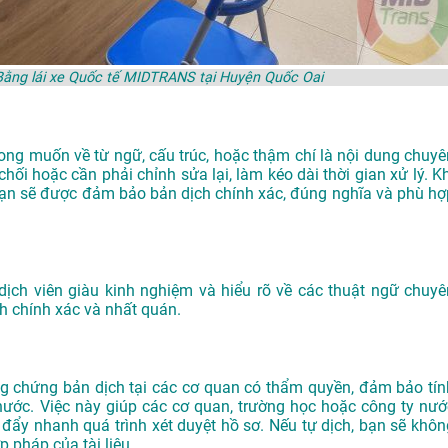
Bằng lái xe Quốc tế MIDTRANS tại Huyện Quốc Oai
ong muốn về từ ngữ, cấu trúc, hoặc thậm chí là nội dung chuyê
hối hoặc cần phải chỉnh sửa lại, làm kéo dài thời gian xử lý. Kh
bạn sẽ được đảm bảo bản dịch chính xác, đúng nghĩa và phù hợ
dịch viên giàu kinh nghiệm và hiểu rõ về các thuật ngữ chuyê
h chính xác và nhất quán.
g chứng bản dịch tại các cơ quan có thẩm quyền, đảm bảo tín
 nước. Việc này giúp các cơ quan, trường học hoặc công ty nướ
ó đẩy nhanh quá trình xét duyệt hồ sơ. Nếu tự dịch, bạn sẽ khôn
 pháp của tài liệu.