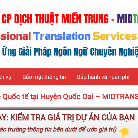
ch vụ
Bảo mật thông tin
Bảo hành và hoàn phí
xe Quốc tế tại Huyện Quốc Oai – MIDTRAN
: KIỂM TRA GIÁ TRỊ DỰ ÁN CỦA BẠN
c trường thông tin bên dưới để ước giá trị)