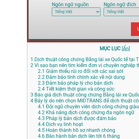
Ngôn ngữ nguồn
Ngôn ngữ đích
MỤC LỤC
[
Ẩn
]
1
Dịch thuật công chứng Bằng lái xe Quốc tế tại T
2
Vì sao bạn nên tìm kiếm đơn vị chuyên nghiệp th
2.1
Giảm thiểu rủi ro đối với các sai sót
2.2
Đảm bảo tính chính xác về nội dung
2.3
Đảm bảo pháp lý cho bản dịch
2.4
Tiết kiệm thời gian và công sức
3
Báo giá dịch thuật công chứng Bằng lái xe Quốc 
4
Bảy lý do nên chọn MIDTRANS để dịch thuật c
4.1
Đội ngũ chuyên viên dịch công chứng giàu
4.2
Khả năng dịch công chứng đa ngôn ngữ
4.3
Pháp lý bản dịch được đảm bảo
4.4
Dịch vụ linh hoạt
4.5
Hoàn thành hồ sơ nhanh chóng
4.6
Bảo hành bản dịch lên tới 6 tháng