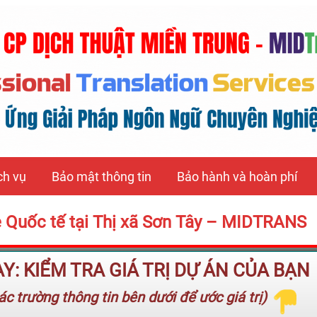
ch vụ
Bảo mật thông tin
Bảo hành và hoàn phí
e Quốc tế tại Thị xã Sơn Tây – MIDTRANS
: KIỂM TRA GIÁ TRỊ DỰ ÁN CỦA BẠN
c trường thông tin bên dưới để ước giá trị)