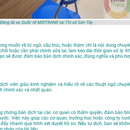
Bằng lái xe Quốc tế MIDTRANS tại Thị xã Sơn Tây
ong muốn về từ ngữ, cấu trúc, hoặc thậm chí là nội dung chuyê
hối hoặc cần phải chỉnh sửa lại, làm kéo dài thời gian xử lý. Kh
bạn sẽ được đảm bảo bản dịch chính xác, đúng nghĩa và phù hợ
dịch viên giàu kinh nghiệm và hiểu rõ về các thuật ngữ chuyê
h chính xác và nhất quán.
g chứng bản dịch tại các cơ quan có thẩm quyền, đảm bảo tín
 nước. Việc này giúp các cơ quan, trường học hoặc công ty nướ
ó đẩy nhanh quá trình xét duyệt hồ sơ. Nếu tự dịch, bạn sẽ khôn
 pháp của tài liệu.