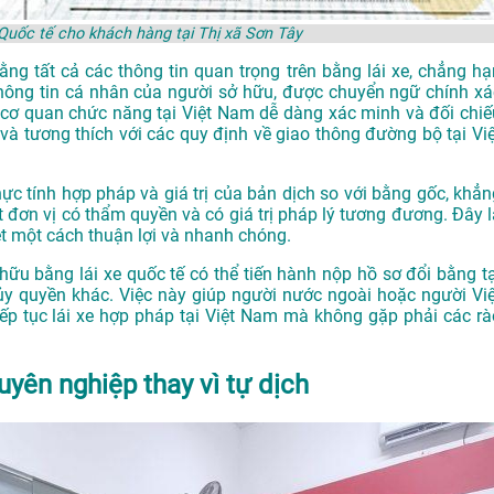
 Quốc tế cho khách hàng tại Thị xã Sơn Tây
g tất cả các thông tin quan trọng trên bằng lái xe, chẳng hạ
 thông tin cá nhân của người sở hữu, được chuyển ngữ chính xá
c cơ quan chức năng tại Việt Nam dễ dàng xác minh và đối chiế
 và tương thích với các quy định về giao thông đường bộ tại Việ
ực tính hợp pháp và giá trị của bản dịch so với bằng gốc, khẳn
 đơn vị có thẩm quyền và có giá trị pháp lý tương đương. Đây l
ệt một cách thuận lợi và nhanh chóng.
hữu bằng lái xe quốc tế có thể tiến hành nộp hồ sơ đổi bằng tạ
ủy quyền khác. Việc này giúp người nước ngoài hoặc người Việ
iếp tục lái xe hợp pháp tại Việt Nam mà không gặp phải các rà
uyên nghiệp thay vì tự dịch