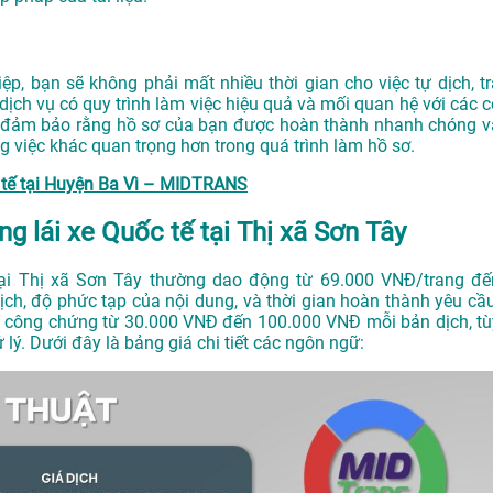
p, bạn sẽ không phải mất nhiều thời gian cho việc tự dịch, tr
dịch vụ có quy trình làm việc hiệu quả và mối quan hệ với các c
và đảm bảo rằng hồ sơ của bạn được hoàn thành nhanh chóng v
g việc khác quan trọng hơn trong quá trình làm hồ sơ.
 tế tại Huyện Ba Vì – MIDTRANS
g lái xe Quốc tế tại Thị xã Sơn Tây
tại Thị xã Sơn Tây thường dao động từ 69.000 VNĐ/trang đế
ch, độ phức tạp của nội dung, và thời gian hoàn thành yêu cầu
í công chứng từ 30.000 VNĐ đến 100.000 VNĐ mỗi bản dịch, tù
 lý. Dưới đây là bảng giá chi tiết các ngôn ngữ: