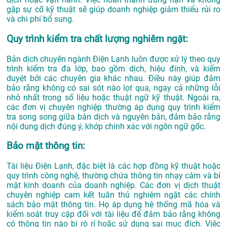
gặp sự cố kỹ thuật sẽ giúp doanh nghiệp giảm thiểu rủi ro
và chi phí bổ sung.
Quy trình kiểm tra chất lượng nghiêm ngặt:
Bản dịch chuyên ngành Điện Lạnh luôn được xử lý theo quy
trình kiểm tra đa lớp, bao gồm dịch, hiệu đính, và kiểm
duyệt bởi các chuyên gia khác nhau. Điều này giúp đảm
bảo rằng không có sai sót nào lọt qua, ngay cả những lỗi
nhỏ nhất trong số liệu hoặc thuật ngữ kỹ thuật. Ngoài ra,
các đơn vị chuyên nghiệp thường áp dụng quy trình kiểm
tra song song giữa bản dịch và nguyên bản, đảm bảo rằng
nội dung dịch đúng ý, khớp chính xác với ngôn ngữ gốc.
Bảo mật thông tin:
Tài liệu Điện Lạnh, đặc biệt là các hợp đồng kỹ thuật hoặc
quy trình công nghệ, thường chứa thông tin nhạy cảm và bí
mật kinh doanh của doanh nghiệp. Các đơn vị dịch thuật
chuyên nghiệp cam kết tuân thủ nghiêm ngặt các chính
sách bảo mật thông tin. Họ áp dụng hệ thống mã hóa và
kiểm soát truy cập đối với tài liệu để đảm bảo rằng không
có thông tin nào bị rò rỉ hoặc sử dụng sai mục đích. Việc