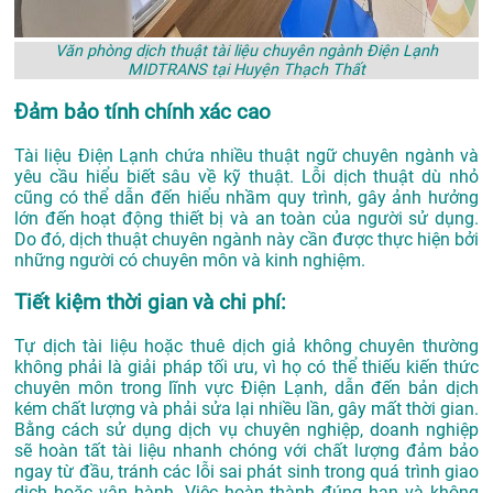
Văn phòng dịch thuật tài liệu chuyên ngành Điện Lạnh
MIDTRANS tại Huyện Thạch Thất
Đảm bảo tính chính xác cao
Tài liệu Điện Lạnh chứa nhiều thuật ngữ chuyên ngành và
yêu cầu hiểu biết sâu về kỹ thuật. Lỗi dịch thuật dù nhỏ
cũng có thể dẫn đến hiểu nhầm quy trình, gây ảnh hưởng
lớn đến hoạt động thiết bị và an toàn của người sử dụng.
Do đó, dịch thuật chuyên ngành này cần được thực hiện bởi
những người có chuyên môn và kinh nghiệm.
Tiết kiệm thời gian và chi phí:
Tự dịch tài liệu hoặc thuê dịch giả không chuyên thường
không phải là giải pháp tối ưu, vì họ có thể thiếu kiến thức
chuyên môn trong lĩnh vực Điện Lạnh, dẫn đến bản dịch
kém chất lượng và phải sửa lại nhiều lần, gây mất thời gian.
Bằng cách sử dụng dịch vụ chuyên nghiệp, doanh nghiệp
sẽ hoàn tất tài liệu nhanh chóng với chất lượng đảm bảo
ngay từ đầu, tránh các lỗi sai phát sinh trong quá trình giao
dịch hoặc vận hành. Việc hoàn thành đúng hạn và không