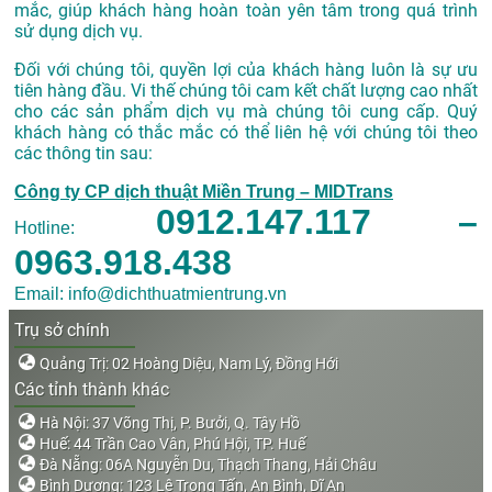
mắc, giúp khách hàng hoàn toàn yên tâm trong quá trình
sử dụng dịch vụ.
Đối với chúng tôi, quyền lợi của khách hàng luôn là sự ưu
tiên hàng đầu. Vi thế chúng tôi cam kết chất lượng cao nhất
cho các sản phẩm dịch vụ mà chúng tôi cung cấp. Quý
khách hàng có thắc mắc có thể liên hệ với chúng tôi theo
các thông tin sau:
Công ty CP dịch thuật Miền Trung – MIDTrans
0912.147.117 –
Hotline:
0963.918.438
Email: info@dichthuatmientrung.vn
Trụ sở chính
Quảng Trị: 02 Hoàng Diệu, Nam Lý, Đồng Hới
Các tỉnh thành khác
Hà Nội: 37 Võng Thị, P. Bưởi, Q. Tây Hồ
Huế: 44 Trần Cao Vân, Phú Hội, TP. Huế
Đà Nẵng: 06A Nguyễn Du, Thạch Thang, Hải Châu
Bình Dương: 123 Lê Trọng Tấn, An Bình, Dĩ An