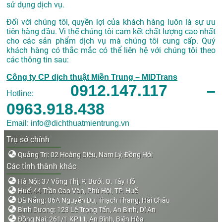
sử dụng dịch vụ.
Đối với chúng tôi, quyền lợi của khách hàng luôn là sự ưu
tiên hàng đầu. Vi thế chúng tôi cam kết chất lượng cao nhất
cho các sản phẩm dịch vụ mà chúng tôi cung cấp. Quý
khách hàng có thắc mắc có thể liên hệ với chúng tôi theo
các thông tin sau:
Công ty CP dịch thuật Miền Trung – MIDTrans
0912.147.117 –
Hotline:
0963.918.438
Email: info@dichthuatmientrung.vn
Trụ sở chính
Quảng Trị: 02 Hoàng Diệu, Nam Lý, Đồng Hới
Các tỉnh thành khác
Hà Nội: 37 Võng Thị, P. Bưởi, Q. Tây Hồ
Huế: 44 Trần Cao Vân, Phú Hội, TP. Huế
Đà Nẵng: 06A Nguyễn Du, Thạch Thang, Hải Châu
Bình Dương: 123 Lê Trọng Tấn, An Bình, Dĩ An
Đồng Nai: 261/1 KP11, An Bình, Biên Hòa