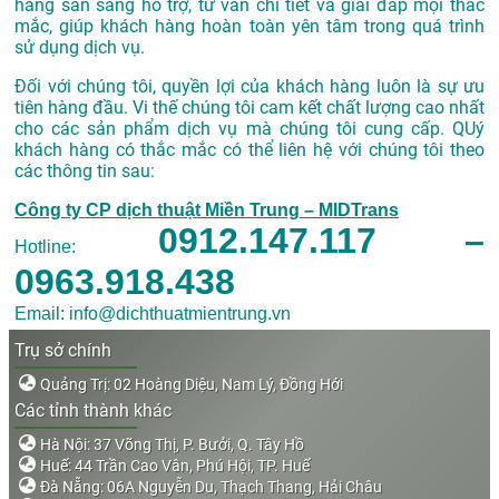
hàng sẵn sàng hỗ trợ, tư vấn chi tiết và giải đáp mọi thắc
mắc, giúp khách hàng hoàn toàn yên tâm trong quá trình
sử dụng dịch vụ.
Đối với chúng tôi, quyền lợi của khách hàng luôn là sự ưu
tiên hàng đầu. Vi thế chúng tôi cam kết chất lượng cao nhất
cho các sản phẩm dịch vụ mà chúng tôi cung cấp. QUý
khách hàng có thắc mắc có thể liên hệ với chúng tôi theo
các thông tin sau:
Công ty CP dịch thuật Miền Trung – MIDTrans
0912.147.117 –
Hotline:
0963.918.438
Email: info@dichthuatmientrung.vn
Trụ sở chính
Quảng Trị: 02 Hoàng Diệu, Nam Lý, Đồng Hới
Các tỉnh thành khác
Hà Nội: 37 Võng Thị, P. Bưởi, Q. Tây Hồ
Huế: 44 Trần Cao Vân, Phú Hội, TP. Huế
Đà Nẵng: 06A Nguyễn Du, Thạch Thang, Hải Châu