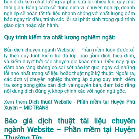
bản dịch kém chất lượng và phải sửa lại nhiều lần, gây mất
thời gian. Bằng cách sử dụng dịch vụ chuyên nghiệp, doanh
nghiệp sẽ hoàn tất tài liệu nhanh chóng với chất lượng đảm
bảo ngay từ đầu, tránh các lỗi sai phát sinh trong quá trình
giao dịch hoặc vận hành.
Quy trình kiểm tra chất lượng nghiêm ngặt:
Bản dịch chuyên ngành Website – Phần mềm luôn được xử
lý theo quy trình kiểm tra đa lớp, bao gồm dịch, hiệu đính,
và kiểm duyệt bởi các chuyên gia khác nhau. Điều này giúp
đảm bảo rằng không có sai sót nào lọt qua, ngay cả những
lỗi nhỏ nhất trong số liệu hoặc thuật ngữ kỹ thuật. Ngoài ra,
các đơn vị chuyên nghiệp thường áp dụng quy trình kiểm
tra song song giữa bản dịch và nguyên bản, đảm bảo rằng
nội dung dịch đúng ý, khớp chính xác với ngôn ngữ gốc.
Xem thêm
Dịch thuật Website - Phần mềm tại Huyện Phú
Xuyên – MIDTRANS
Báo giá dịch thuật tài liệu chuyên
ngành Website – Phần mềm tại Huyện
Thường Tín