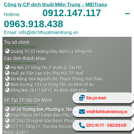
Công ty CP dịch thuật Miền Trung – MIDTrans
0912.147.117 –
Hotline:
0963.918.438
Email: info@dichthuatmientrung.vn
Trụ sở chính
Quảng Trị: 02 Hoàng Diệu, Nam Lý, Đồng Hới
Các tỉnh thành khác
Hà Nội: 37 Võng Thị, P. Bưởi, Q. Tây Hồ
Huế: 44 Trần Cao Vân, Phú Hội, TP. Huế
Đà Nẵng: 06A Nguyễn Du, Thạch Thang, Hải Châu
Bình Dương: 123 Lê Trọng Tấn, An Bình, Dĩ An
Đồng Nai: 261/1 KP11, An Bình, Biên Hòa
Báo giá nhanh
VP Tại TP. Hồ Chí Minh
Số 33 Trường Sơn, Phường 4, Tân Bình
info@dichthuatmientrung.vn
Pearl Plaza, 561A Điện Biên Phủ, Phường 25, Bình Thạnh
Số 244/29 Huỳnh Văn Bánh, Phường 11, Phú Nhuận
0912.147.117
-
0963.918.438
L17-11, Tầng 17, Tòa nhà Vincom Center, 72 Lê Thánh Tôn, Bến
Nghé, Quận 1