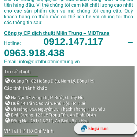
tiên hàng đầu. Vi thế chúng tôi cam kết chất lượng cao nhất
cho các sản phẩm dịch vụ mà chúng tôi cung cấp. Quý
khách hàng có thắc mắc có thể liên hệ với chúng tôi theo
các thông tin sau:
Công ty CP dịch thuật Miền Trung – MIDTrans
0912.147.117 –
Hotline:
0963.918.438
Email: info@dichthuatmientrung.vn
Trụ sở chính
Quảng Trị: 02 Hoàng Diệu, Nam Lý, Đồng Hới
Các tỉnh thành khác
Hà Nội: 37 Võng Thị, P. Bưởi, Q. Tây Hồ
Huế: 44 Trần Cao Vân, Phú Hội, TP. Huế
Đà Nẵng: 06A Nguyễn Du, Thạch Thang, Hải Châu
Bình Dương: 123 Lê Trọng Tấn, An Bình, Dĩ An
Đồng Nai: 261/1 KP11, An Bình, Biên Hòa
Báo giá nhanh
VP Tại TP. Hồ Chí Minh