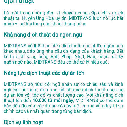
dịch thuật
Là một trong những đơn vị chuyên cung cấp dịch vụ
dịch
thuật tại Huyện Ứng Hòa
uy tín, MIDTRANS luôn nỗ lực hết
mình vì sự hài lòng của khách hàng bằng
Khả năng dịch thuật đa ngôn ngữ
MIDTRANS có thể thực hiện dịch thuật cho nhiều ngôn ngữ
khác nhau, đáp ứng nhu cầu đa dạng của khách hàng. Bất
kể là dịch sang tiếng Anh, Pháp, Nhật, Hàn, hoặc bất kỳ
ngôn ngữ nào, MIDTRANS đều có thể xử lý hiệu quả.
Năng lực dịch thuật các dự án lớn
MIDTRANS sở hữu đội ngũ nhân sự có chiều sâu và kinh
nghiệm lâu năm, đáp ứng tốt nhu cầu dịch thuật cho các
dự án lớn với tốc độ và chất lượng cao. Với khả năng dịch
thuật lên đến
10.000 từ mỗi ngày
, MIDTRANS có thể đảm
bảo tiến độ của các dự án có quy mô lớn mà vẫn duy trì sự
chính xác và nhất quán trong từng bản dịch.
Dịch vụ linh hoạt