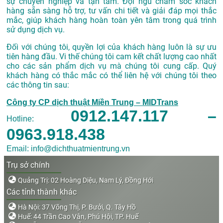
sự chuyên nghiệp và tận tâm. Đội ngũ chăm sóc khách
hàng sẵn sàng hỗ trợ, tư vấn chi tiết và giải đáp mọi thắc
mắc, giúp khách hàng hoàn toàn yên tâm trong quá trình
sử dụng dịch vụ.
Đối với chúng tôi, quyền lợi của khách hàng luôn là sự ưu
tiên hàng đầu. Vi thế chúng tôi cam kết chất lượng cao nhất
cho các sản phẩm dịch vụ mà chúng tôi cung cấp. Quý
khách hàng có thắc mắc có thể liên hệ với chúng tôi theo
các thông tin sau:
Công ty CP dịch thuật Miền Trung – MIDTrans
0912.147.117 –
Hotline:
0963.918.438
Email: info@dichthuatmientrung.vn
Trụ sở chính
Quảng Trị: 02 Hoàng Diệu, Nam Lý, Đồng Hới
Các tỉnh thành khác
Hà Nội: 37 Võng Thị, P. Bưởi, Q. Tây Hồ
Huế: 44 Trần Cao Vân, Phú Hội, TP. Huế