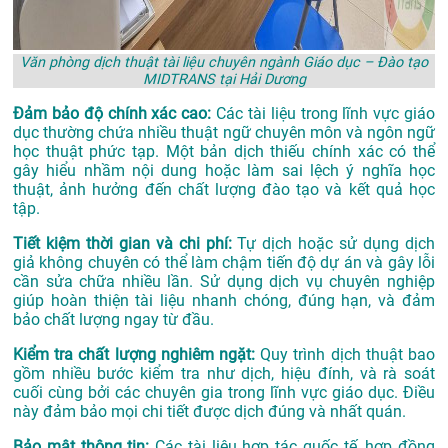
Văn phòng dịch thuật tài liệu chuyên ngành Giáo dục – Đào tạo
MIDTRANS tại Hải Dương
Đảm bảo độ chính xác cao:
Các tài liệu trong lĩnh vực giáo
dục thường chứa nhiều thuật ngữ chuyên môn và ngôn ngữ
học thuật phức tạp. Một bản dịch thiếu chính xác có thể
gây hiểu nhầm nội dung hoặc làm sai lệch ý nghĩa học
thuật, ảnh hưởng đến chất lượng đào tạo và kết quả học
tập.
Tiết kiệm thời gian và chi phí:
Tự dịch hoặc sử dụng dịch
giả không chuyên có thể làm chậm tiến độ dự án và gây lỗi
cần sửa chữa nhiều lần. Sử dụng dịch vụ chuyên nghiệp
giúp hoàn thiện tài liệu nhanh chóng, đúng hạn, và đảm
bảo chất lượng ngay từ đầu.
Kiểm tra chất lượng nghiêm ngặt:
Quy trình dịch thuật bao
gồm nhiều bước kiểm tra như dịch, hiệu đính, và rà soát
cuối cùng bởi các chuyên gia trong lĩnh vực giáo dục. Điều
này đảm bảo mọi chi tiết được dịch đúng và nhất quán.
Bảo mật thông tin:
Các tài liệu hợp tác quốc tế, hợp đồng