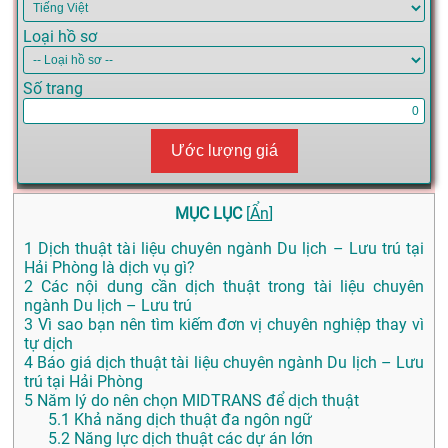
Loại hồ sơ
Số trang
Ước lượng giá
MỤC LỤC
[
Ẩn
]
1
Dịch thuật tài liệu chuyên ngành Du lịch – Lưu trú tại
Hải Phòng là dịch vụ gì?
2
Các nội dung cần dịch thuật trong tài liệu chuyên
ngành Du lịch – Lưu trú
3
Vì sao bạn nên tìm kiếm đơn vị chuyên nghiệp thay vì
tự dịch
4
Báo giá dịch thuật tài liệu chuyên ngành Du lịch – Lưu
trú tại Hải Phòng
5
Năm lý do nên chọn MIDTRANS để dịch thuật
5.1
Khả năng dịch thuật đa ngôn ngữ
5.2
Năng lực dịch thuật các dự án lớn