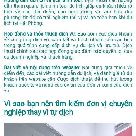
Hướng dẫn du lịch và lịch trình tour
: Dịch thuật các hướng
dẫn tham quan, lịch trình tour du lịch giúp du khách hiểu rõ
hơn về các địa điểm, các hoạt động và văn hóa địa
phương, từ đó có trải nghiệm thú vị và an toàn hơn khi du
lịch tại Hải Phòng.
Hợp đồng và thỏa thuận dịch vụ
: Bao gồm các điều khoản
về cung ứng dịch vụ, cam kết và trách nhiệm của các bên
trong quá trình cung cấp dịch vụ du lịch và lưu trú. Dịch
thuật chính xác các hợp đồng giúp đảm bảo quyền lợi của
cả doanh nghiệp và khách hàng.
Bài viết và nội dung trên website
: Nội dung giới thiệu về
điểm đến, các bài viết hướng dẫn du lịch, và đánh giá từ du
khách trên website cần được dịch thuật để thu hút lượng
khách quốc tế và nâng cao uy tín của đơn vị cung cấp dịch
vụ.
Vì sao bạn nên tìm kiếm đơn vị chuyên
nghiệp thay vì tự dịch