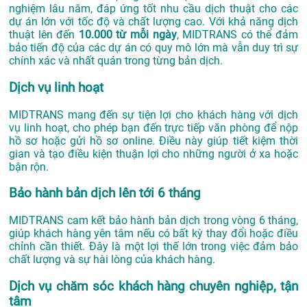
nghiệm lâu năm, đáp ứng tốt nhu cầu dịch thuật cho các
dự án lớn với tốc độ và chất lượng cao. Với khả năng dịch
thuật lên đến
10.000 từ mỗi ngày
, MIDTRANS có thể đảm
bảo tiến độ của các dự án có quy mô lớn mà vẫn duy trì sự
chính xác và nhất quán trong từng bản dịch.
Dịch vụ linh hoạt
MIDTRANS mang đến sự tiện lợi cho khách hàng với dịch
vụ linh hoạt, cho phép bạn đến trực tiếp văn phòng để nộp
hồ sơ hoặc gửi hồ sơ online. Điều này giúp tiết kiệm thời
gian và tạo điều kiện thuận lợi cho những người ở xa hoặc
bận rộn.
Bảo hành bản dịch lên tới 6 tháng
MIDTRANS cam kết bảo hành bản dịch trong vòng 6 tháng,
giúp khách hàng yên tâm nếu có bất kỳ thay đổi hoặc điều
chỉnh cần thiết. Đây là một lợi thế lớn trong việc đảm bảo
chất lượng và sự hài lòng của khách hàng.
Dịch vụ chăm sóc khách hàng chuyên nghiệp, tận
tâm