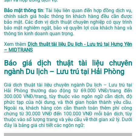
Bảo mật thông tin
: Tài liệu liên quan đến hợp đồng dịch vụ,
chính sách giá hoặc thông tin khách hàng đều cần được
bảo mật. Các đơn vị dịch thuật chuyên nghiệp có quy trình
bảo mật nghiêm ngặt, bảo vệ quyền lợi của khách hàng và
thông tin kinh doanh quan trọng.
Xem thêm
Dịch thuật tài liệu Du lịch - Lưu trú tại Hưng Yên
– MIDTRANS
Báo giá dịch thuật tài liệu chuyên
ngành Du lịch – Lưu trú tại Hải Phòng
Giá dịch thuật tài liệu chuyên ngành Du lịch – Lưu trú tại
Hải Phòng thường dao động từ 69.000 VNĐ/trang đến
300.000 VNĐ/trang, tùy thuộc vào ngôn ngữ cần dịch, độ
phức tạp của nội dung, và thời gian hoàn thành yêu cầu.
Ngoài ra, khách hàng còn cần thanh toán thêm phí công
chứng từ 30.000 VNĐ đến 100.000 VNĐ mỗi bản dịch, tùy
thuộc vào số lượng trang và yêu cầu về thời gian xử lý. Dưới
đây là bảng giá chi tiết các ngôn ngữ: