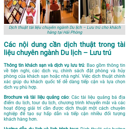
Dịch thuật tài liệu chuyên ngành Du lịch – Lưu trú cho khách
hàng tại Hải Phòng
Các nội dung cần dịch thuật trong tài
liệu chuyên ngành Du lịch – Lưu trú
Thông tin khách sạn và dịch vụ lưu trú
: Bao gồm thông tin
về tiện nghi, các dịch vụ, chính sách đặt phòng và hủy
phòng của khách sạn hoặc nhà nghỉ. Việc dịch thuật chính
xác giúp du khách quốc tế dễ dàng tiếp cận và lựa chọn
dịch vụ phù hợp.
Brochure và tài liệu quảng cáo
: Các tài liệu quảng bá địa
điểm du lịch, tour du lịch, chương trình khuyến mãi và các
hoạt động giải trí cần được dịch thuật một cách chuyên
nghiệp để tạo sự hấp dẫn và tiếp cận nhiều đối tượng
khách hàng hơn.