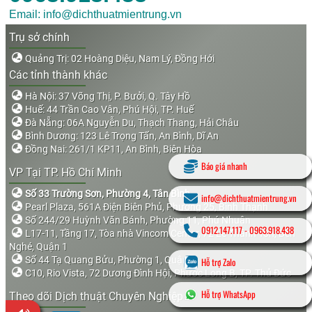
Email: info@dichthuatmientrung.vn
Trụ sở chính
Quảng Trị: 02 Hoàng Diệu, Nam Lý, Đồng Hới
Các tỉnh thành khác
Hà Nội: 37 Võng Thị, P. Bưởi, Q. Tây Hồ
Huế: 44 Trần Cao Vân, Phú Hội, TP. Huế
Đà Nẵng: 06A Nguyễn Du, Thạch Thang, Hải Châu
Bình Dương: 123 Lê Trọng Tấn, An Bình, Dĩ An
Đồng Nai: 261/1 KP11, An Bình, Biên Hòa
Báo giá nhanh
VP Tại TP. Hồ Chí Minh
Số 33 Trường Sơn, Phường 4, Tân Bình
info@dichthuatmientrung.vn
Pearl Plaza, 561A Điện Biên Phủ, Phường 25, Bình Thạnh
Số 244/29 Huỳnh Văn Bánh, Phường 11, Phú Nhuận
0912.147.117
-
0963.918.438
L17-11, Tầng 17, Tòa nhà Vincom Center, 72 Lê Thánh Tôn, Bến
Nghé, Quận 1
Số 44 Tạ Quang Bửu, Phường 1, Quận 8
Hỗ trợ Zalo
C10, Rio Vista, 72 Dương Đình Hội, Phước Long B, TP. Thủ Đức
Hỗ trợ WhatsApp
Theo dõi Dịch thuật Chuyên Nghiệp