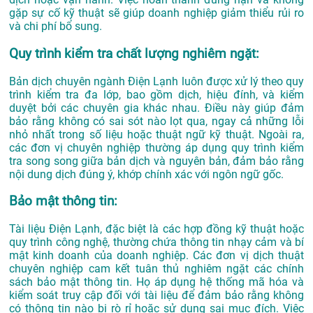
gặp sự cố kỹ thuật sẽ giúp doanh nghiệp giảm thiểu rủi ro
và chi phí bổ sung.
Quy trình kiểm tra chất lượng nghiêm ngặt:
Bản dịch chuyên ngành Điện Lạnh luôn được xử lý theo quy
trình kiểm tra đa lớp, bao gồm dịch, hiệu đính, và kiểm
duyệt bởi các chuyên gia khác nhau. Điều này giúp đảm
bảo rằng không có sai sót nào lọt qua, ngay cả những lỗi
nhỏ nhất trong số liệu hoặc thuật ngữ kỹ thuật. Ngoài ra,
các đơn vị chuyên nghiệp thường áp dụng quy trình kiểm
tra song song giữa bản dịch và nguyên bản, đảm bảo rằng
nội dung dịch đúng ý, khớp chính xác với ngôn ngữ gốc.
Bảo mật thông tin:
Tài liệu Điện Lạnh, đặc biệt là các hợp đồng kỹ thuật hoặc
quy trình công nghệ, thường chứa thông tin nhạy cảm và bí
mật kinh doanh của doanh nghiệp. Các đơn vị dịch thuật
chuyên nghiệp cam kết tuân thủ nghiêm ngặt các chính
sách bảo mật thông tin. Họ áp dụng hệ thống mã hóa và
kiểm soát truy cập đối với tài liệu để đảm bảo rằng không
có thông tin nào bị rò rỉ hoặc sử dụng sai mục đích. Việc