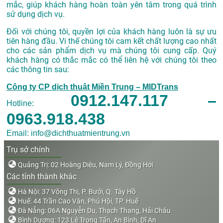
mắc, giúp khách hàng hoàn toàn yên tâm trong quá trình
sử dụng dịch vụ.
Đối với chúng tôi, quyền lợi của khách hàng luôn là sự ưu
tiên hàng đầu. Vi thế chúng tôi cam kết chất lượng cao nhất
cho các sản phẩm dịch vụ mà chúng tôi cung cấp. Quý
khách hàng có thắc mắc có thể liên hệ với chúng tôi theo
các thông tin sau:
Công ty CP dịch thuật Miền Trung – MIDTrans
0912.147.117 –
Hotline:
0963.918.438
Email: info@dichthuatmientrung.vn
Trụ sở chính
Quảng Trị: 02 Hoàng Diệu, Nam Lý, Đồng Hới
Các tỉnh thành khác
Hà Nội: 37 Võng Thị, P. Bưởi, Q. Tây Hồ
Huế: 44 Trần Cao Vân, Phú Hội, TP. Huế
Đà Nẵng: 06A Nguyễn Du, Thạch Thang, Hải Châu
Bình Dương: 123 Lê Trọng Tấn, An Bình, Dĩ An