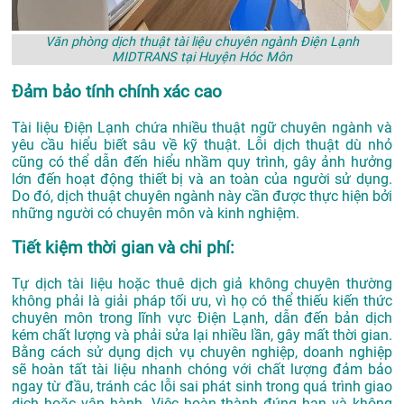
Văn phòng dịch thuật tài liệu chuyên ngành Điện Lạnh
MIDTRANS tại Huyện Hóc Môn
Đảm bảo tính chính xác cao
Tài liệu Điện Lạnh chứa nhiều thuật ngữ chuyên ngành và
yêu cầu hiểu biết sâu về kỹ thuật. Lỗi dịch thuật dù nhỏ
cũng có thể dẫn đến hiểu nhầm quy trình, gây ảnh hưởng
lớn đến hoạt động thiết bị và an toàn của người sử dụng.
Do đó, dịch thuật chuyên ngành này cần được thực hiện bởi
những người có chuyên môn và kinh nghiệm.
Tiết kiệm thời gian và chi phí:
Tự dịch tài liệu hoặc thuê dịch giả không chuyên thường
không phải là giải pháp tối ưu, vì họ có thể thiếu kiến thức
chuyên môn trong lĩnh vực Điện Lạnh, dẫn đến bản dịch
kém chất lượng và phải sửa lại nhiều lần, gây mất thời gian.
Bằng cách sử dụng dịch vụ chuyên nghiệp, doanh nghiệp
sẽ hoàn tất tài liệu nhanh chóng với chất lượng đảm bảo
ngay từ đầu, tránh các lỗi sai phát sinh trong quá trình giao
dịch hoặc vận hành. Việc hoàn thành đúng hạn và không