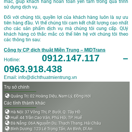
mắc, giúp khách hàng hoàn toàn yên tâm trong quá trình
sử dụng dịch vụ.
Đối với chúng tôi, quyền lợi của khách hàng luôn là sự ưu
tiên hàng đầu. Vi thế chúng tôi cam kết chất lượng cao nhất
cho các sản phẩm dịch vụ mà chúng tôi cung cấp. QUý
khách hàng có thắc mắc có thể liên hệ với chúng tôi theo
các thông tin sau:
Công ty CP dịch thuật Miền Trung – MIDTrans
0912.147.117 –
Hotline:
0963.918.438
Email: info@dichthuatmientrung.vn
Trụ sở chính
Quảng Trị: 02 Hoàng Diệu, Nam Lý, Đồng Hới
Các tỉnh thành khác
Hà Nội: 37 Võng Thị, P. Bưởi, Q. Tây Hồ
Huế: 44 Trần Cao Vân, Phú Hội, TP. Huế
Đà Nẵng: 06A Nguyễn Du, Thạch Thang, Hải Châu
Bình Dương: 123 Lê Trọng Tấn, An Bình, Dĩ An