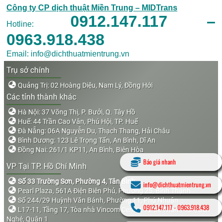
Công ty CP dịch thuật Miền Trung – MIDTrans
0912.147.117 –
Hotline:
0963.918.438
Email: info@dichthuatmientrung.vn
Trụ sở chính
Quảng Trị: 02 Hoàng Diệu, Nam Lý, Đồng Hới
Các tỉnh thành khác
Hà Nội: 37 Võng Thị, P. Bưởi, Q. Tây Hồ
Huế: 44 Trần Cao Vân, Phú Hội, TP. Huế
Đà Nẵng: 06A Nguyễn Du, Thạch Thang, Hải Châu
Bình Dương: 123 Lê Trọng Tấn, An Bình, Dĩ An
Đồng Nai: 261/1 KP11, An Bình, Biên Hòa
Báo giá nhanh
VP Tại TP. Hồ Chí Minh
Số 33 Trường Sơn, Phường 4, Tân Bình
info@dichthuatmientrung.vn
Pearl Plaza, 561A Điện Biên Phủ, Phường 25, Bình Thạnh
Số 244/29 Huỳnh Văn Bánh, Phường 11, Phú Nhuận
0912.147.117
-
0963.918.438
L17-11, Tầng 17, Tòa nhà Vincom Center, 72 Lê Thánh Tôn, Bến
Nghé, Quận 1