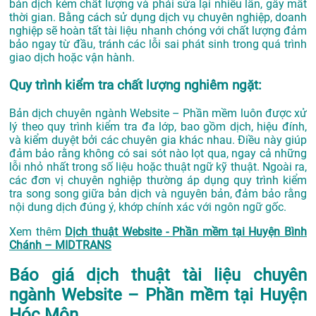
bản dịch kém chất lượng và phải sửa lại nhiều lần, gây mất
thời gian. Bằng cách sử dụng dịch vụ chuyên nghiệp, doanh
nghiệp sẽ hoàn tất tài liệu nhanh chóng với chất lượng đảm
bảo ngay từ đầu, tránh các lỗi sai phát sinh trong quá trình
giao dịch hoặc vận hành.
Quy trình kiểm tra chất lượng nghiêm ngặt:
Bản dịch chuyên ngành Website – Phần mềm luôn được xử
lý theo quy trình kiểm tra đa lớp, bao gồm dịch, hiệu đính,
và kiểm duyệt bởi các chuyên gia khác nhau. Điều này giúp
đảm bảo rằng không có sai sót nào lọt qua, ngay cả những
lỗi nhỏ nhất trong số liệu hoặc thuật ngữ kỹ thuật. Ngoài ra,
các đơn vị chuyên nghiệp thường áp dụng quy trình kiểm
tra song song giữa bản dịch và nguyên bản, đảm bảo rằng
nội dung dịch đúng ý, khớp chính xác với ngôn ngữ gốc.
Xem thêm
Dịch thuật Website - Phần mềm tại Huyện Bình
Chánh – MIDTRANS
Báo giá dịch thuật tài liệu chuyên
ngành Website – Phần mềm tại Huyện
Hóc Môn