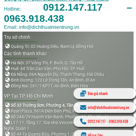
0912.147.117 –
Hotline:
0963.918.438
Email: info@dichthuatmientrung.vn
Trụ sở chính
Quảng Trị: 02 Hoàng Diệu, Nam Lý, Đồng Hới
Các tỉnh thành khác
Hà Nội: 37 Võng Thị, P. Bưởi, Q. Tây Hồ
Huế: 44 Trần Cao Vân, Phú Hội, TP. Huế
Đà Nẵng: 06A Nguyễn Du, Thạch Thang, Hải Châu
Bình Dương: 123 Lê Trọng Tấn, An Bình, Dĩ An
Đồng Nai: 261/1 KP11, An Bình, Biên Hòa
Báo giá nhanh
VP Tại TP. Hồ Chí Minh
Số 33 Trường Sơn, Phường 4, Tân Bình
info@dichthuatmientrung.vn
Pearl Plaza, 561A Điện Biên Phủ, Phường 25, Bình Thạnh
Số 244/29 Huỳnh Văn Bánh, Phường 11, Phú Nhuận
0912.147.117
-
0963.918.438
L17-11, Tầng 17, Tòa nhà Vincom Center, 72 Lê Thánh Tôn, Bến
Nghé, Quận 1
Số 44 Tạ Quang Bửu, Phường 1, Quận 8
Hỗ trợ Zalo