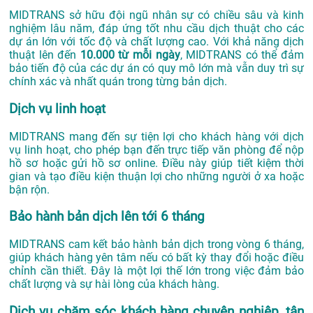
MIDTRANS sở hữu đội ngũ nhân sự có chiều sâu và kinh
nghiệm lâu năm, đáp ứng tốt nhu cầu dịch thuật cho các
dự án lớn với tốc độ và chất lượng cao. Với khả năng dịch
thuật lên đến
10.000 từ mỗi ngày
, MIDTRANS có thể đảm
bảo tiến độ của các dự án có quy mô lớn mà vẫn duy trì sự
chính xác và nhất quán trong từng bản dịch.
Dịch vụ linh hoạt
MIDTRANS mang đến sự tiện lợi cho khách hàng với dịch
vụ linh hoạt, cho phép bạn đến trực tiếp văn phòng để nộp
hồ sơ hoặc gửi hồ sơ online. Điều này giúp tiết kiệm thời
gian và tạo điều kiện thuận lợi cho những người ở xa hoặc
bận rộn.
Bảo hành bản dịch lên tới 6 tháng
MIDTRANS cam kết bảo hành bản dịch trong vòng 6 tháng,
giúp khách hàng yên tâm nếu có bất kỳ thay đổi hoặc điều
chỉnh cần thiết. Đây là một lợi thế lớn trong việc đảm bảo
chất lượng và sự hài lòng của khách hàng.
Dịch vụ chăm sóc khách hàng chuyên nghiệp, tận