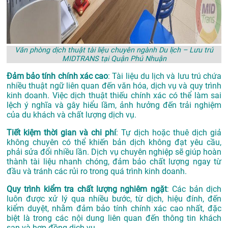
Văn phòng dịch thuật tài liệu chuyên ngành Du lịch – Lưu trú
MIDTRANS tại Quận Phú Nhuận
Đảm bảo tính chính xác cao
: Tài liệu du lịch và lưu trú chứa
nhiều thuật ngữ liên quan đến văn hóa, dịch vụ và quy trình
kinh doanh. Việc dịch thuật thiếu chính xác có thể làm sai
lệch ý nghĩa và gây hiểu lầm, ảnh hưởng đến trải nghiệm
của du khách và chất lượng dịch vụ.
Tiết kiệm thời gian và chi phí
: Tự dịch hoặc thuê dịch giả
không chuyên có thể khiến bản dịch không đạt yêu cầu,
phải sửa đổi nhiều lần. Dịch vụ chuyên nghiệp sẽ giúp hoàn
thành tài liệu nhanh chóng, đảm bảo chất lượng ngay từ
đầu và tránh các rủi ro trong quá trình kinh doanh.
Quy trình kiểm tra chất lượng nghiêm ngặt
: Các bản dịch
luôn được xử lý qua nhiều bước, từ dịch, hiệu đính, đến
kiểm duyệt, nhằm đảm bảo tính chính xác cao nhất, đặc
biệt là trong các nội dung liên quan đến thông tin khách
sạn và hợp đồng dịch vụ.