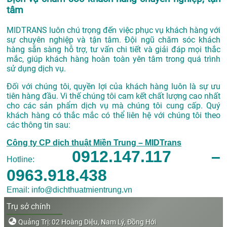
tâm
MIDTRANS luôn chú trọng đến việc phục vụ khách hàng với
sự chuyên nghiệp và tận tâm. Đội ngũ chăm sóc khách
hàng sẵn sàng hỗ trợ, tư vấn chi tiết và giải đáp mọi thắc
mắc, giúp khách hàng hoàn toàn yên tâm trong quá trình
sử dụng dịch vụ.
Đối với chúng tôi, quyền lợi của khách hàng luôn là sự ưu
tiên hàng đầu. Vi thế chúng tôi cam kết chất lượng cao nhất
cho các sản phẩm dịch vụ mà chúng tôi cung cấp. Quý
khách hàng có thắc mắc có thể liên hệ với chúng tôi theo
các thông tin sau:
Công ty CP dịch thuật Miền Trung – MIDTrans
0912.147.117 –
Hotline:
0963.918.438
Email: info@dichthuatmientrung.vn
Trụ sở chính
Quảng Trị: 02 Hoàng Diệu, Nam Lý, Đồng Hới