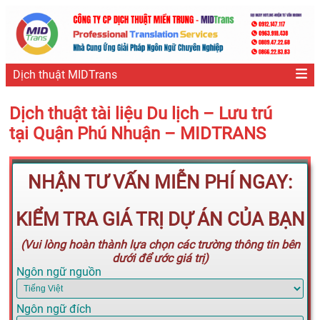
Dịch thuật MIDTrans
Dịch thuật tài liệu Du lịch – Lưu trú
tại Quận Phú Nhuận – MIDTRANS
NHẬN TƯ VẤN MIỄN PHÍ NGAY:
KIỂM TRA GIÁ TRỊ DỰ ÁN CỦA BẠN
(Vui lòng hoàn thành lựa chọn các trường thông tin bên
dưới để ước giá trị)
Ngôn ngữ nguồn
Ngôn ngữ đích