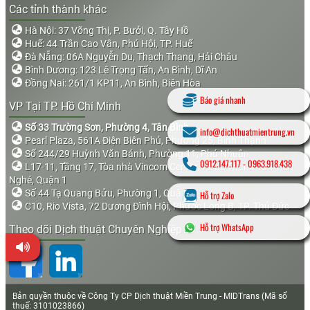
Các tỉnh thành khác
Hà Nội: 37 Võng Thị, P. Bưởi, Q. Tây Hồ
Huế: 44 Trần Cao Vân, Phú Hội, TP. Huế
Đà Nẵng: 06A Nguyễn Du, Thạch Thang, Hải Châu
Bình Dương: 123 Lê Trọng Tấn, An Bình, Dĩ An
Đồng Nai: 261/1 KP11, An Bình, Biên Hòa
Báo giá nhanh
VP Tại TP. Hồ Chí Minh
Số 33 Trường Sơn, Phường 4, Tân Bình
info@dichthuatmientrung.vn
Pearl Plaza, 561A Điện Biên Phủ, Phường 25, Bình Thạnh
Số 244/29 Huỳnh Văn Bánh, Phường 11, Phú Nhuận
0912.147.117
-
0963.918.438
L17-11, Tầng 17, Tòa nhà Vincom Center, 72 Lê Thánh Tôn, Bến
Nghé, Quận 1
Số 44 Tạ Quang Bửu, Phường 1, Quận 8
Hỗ trợ Zalo
C10, Rio Vista, 72 Dương Đình Hội, Phước Long B, TP. Thủ Đức
Hỗ trợ WhatsApp
Theo dõi Dịch thuật Chuyên Nghiệp
Bản quyền thuộc về Công Ty CP Dịch thuật Miền Trung - MIDTrans (Mã số
thuế: 3101023866)