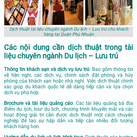
Dịch thuật tài liệu chuyên ngành Du lịch – Lưu trú cho khách
hàng tại Quận Phú Nhuận
Các nội dung cần dịch thuật trong tài
liệu chuyên ngành Du lịch – Lưu trú
Thông tin khách sạn và dịch vụ lưu trú
: Bao gồm thông tin
về tiện nghi, các dịch vụ, chính sách đặt phòng và hủy
phòng của khách sạn hoặc nhà nghỉ. Việc dịch thuật chính
xác giúp du khách quốc tế dễ dàng tiếp cận và lựa chọn
dịch vụ phù hợp.
Brochure và tài liệu quảng cáo
: Các tài liệu quảng bá địa
điểm du lịch, tour du lịch, chương trình khuyến mãi và các
hoạt động giải trí cần được dịch thuật một cách chuyên
nghiệp để tạo sự hấp dẫn và tiếp cận nhiều đối tượng
khách hàng hơn.