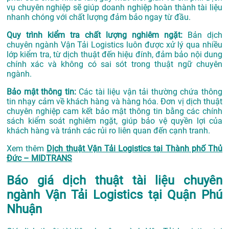
vụ chuyên nghiệp sẽ giúp doanh nghiệp hoàn thành tài liệu
nhanh chóng với chất lượng đảm bảo ngay từ đầu.
Quy trình kiểm tra chất lượng nghiêm ngặt:
Bản dịch
chuyên ngành Vận Tải Logistics luôn được xử lý qua nhiều
lớp kiểm tra, từ dịch thuật đến hiệu đính, đảm bảo nội dung
chính xác và không có sai sót trong thuật ngữ chuyên
ngành.
Bảo mật thông tin:
Các tài liệu vận tải thường chứa thông
tin nhạy cảm về khách hàng và hàng hóa. Đơn vị dịch thuật
chuyên nghiệp cam kết bảo mật thông tin bằng các chính
sách kiểm soát nghiêm ngặt, giúp bảo vệ quyền lợi của
khách hàng và tránh các rủi ro liên quan đến cạnh tranh.
Xem thêm
Dịch thuật Vận Tải Logistics tại Thành phố Thủ
Đức – MIDTRANS
Báo giá dịch thuật tài liệu chuyên
ngành Vận Tải Logistics tại Quận Phú
Nhuận