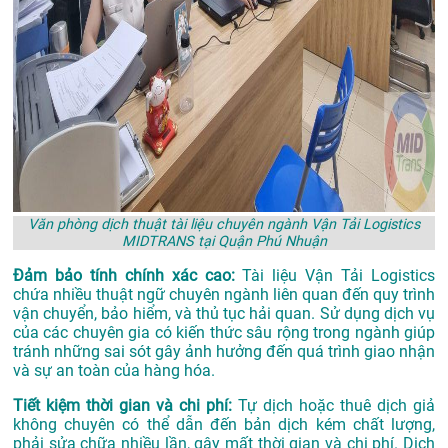
Văn phòng dịch thuật tài liệu chuyên ngành Vận Tải Logistics
MIDTRANS tại Quận Phú Nhuận
Đảm bảo tính chính xác cao:
Tài liệu Vận Tải Logistics
chứa nhiều thuật ngữ chuyên ngành liên quan đến quy trình
vận chuyển, bảo hiểm, và thủ tục hải quan. Sử dụng dịch vụ
của các chuyên gia có kiến thức sâu rộng trong ngành giúp
tránh những sai sót gây ảnh hưởng đến quá trình giao nhận
và sự an toàn của hàng hóa.
Tiết kiệm thời gian và chi phí:
Tự dịch hoặc thuê dịch giả
không chuyên có thể dẫn đến bản dịch kém chất lượng,
phải sửa chữa nhiều lần, gây mất thời gian và chi phí. Dịch