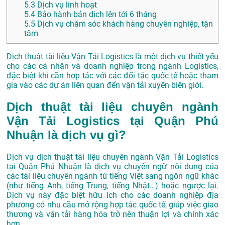
5.3
Dịch vụ linh hoạt
5.4
Bảo hành bản dịch lên tới 6 tháng
5.5
Dịch vụ chăm sóc khách hàng chuyên nghiệp, tận
tâm
Dịch thuật tài liệu Vận Tải Logistics là một dịch vụ thiết yếu
cho các cá nhân và doanh nghiệp trong ngành Logistics,
đặc biệt khi cần hợp tác với các đối tác quốc tế hoặc tham
gia vào các dự án liên quan đến vận tải xuyên biên giới.
Dịch thuật tài liệu chuyên ngành
Vận Tải Logistics tại Quận Phú
Nhuận là dịch vụ gì?
Dịch vụ dịch thuật tài liệu chuyên ngành Vận Tải Logistics
tại Quận Phú Nhuận là dịch vụ chuyển ngữ nội dung của
các tài liệu chuyên ngành từ tiếng Việt sang ngôn ngữ khác
(như tiếng Anh, tiếng Trung, tiếng Nhật…) hoặc ngược lại.
Dịch vụ này đặc biệt hữu ích cho các doanh nghiệp địa
phương có nhu cầu mở rộng hợp tác quốc tế, giúp việc giao
thương và vận tải hàng hóa trở nên thuận lợi và chính xác
hơn.