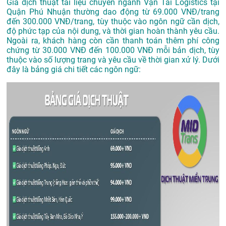
Giá dịch thuật tài liệu chuyên ngành Vận Tải Logistics tại
Quận Phú Nhuận thường dao động từ 69.000 VNĐ/trang
đến 300.000 VNĐ/trang, tùy thuộc vào ngôn ngữ cần dịch,
độ phức tạp của nội dung, và thời gian hoàn thành yêu cầu.
Ngoài ra, khách hàng còn cần thanh toán thêm phí công
chứng từ 30.000 VNĐ đến 100.000 VNĐ mỗi bản dịch, tùy
thuộc vào số lượng trang và yêu cầu về thời gian xử lý. Dưới
đây là bảng giá chi tiết các ngôn ngữ: