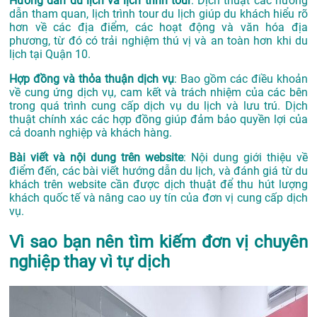
Hướng dẫn du lịch và lịch trình tour
: Dịch thuật các hướng
dẫn tham quan, lịch trình tour du lịch giúp du khách hiểu rõ
hơn về các địa điểm, các hoạt động và văn hóa địa
phương, từ đó có trải nghiệm thú vị và an toàn hơn khi du
lịch tại Quận 10.
Hợp đồng và thỏa thuận dịch vụ
: Bao gồm các điều khoản
về cung ứng dịch vụ, cam kết và trách nhiệm của các bên
trong quá trình cung cấp dịch vụ du lịch và lưu trú. Dịch
thuật chính xác các hợp đồng giúp đảm bảo quyền lợi của
cả doanh nghiệp và khách hàng.
Bài viết và nội dung trên website
: Nội dung giới thiệu về
điểm đến, các bài viết hướng dẫn du lịch, và đánh giá từ du
khách trên website cần được dịch thuật để thu hút lượng
khách quốc tế và nâng cao uy tín của đơn vị cung cấp dịch
vụ.
Vì sao bạn nên tìm kiếm đơn vị chuyên
nghiệp thay vì tự dịch