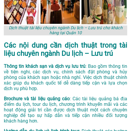
Dịch thuật tài liệu chuyên ngành Du lịch – Lưu trú cho khách
hàng tại Quận 10
Các nội dung cần dịch thuật trong tài
liệu chuyên ngành Du lịch – Lưu trú
Thông tin khách sạn và dịch vụ lưu trú
: Bao gồm thông tin
về tiện nghi, các dịch vụ, chính sách đặt phòng và hủy
phòng của khách sạn hoặc nhà nghỉ. Việc dịch thuật chính
xác giúp du khách quốc tế dễ dàng tiếp cận và lựa chọn
dịch vụ phù hợp.
Brochure và tài liệu quảng cáo
: Các tài liệu quảng bá địa
điểm du lịch, tour du lịch, chương trình khuyến mãi và các
hoạt động giải trí cần được dịch thuật một cách chuyên
nghiệp để tạo sự hấp dẫn và tiếp cận nhiều đối tượng
khách hàng hơn.