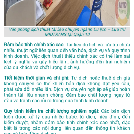
Văn phòng dịch thuật tài liệu chuyên ngành Du lịch – Lưu trú
MIDTRANS tại Quận 10
Đảm bảo tính chính xác cao
: Tài liệu du lịch và lưu trú chứa
nhiều thuật ngữ liên quan đến văn hóa, dịch vụ và quy trình
kinh doanh. Việc dịch thuật thiếu chính xác có thể làm sai
lệch ý nghĩa và gây hiểu lầm, ảnh hưởng đến trải nghiệm
của du khách và chất lượng dịch vụ.
Tiết kiệm thời gian và chi phí
: Tự dịch hoặc thuê dịch giả
không chuyên có thể khiến bản dịch không đạt yêu cầu,
phải sửa đổi nhiều lần. Dịch vụ chuyên nghiệp sẽ giúp hoàn
thành tài liệu nhanh chóng, đảm bảo chất lượng ngay từ
đầu và tránh các rủi ro trong quá trình kinh doanh.
Quy trình kiểm tra chất lượng nghiêm ngặt
: Các bản dịch
luôn được xử lý qua nhiều bước, từ dịch, hiệu đính, đến
kiểm duyệt, nhằm đảm bảo tính chính xác cao nhất, đặc
biệt là trong các nội dung liên quan đến thông tin khách
sạn và hợp đồng dịch vụ.