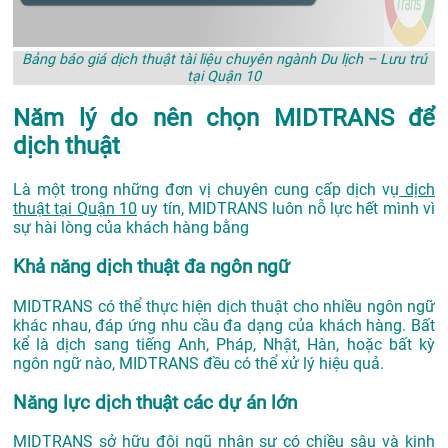
Bảng báo giá dịch thuật tài liệu chuyên ngành Du lịch – Lưu trú
tại Quận 10
Năm lý do nên chọn MIDTRANS để
dịch thuật
Là một trong những đơn vị chuyên cung cấp dịch vụ
dịch
thuật tại Quận 10
uy tín, MIDTRANS luôn nỗ lực hết mình vì
sự hài lòng của khách hàng bằng
Khả năng dịch thuật đa ngôn ngữ
MIDTRANS có thể thực hiện dịch thuật cho nhiều ngôn ngữ
khác nhau, đáp ứng nhu cầu đa dạng của khách hàng. Bất
kể là dịch sang tiếng Anh, Pháp, Nhật, Hàn, hoặc bất kỳ
ngôn ngữ nào, MIDTRANS đều có thể xử lý hiệu quả.
Năng lực dịch thuật các dự án lớn
MIDTRANS sở hữu đội ngũ nhân sự có chiều sâu và kinh