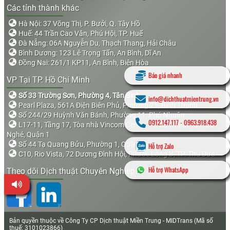
Các tỉnh thành khác
Hà Nội: 37 Võng Thị, P. Bưởi, Q. Tây Hồ
Huế: 44 Trần Cao Vân, Phú Hội, TP. Huế
Đà Nẵng: 06A Nguyễn Du, Thạch Thang, Hải Châu
Bình Dương: 123 Lê Trọng Tấn, An Bình, Dĩ An
Đồng Nai: 261/1 KP11, An Bình, Biên Hòa
Báo giá nhanh
VP Tại TP. Hồ Chí Minh
Số 33 Trường Sơn, Phường 4, Tân Bình
info@dichthuatmientrung.vn
Pearl Plaza, 561A Điện Biên Phủ, Phường 25, Bình Thạnh
Số 244/29 Huỳnh Văn Bánh, Phường 11, Phú Nhuận
0912.147.117
-
0963.918.438
L17-11, Tầng 17, Tòa nhà Vincom Center, 72 Lê Thánh Tôn, Bến
Nghé, Quận 1
Số 44 Tạ Quang Bửu, Phường 1, Quận 8
Hỗ trợ Zalo
C10, Rio Vista, 72 Dương Đình Hội, Phước Long B, TP. Thủ Đức
Hỗ trợ WhatsApp
Theo dõi Dịch thuật Chuyên Nghiệp
Bản quyền thuộc về Công Ty CP Dịch thuật Miền Trung - MIDTrans (Mã số
thuế: 3101023866)