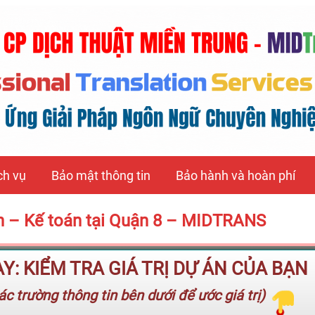
ch vụ
Bảo mật thông tin
Bảo hành và hoàn phí
nh – Kế toán tại Quận 8 – MIDTRANS
: KIỂM TRA GIÁ TRỊ DỰ ÁN CỦA BẠN
c trường thông tin bên dưới để ước giá trị)