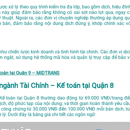
c xử lý theo quy trình kiểm tra đa lớp, bao gồm dịch, hiệu đính
u này giúp đảm bảo rằng không có sai sót nào lọt qua, ngay c
ỹ thuật. Ngoài ra, các đơn vị chuyên nghiệp thường áp dụng qu
n bản, đảm bảo rằng nội dung dịch đúng ý, khớp chính xác vớ
như chiến lược kinh doanh và tình hình tài chính. Các đơn vị dịc
êm ngặt, sử dụng hệ thống mã hóa và quản lý truy cập để bảo v
ế toán tại Quận 9 – MIDTRANS
 ngành Tài Chính – Kế toán tại Quận 8
– Kế toán tại Quận 8 thường dao động từ 69.000 VNĐ/trang đế
ch, độ phức tạp của nội dung, và thời gian hoàn thành yêu cầu
í công chứng từ 30.000 VNĐ đến 100.000 VNĐ mỗi bản dịch, tù
 lý. Dưới đây là bảng giá chi tiết các ngôn ngữ: