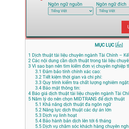
Ngôn ngữ nguồn
Ngôn ngữ đích
MỤC LỤC
[
Ẩn
]
1
Dịch thuật tài liệu chuyên ngành Tài Chính – Kế 
2
Các nội dung cần dịch thuật trong tài liệu chuy
3
Vì sao bạn nên tìm kiếm đơn vị chuyên nghiệp th
3.1
Đảm bảo tính chính xác cao:
3.2
Tiết kiệm thời gian và chi phí:
3.3
Quy trình kiểm tra chất lượng nghiêm ngặt
3.4
Bảo mật thông tin:
4
Báo giá dịch thuật tài liệu chuyên ngành Tài Ch
5
Năm lý do nên chọn MIDTRANS để dịch thuật
5.1
Khả năng dịch thuật đa ngôn ngữ
5.2
Năng lực dịch thuật các dự án lớn
5.3
Dịch vụ linh hoạt
5.4
Bảo hành bản dịch lên tới 6 tháng
5.5
Dịch vụ chăm sóc khách hàng chuyên nghi