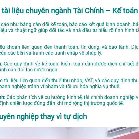
 tài liệu chuyên ngành Tài Chính – Kế toán
 cáo như bảng cân đối kế toán, báo cáo kết quả kinh doanh, bá
liệu và thuật ngữ giúp đối tác và nhà đầu tư hiểu rõ tình hình t
ều khoản liên quan đến thanh toán, tín dụng, và bảo lãnh. Dịc
ủa các bên và tránh các tranh chấp về pháp lý.
n
: Các quy định về kế toán, kiểm toán cần được dịch chi tiết đ
nh của đối tác nước ngoài.
 tài liệu liên quan đến thuế thu nhập, VAT, và các quy định thu
oanh nghiệp tránh vi phạm và tối ưu hóa nghĩa vụ thuế.
nh
: Các phân tích về xu hướng kinh tế, tài chính doanh nghiệp v
định chiến lược đúng đắn khi mở rộng thị trường quốc tế.
uyên nghiệp thay vì tự dịch