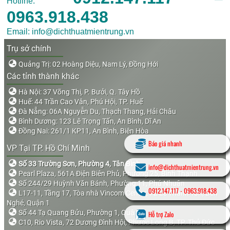
Hotline:
0963.918.438
Email: info@dichthuatmientrung.vn
Trụ sở chính
Quảng Trị: 02 Hoàng Diệu, Nam Lý, Đồng Hới
Các tỉnh thành khác
Hà Nội: 37 Võng Thị, P. Bưởi, Q. Tây Hồ
Huế: 44 Trần Cao Vân, Phú Hội, TP. Huế
Đà Nẵng: 06A Nguyễn Du, Thạch Thang, Hải Châu
Bình Dương: 123 Lê Trọng Tấn, An Bình, Dĩ An
Đồng Nai: 261/1 KP11, An Bình, Biên Hòa
Báo giá nhanh
VP Tại TP. Hồ Chí Minh
Số 33 Trường Sơn, Phường 4, Tân Bình
info@dichthuatmientrung.vn
Pearl Plaza, 561A Điện Biên Phủ, Phường 25, Bình Thạnh
Số 244/29 Huỳnh Văn Bánh, Phường 11, Phú Nhuận
0912.147.117
-
0963.918.438
L17-11, Tầng 17, Tòa nhà Vincom Center, 72 Lê Thánh Tôn, Bến
Nghé, Quận 1
Số 44 Tạ Quang Bửu, Phường 1, Quận 8
Hỗ trợ Zalo
C10, Rio Vista, 72 Dương Đình Hội, Phước Long B, TP. Thủ Đức